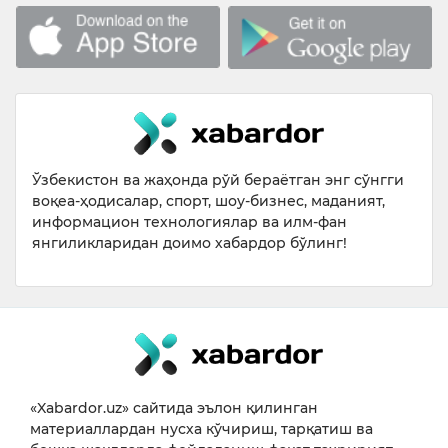
Ўзбекистон ва жаҳонда рўй бераётган энг сўнгги
воқеа-ҳодисалар, спорт, шоу-бизнес, маданият,
информацион технологиялар ва илм-фан
янгиликларидан доимо хабардор бўлинг!
«Xabardor.uz» сайтида эълон қилинган
материаллардан нусха кўчириш, тарқатиш ва