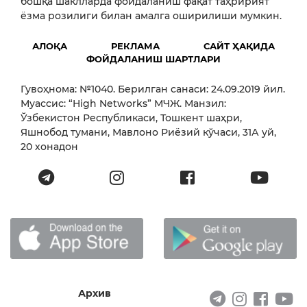
бошқа шаклларда фойдаланиш фақат таҳририят
ёзма розилиги билан амалга оширилиши мумкин.
АЛОҚА
РЕКЛАМА
САЙТ ҲАҚИДА
ФОЙДАЛАНИШ ШАРТЛАРИ
Гувоҳнома: №1040. Берилган санаси: 24.09.2019 йил.
Муассис: “High Networks” МЧЖ. Манзил:
Ўзбекистон Республикаси, Тошкент шаҳри,
Яшнобод тумани, Мавлоно Риёзий кўчаси, 31А уй,
20 хонадон
Архив