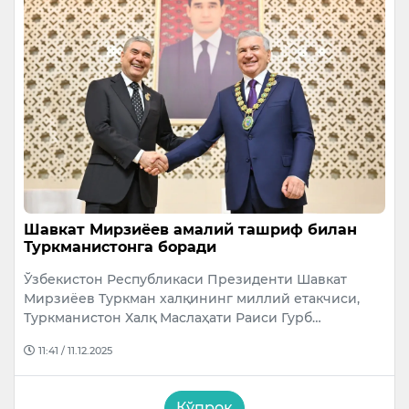
Шавкат Мирзиёев амалий ташриф билан
Туркманистонга боради
Ўзбекистон Республикаси Президенти Шавкат
Мирзиёев Туркман халқининг миллий етакчиси,
Туркманистон Халқ Маслаҳати Раиси Гурб…
11:41 / 11.12.2025
Кўпроқ