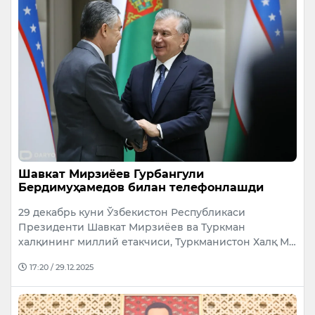
Шавкат Мирзиёев Гурбангули
Бердимуҳамедов билан телефонлашди
29 декабрь куни Ўзбекистон Республикаси
Президенти Шавкат Мирзиёев ва Туркман
халқининг миллий етакчиси, Туркманистон Халқ М…
17:20 / 29.12.2025