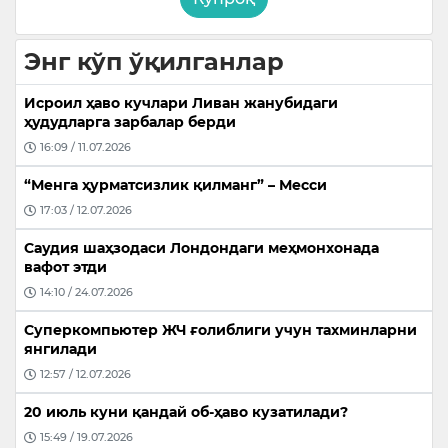
Энг кўп ўқилганлар
Исроил ҳаво кучлари Ливан жанубидаги
ҳудудларга зарбалар берди
16:09 / 11.07.2026
“Менга ҳурматсизлик қилманг” – Месси
17:03 / 12.07.2026
Саудия шаҳзодаси Лондондаги меҳмонхонада
вафот этди
14:10 / 24.07.2026
Суперкомпьютер ЖЧ ғолиблиги учун тахминларни
янгилади
12:57 / 12.07.2026
20 июль куни қандай об-ҳаво кузатилади?
15:49 / 19.07.2026