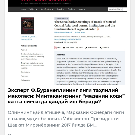
Эксперт Ф.Буранеллининг янги таҳлилий
мақоласи: Минтақамизнинг “маданий коди”
катта сиёсатда қандай иш беради?
Олимнинг қайд этишича, Марказий Осиёдаги янги
ва илиқ муҳит бевосита Ўзбекистон Президенти
Шавкат Мирзиёевнинг 2017 йилда БМ…