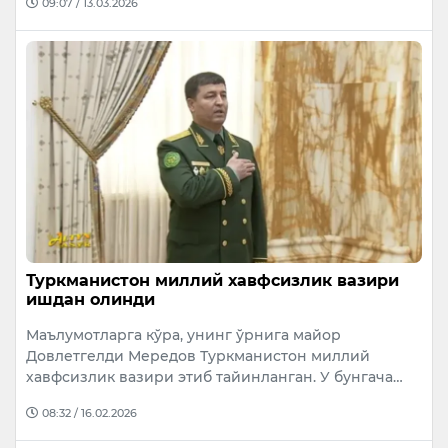
09:07 / 13.03.2026
Туркманистон миллий хавфсизлик вазири
ишдан олинди
Маълумотларга кўра, унинг ўрнига майор
Довлетгелди Мередов Туркманистон миллий
хавфсизлик вазири этиб тайинланган. У бунгача…
08:32 / 16.02.2026