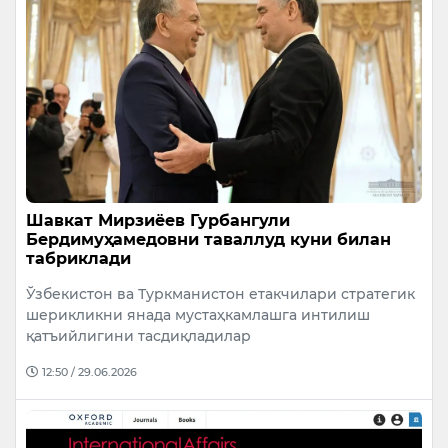
Шавкат Мирзиёев Гурбангули
Бердимуҳамедовни таваллуд куни билан
табриклади
Ўзбекистон ва Туркманистон етакчилари стратегик
шерикликни янада мустаҳкамлашга интилиш
қатъийлигини тасдиқладилар
12:50 / 29.06.2026