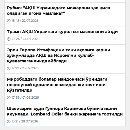
Рубио: “АҚШ Украинадаги можарони ҳал қила
оладиган ягона мамлакат”
15:45 / 22.07.2026
Трамп АҚШ Украинага қурол сотмаслигини айтди
22:24 / 24.07.2026
Эрон Европа Иттифоқини тинч аҳолига қарши
ҳужумларда АҚШ ва Исроилни қўллаб-
қувватлаганликда айблади
12:27 / 25.07.2026
Мирободдаги болалар майдончаси ўрнидаги
ноқонуний қурилиш юзасидан жиноят иши
қўзғатилди
17:59 / 01.08.2026
Швейсария суди Гулнора Каримова бўйича ишни
якунлади, Lombard Odier банки жаримага тортилди
15:21 / 28.07.2026