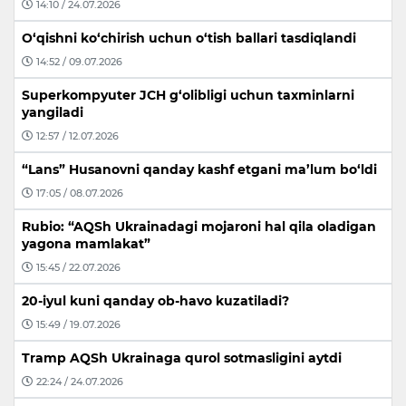
14:10 / 24.07.2026
O‘qishni ko‘chirish uchun o‘tish ballari tasdiqlandi
14:52 / 09.07.2026
Superkompyuter JCH g‘olibligi uchun taxminlarni
yangiladi
12:57 / 12.07.2026
“Lans” Husanovni qanday kashf etgani ma’lum bo‘ldi
17:05 / 08.07.2026
Rubio: “AQSh Ukrainadagi mojaroni hal qila oladigan
yagona mamlakat”
15:45 / 22.07.2026
20-iyul kuni qanday ob-havo kuzatiladi?
15:49 / 19.07.2026
Tramp AQSh Ukrainaga qurol sotmasligini aytdi
22:24 / 24.07.2026