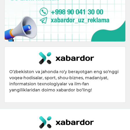
O‘zbekiston va jahonda ro‘y berayotgan eng so‘nggi
voqea-hodisalar, sport, shou-biznes, madaniyat,
informatsion texnologiyalar va ilm-fan
yangiliklaridan doimo xabardor bo‘ling!