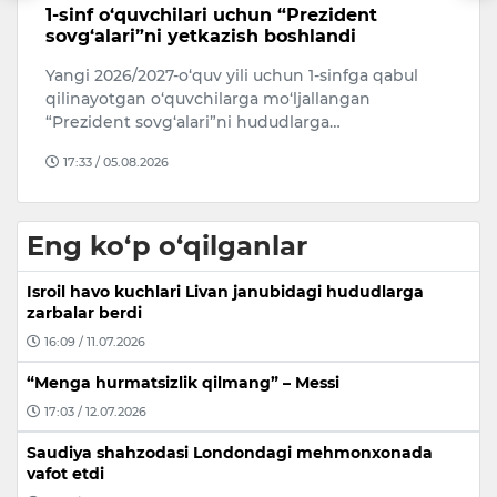
Noqonuniy qurilishga chek qo‘yildi
T
n
Farg‘ona viloyati, Farg‘ona shahar, Shodiyona
Ke
ko‘chasida aholini qiynab kelayotgan noqonuniy
T
qurilishga chek qo‘yildi.
“
11:52 / 04.08.2026
Eng ko‘p o‘qilganlar
Isroil havo kuchlari Livan janubidagi hududlarga
zarbalar berdi
16:09 / 11.07.2026
“Menga hurmatsizlik qilmang” – Messi
17:03 / 12.07.2026
Saudiya shahzodasi Londondagi mehmonxonada
vafot etdi