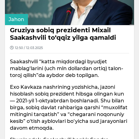
Jahon
Gruziya sobiq prezidenti Mixail
Saakashvili to‘qqiz yilga qamaldi
12:50 / 12.03.2025
Saakashvili “katta miqdordagi byudjet
mablag‘larini (uch mln dollardan ortiq) talon-
toroj qilish”da aybdor deb topilgan.
Exo Kavkaza nashrining yozishicha, jazoni
hisoblash sobiq prezident hibsga olingan kun
— 2021-yil 1-oktyabrdan boshlanadi. Shu bilan
birga, sobiq davlat rahbariga qarshi “muxolifat
mitingini tarqatish” va “chegarani noqonuniy
kesib” o‘tish ayblovlari bo‘yicha sud jarayonlari
davom etmoqda.