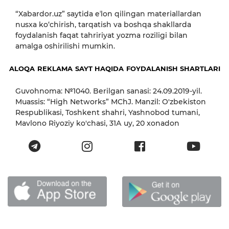
“Xabardor.uz” saytida eʼlon qilingan materiallardan
nusxa ko‘chirish, tarqatish va boshqa shakllarda
foydalanish faqat tahririyat yozma roziligi bilan
amalga oshirilishi mumkin.
ALOQA
REKLAMA
SAYT HAQIDA
FOYDALANISH SHARTLARI
Guvohnoma: №1040. Berilgan sanasi: 24.09.2019-yil.
Muassis: “High Networks” MChJ. Manzil: O'zbekiston
Respublikasi, Toshkent shahri, Yashnobod tumani,
Mavlono Riyoziy ko'chasi, 31А uy, 20 xonadon