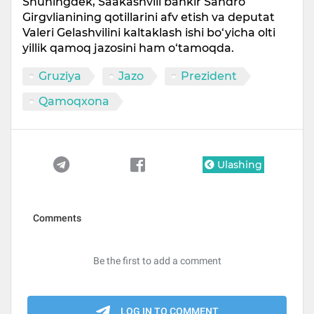
Shuningdek, Saakashvili bankir Sandro
Girgvlianining qotillarini afv etish va deputat
Valeri Gelashvilini kaltaklash ishi bo‘yicha olti
yillik qamoq jazosini ham o‘tamoqda.
Gruziya
Jazo
Prezident
Qamoqxona
Ulashing