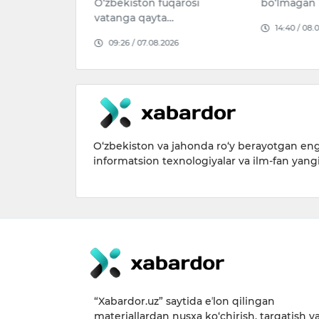
uqarosi
bo‘lmagan 13 mingdan or…
Qozog‘isto
a…
14:40 / 08.08.2026
10:37 / 08.
026
O‘zbekiston va jahonda ro‘y berayotgan eng 
informatsion texnologiyalar va ilm-fan yang
“Xabardor.uz” saytida eʼlon qilingan
materiallardan nusxa ko‘chirish, tarqatish v