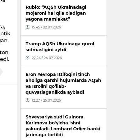
Rubio: “AQSh Ukrainadagi
mojaroni hal qila oladigan
yagona mamlakat”
ra,
15:45 / 22.07.2026
iptik
gan.
Tramp AQSh Ukrainaga qurol
sotmasligini aytdi
ston
22:24 / 24.07.2026
edi.
Eron Yevropa Ittifoqini tinch
aholiga qarshi hujumlarda AQSh
va Isroilni qo‘llab-
quvvatlaganlikda aybladi
12:27 / 25.07.2026
Shveysariya sudi Gulnora
Karimova bo‘yicha ishni
yakunladi, Lombard Odier banki
jarimaga tortildi