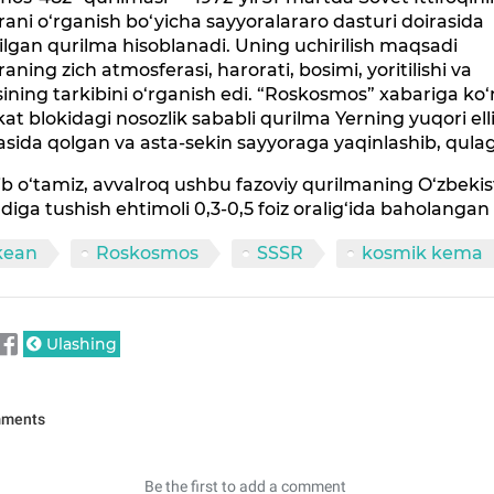
ani o‘rganish bo‘yicha sayyoralararo dasturi doirasida
ilgan qurilma hisoblanadi. Uning uchirilish maqsadi
aning zich atmosferasi, harorati, bosimi, yoritilishi va
ining tarkibini o‘rganish edi. “Roskosmos” xabariga ko‘
at blokidagi nosozlik sababli qurilma Yerning yuqori ell
asida qolgan va asta-sekin sayyoraga yaqinlashib, qula
ib o‘tamiz, avvalroq ushbu fazoviy qurilmaning O‘zbeki
iga tushish ehtimoli 0,3-0,5 foiz oralig‘ida baholangan 
kean
Roskosmos
SSSR
kosmik kema
Ulashing