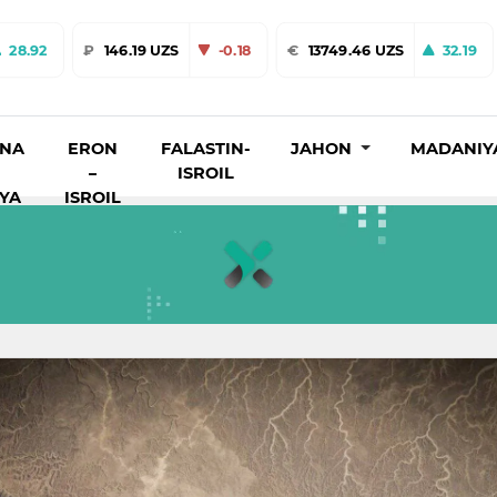
28.92
₽
146.19 UZS
-0.18
€
13749.46 UZS
32.19
INA
ERON
FALASTIN-
JAHON
MADANIY
–
ISROIL
IYA
ISROIL