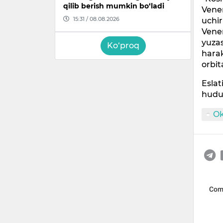
qilib berish mumkin bo‘ladi
Vener
15:31 / 08.08.2026
uchir
Vener
yuzas
Ko‘proq
harak
orbit
Eslat
hudud
O