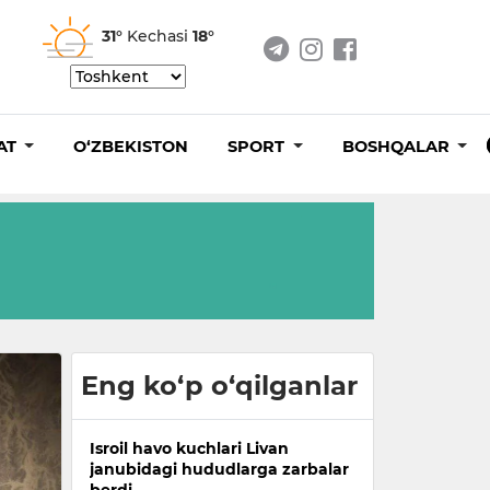
31°
Kechasi
18°
AT
O‘ZBEKISTON
SPORT
BOSHQALAR
Eng ko‘p o‘qilganlar
Isroil havo kuchlari Livan
janubidagi hududlarga zarbalar