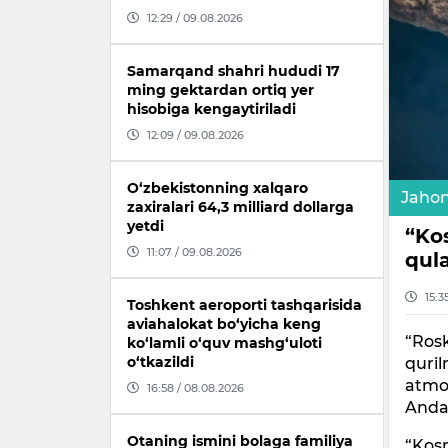
12:29 / 09.08.2026
Samarqand shahri hududi 17
ming gektardan ortiq yer
hisobiga kengaytiriladi
12:09 / 09.08.2026
O‘zbekistonning xalqaro
Jaho
zaxiralari 64,3 milliard dollarga
yetdi
“Ko
11:07 / 09.08.2026
qul
15:3
Toshkent aeroporti tashqarisida
aviahalokat bo‘yicha keng
“Rosk
ko‘lamli o‘quv mashg‘uloti
o‘tkazildi
quril
atmos
16:58 / 08.08.2026
Anda
Otaning ismini bolaga familiya
“Kosm