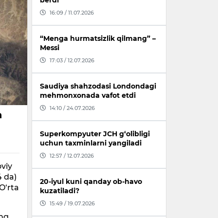
berdi
16:09 / 11.07.2026
“Menga hurmatsizlik qilmang” –
Messi
17:03 / 12.07.2026
Saudiya shahzodasi Londondagi
mehmonxonada vafot etdi
14:10 / 24.07.2026
a
Superkompyuter JCH g‘olibligi
uchun taxminlarni yangiladi
12:57 / 12.07.2026
oviy
4 da)
20-iyul kuni qanday ob-havo
O‘rta
kuzatiladi?
15:49 / 19.07.2026
ing