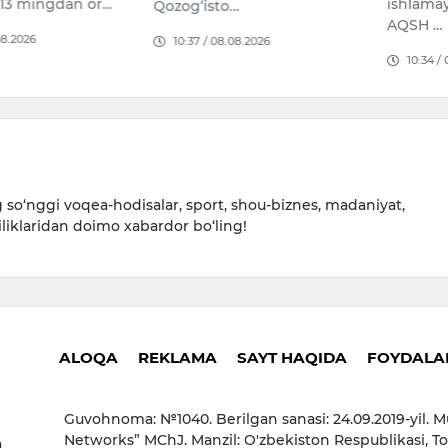
ishlamay qolganidan so‘ng
Bu haqda
…
AQSH …
…
08.2026
10:34 / 06.08.2026
11:24 /
so‘nggi voqea-hodisalar, sport, shou-biznes, madaniyat,
iliklaridan doimo xabardor bo‘ling!
ALOQA
REKLAMA
SAYT HAQIDA
FOYDALAN
Guvohnoma: №1040. Berilgan sanasi: 24.09.2019-yil. M
Networks” MChJ. Manzil: O'zbekiston Respublikasi, To
a