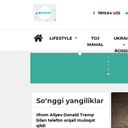
$
11915.64 UZS
LIFESTYLE
TOJ
UKRA
MAHAL
–
ROSS
So‘nggi yangiliklar
Ilhom Aliyev Donald Tramp
bilan telefon orqali muloqot
qildi