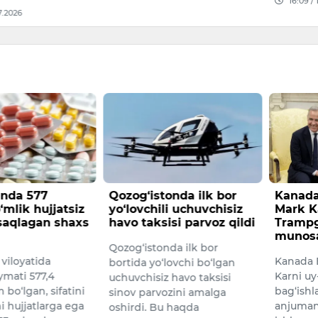
16:09 / 11.07.2026
onda ilk bor
Kanada Bosh vaziri
Navoiy
li uchuvchisiz
Mark Karni Donald
milliar
isi parvoz qildi
Trampga kinoyali
energi
munosabat bildirdi
noqonu
da ilk bor
Kanada Bosh vaziri Mark
Navoiy v
lovchi bo‘lgan
Karni uy-joy siyosatiga
tumanid
 havo taksisi
bag‘ishlangan matbuot
energiy
ozini amalga
anjumanida telesuflyor
foydalan
u haqda