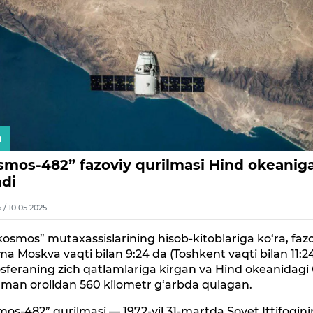
n
smos-482” fazoviy qurilmasi Hind okeanig
adi
5 / 10.05.2025
osmos” mutaxassislarining hisob-kitoblariga ko‘ra, faz
ma Moskva vaqti bilan 9:24 da (Toshkent vaqti bilan 11:2
feraning zich qatlamlariga kirgan va Hind okeanidagi 
man orolidan 560 kilometr g‘arbda qulagan.
os-482” qurilmasi — 1972-yil 31-martda Sovet Ittifoqin