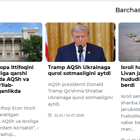
Barcha
Sh Ukrainaga
Isroil havo kuchlari
AQShda
masligini aytdi
Livan janubidagi
anomal
hududlarga zarbalar
bo‘ldi
denti Donald
berdi
O‘limlar
hma Shtatlar
Isroil samolyotlari 11-iyul
payshan
qurol sotmasligini
shanba kuni Livan
bo‘lgan
janubidagi bir nechta
yoshi a
07.2026
hududlarga zarba berdi, deb
yoshgac
xabar berdi Livan harbiy
14:56 /
man…