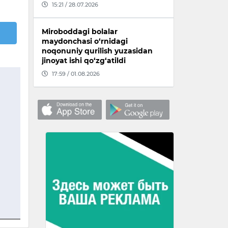
15:21 / 28.07.2026
Miroboddagi bolalar
maydonchasi o‘rnidagi
noqonuniy qurilish yuzasidan
jinoyat ishi qo‘zg‘atildi
17:59 / 01.08.2026