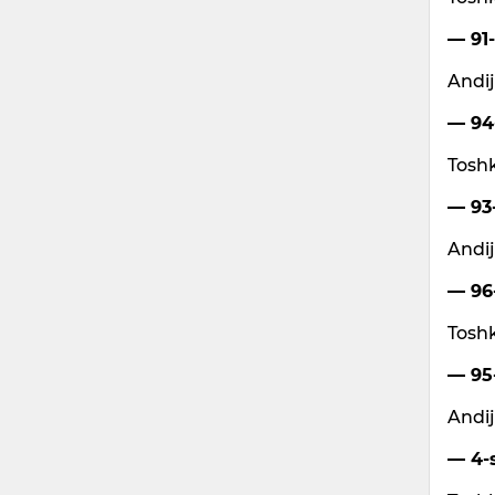
— 91-
Andij
— 94-
Toshk
— 93-
Andij
— 96-
Toshk
— 95-
Andij
— 4-s