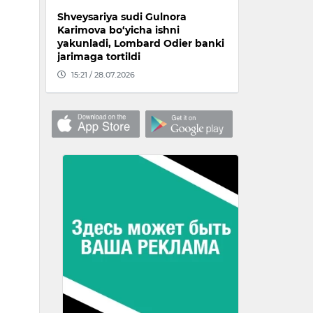
Shveysariya sudi Gulnora
Karimova bo‘yicha ishni
yakunladi, Lombard Odier banki
jarimaga tortildi
15:21 / 28.07.2026