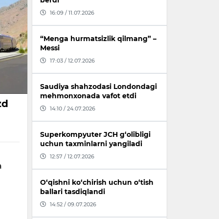
berdi
16:09 / 11.07.2026
“Menga hurmatsizlik qilmang” –
Messi
17:03 / 12.07.2026
Saudiya shahzodasi Londondagi
mehmonxonada vafot etdi
zd
14:10 / 24.07.2026
Superkompyuter JCH g‘olibligi
uchun taxminlarni yangiladi
12:57 / 12.07.2026
a
.
O‘qishni ko‘chirish uchun o‘tish
ballari tasdiqlandi
14:52 / 09.07.2026