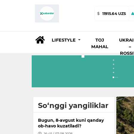
$
11915.64 UZS
LIFESTYLE
TOJ
UKRA
MAHAL
–
ROSS
So‘nggi yangiliklar
Bugun, 8-avgust kuni qanday
ob-havo kuzatiladi?
16:45 / 07.08.2026