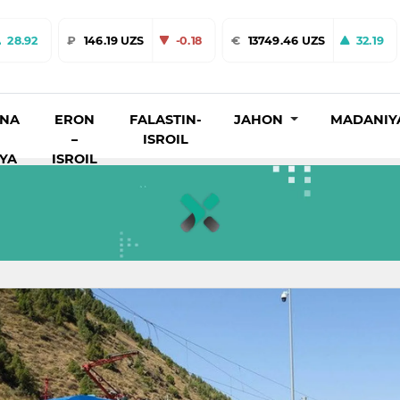
28.92
₽
146.19 UZS
-0.18
€
13749.46 UZS
32.19
INA
ERON
FALASTIN-
JAHON
MADANIY
–
ISROIL
IYA
ISROIL