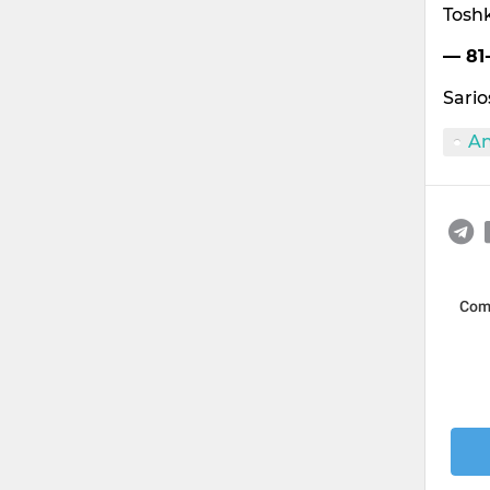
Toshk
— 81-
Sario
An