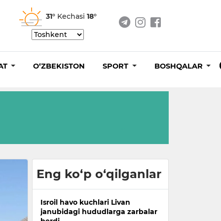
31°
Kechasi
18°
AT
O‘ZBEKISTON
SPORT
BOSHQALAR
Eng ko‘p o‘qilganlar
Isroil havo kuchlari Livan
janubidagi hududlarga zarbalar