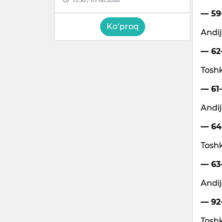
— 59-
Ko‘proq
Andij
— 62-
Toshk
— 61-
Andij
— 64-
Toshk
— 63-
Andij
— 92-
Toshk