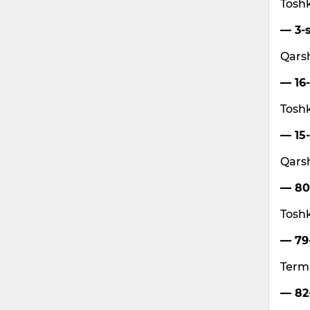
Toshk
— 3-s
Qarsh
— 16-
Toshk
— 15-
Qarsh
— 80-
Toshk
— 79-
Termi
— 82-