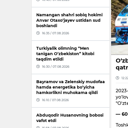
Namangan shahri sobiq hokimi
Anvar Otaxo‘jayev ustidan sud
boshlandi
16:35 / 07.08.2026
Turkiyalik olimning “Men
tanigan O‘zbekiston” kitobi
taqdim etildi
O‘z
qatn
16:30 / 07.08.2026
12:2
Bayramov va Zelenskiy mudofaa
hamda energetika bo‘yicha
2023-
hamkorlikni muhokama qildi
yo‘lo
16:10 / 07.08.2026
"O‘zt
— 60-
Abduqodir Husanovning bobosi
vafot etdi
Toshk
15:58 / 07.08.2026