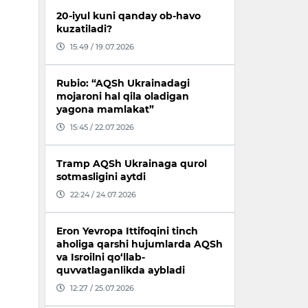
20-iyul kuni qanday ob-havo
kuzatiladi?
15:49 / 19.07.2026
Rubio: “AQSh Ukrainadagi
mojaroni hal qila oladigan
yagona mamlakat”
15:45 / 22.07.2026
Tramp AQSh Ukrainaga qurol
sotmasligini aytdi
22:24 / 24.07.2026
Eron Yevropa Ittifoqini tinch
aholiga qarshi hujumlarda AQSh
va Isroilni qo‘llab-
quvvatlaganlikda aybladi
12:27 / 25.07.2026