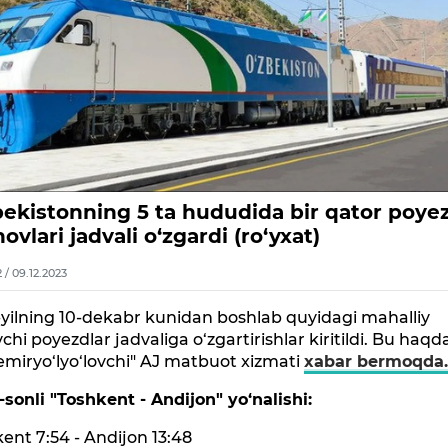
bekistonning 5 ta hududida bir qator poye
ovlari jadvali o‘zgardi (ro‘yxat)
2 / 09.12.2023
yilning 10-dekabr kunidan boshlab quyidagi mahalliy
vchi poyezdlar jadvaliga o‘zgartirishlar kiritildi. Bu haqd
emiryo‘lyo‘lovchi" AJ matbuot xizmati
xabar bermoqda
sonli "Toshkent - Andijon" yo‘nalishi:
ent 7:54 - Andijon 13:48