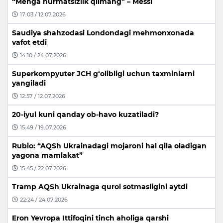
“Menga hurmatsizlik qilmang” – Messi
17:03 / 12.07.2026
Saudiya shahzodasi Londondagi mehmonxonada
vafot etdi
14:10 / 24.07.2026
Superkompyuter JCH g‘olibligi uchun taxminlarni
yangiladi
12:57 / 12.07.2026
20-iyul kuni qanday ob-havo kuzatiladi?
15:49 / 19.07.2026
Rubio: “AQSh Ukrainadagi mojaroni hal qila oladigan
yagona mamlakat”
15:45 / 22.07.2026
Tramp AQSh Ukrainaga qurol sotmasligini aytdi
22:24 / 24.07.2026
Eron Yevropa Ittifoqini tinch aholiga qarshi