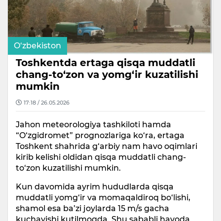
O‘zbekiston
Toshkentda ertaga qisqa muddatli
chang-to‘zon va yomg‘ir kuzatilishi
mumkin
17:18 / 26.05.2026
Jahon meteorologiya tashkiloti hamda
“O‘zgidromet” prognozlariga ko‘ra, ertaga
Toshkent shahrida g‘arbiy nam havo oqimlari
kirib kelishi oldidan qisqa muddatli chang-
to‘zon kuzatilishi mumkin.
Kun davomida ayrim hududlarda qisqa
muddatli yomg‘ir va momaqaldiroq bo‘lishi,
shamol esa ba’zi joylarda 15 m/s gacha
kuchayishi kutilmoqda. Shu sababli havoda