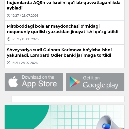
hujumlarda AQSh va Isroilni qo‘llab-quvvatlaganlikda
aybladi
12:27 / 25.07.2026
Miroboddagi bolalar maydonchasi o‘rnidagi
noqonuniy qurilish yuzasidan jinoyat ishi qo‘zg‘atildi
17:59 / 01.08.2026
Shveysariya sudi Gulnora Karimova bo‘yicha ishni
yakunladi, Lombard Odier banki jarimaga tortildi
15:21 / 28.07.2026