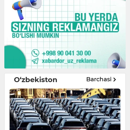
O‘zbekiston
Barchasi