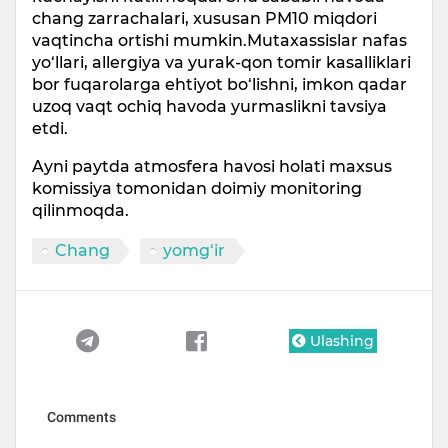
chang zarrachalari, xususan PM10 miqdori
vaqtincha ortishi mumkin.Mutaxassislar nafas
yo‘llari, allergiya va yurak-qon tomir kasalliklari
bor fuqarolarga ehtiyot bo‘lishni, imkon qadar
uzoq vaqt ochiq havoda yurmaslikni tavsiya
etdi.
Ayni paytda atmosfera havosi holati maxsus
komissiya tomonidan doimiy monitoring
qilinmoqda.
Chang
yomg‘ir
Ulashing