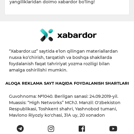
yangiliklaridan doimo xabardor bo‘ling!
“Xabardor.uz” saytida eʼlon qilingan materiallardan
nusxa ko‘chirish, tarqatish va boshqa shakllarda
foydalanish faqat tahririyat yozma roziligi bilan
amalga oshirilishi mumkin.
ALOQA
REKLAMA
SAYT HAQIDA
FOYDALANISH SHARTLARI
Guvohnoma: №1040. Berilgan sanasi: 24.09.2019-yil.
Muassis: “High Networks” MChJ. Manzil: O'zbekiston
Respublikasi, Toshkent shahri, Yashnobod tumani,
Mavlono Riyoziy ko'chasi, 31А uy, 20 xonadon