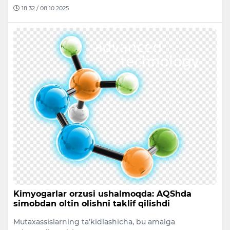
18:32 / 08.10.2025
Kimyogarlar orzusi ushalmoqda: AQShda
simobdan oltin olishni taklif qilishdi
Mutaxassislarning ta’kidlashicha, bu amalga