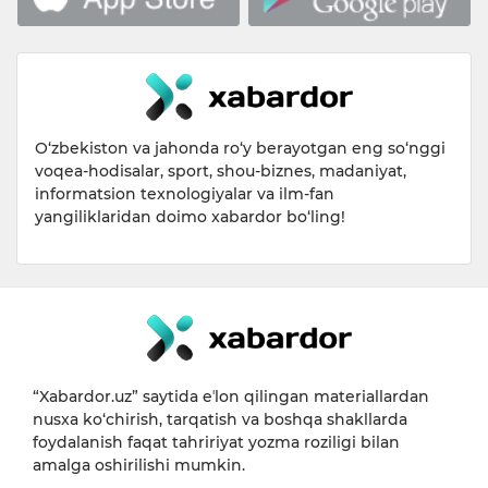
O‘zbekiston va jahonda ro‘y berayotgan eng so‘nggi
voqea-hodisalar, sport, shou-biznes, madaniyat,
informatsion texnologiyalar va ilm-fan
yangiliklaridan doimo xabardor bo‘ling!
“Xabardor.uz” saytida eʼlon qilingan materiallardan
nusxa ko‘chirish, tarqatish va boshqa shakllarda
foydalanish faqat tahririyat yozma roziligi bilan
amalga oshirilishi mumkin.