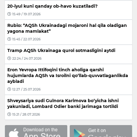
20-iyul kuni qanday ob-havo kuzatiladi?
15:49 / 19.07.2026
Rubio: “AQSh Ukrainadagi mojaroni hal qila oladigan
yagona mamlakat”
15:45 / 22.07.2026
Tramp AQSh Ukrainaga qurol sotmasligini aytdi
22:24 / 24.07.2026
Eron Yevropa Ittifoqini tinch aholiga qarshi
hujumlarda AQSh va Isroilni qo‘llab-quvvatlaganlikda
aybladi
12:27 / 25.07.2026
Shveysariya sudi Gulnora Karimova bo‘yicha ishni
yakunladi, Lombard Odier banki jarimaga tortildi
15:21 / 28.07.2026