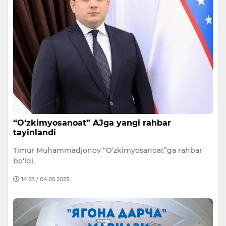
“O‘zkimyosanoat” AJga yangi rahbar
tayinlandi
Timur Muhammadjonov “O‘zkimyosanoat”ga rahbar
bo‘ldi.
14:28 / 04.05.2023