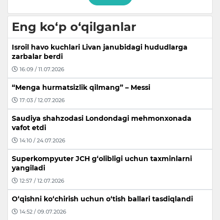
Eng ko‘p o‘qilganlar
Isroil havo kuchlari Livan janubidagi hududlarga
zarbalar berdi
16:09 / 11.07.2026
“Menga hurmatsizlik qilmang” – Messi
17:03 / 12.07.2026
Saudiya shahzodasi Londondagi mehmonxonada
vafot etdi
14:10 / 24.07.2026
Superkompyuter JCH g‘olibligi uchun taxminlarni
yangiladi
12:57 / 12.07.2026
O‘qishni ko‘chirish uchun o‘tish ballari tasdiqlandi
14:52 / 09.07.2026