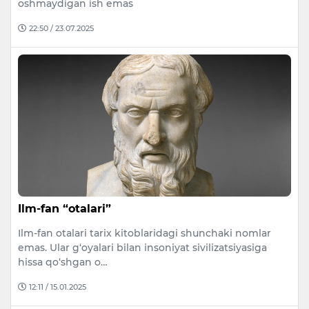
oshmaydigan ish emas
22:50 / 23.07.2025
Ilm-fan “otalari”
Ilm-fan otalari tarix kitoblaridagi shunchaki nomlar
emas. Ular g‘oyalari bilan insoniyat sivilizatsiyasiga
hissa qo‘shgan o…
12:11 / 15.01.2025