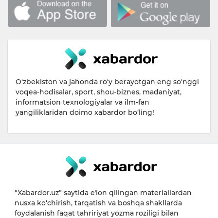
O‘zbekiston va jahonda ro‘y berayotgan eng so‘nggi
voqea-hodisalar, sport, shou-biznes, madaniyat,
informatsion texnologiyalar va ilm-fan
yangiliklaridan doimo xabardor bo‘ling!
“Xabardor.uz” saytida eʼlon qilingan materiallardan
nusxa ko‘chirish, tarqatish va boshqa shakllarda
foydalanish faqat tahririyat yozma roziligi bilan