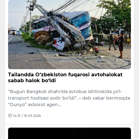
Tailandda O‘zbekiston fuqarosi avtohalokat
sabab halok bo‘ldi
“Bugun Bangkok shahrida avtobus ishtirokida yo‘l-
transport hodisasi sodir bo‘ldi”, – deb xabar bermoqda
“Dunyo” axborot agen…
14:31 / 19.03.2026