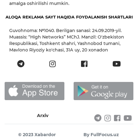
amalga oshirilishi mumkin.
ALOQA
REKLAMA
SAYT HAQIDA
FOYDALANISH SHARTLARI
Guvohnoma: №1040. Berilgan sanasi: 24.09.2019-yil.
Muassis: “High Networks” MChJ. Manzil: O'zbekiston
Respublikasi, Toshkent shahri, Yashnobod tumani,
Mavlono Riyoziy ko'chasi, 31А uy, 20 xonadon
Arxiv
© 2023 Xabardor
By FullFocus.uz