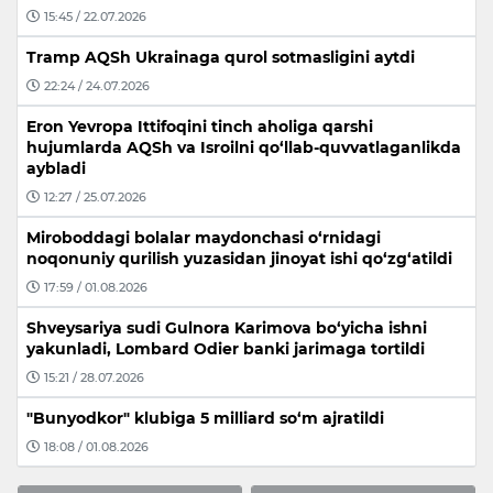
15:45 / 22.07.2026
Tramp AQSh Ukrainaga qurol sotmasligini aytdi
22:24 / 24.07.2026
Eron Yevropa Ittifoqini tinch aholiga qarshi
hujumlarda AQSh va Isroilni qo‘llab-quvvatlaganlikda
aybladi
12:27 / 25.07.2026
Miroboddagi bolalar maydonchasi o‘rnidagi
noqonuniy qurilish yuzasidan jinoyat ishi qo‘zg‘atildi
17:59 / 01.08.2026
Shveysariya sudi Gulnora Karimova bo‘yicha ishni
yakunladi, Lombard Odier banki jarimaga tortildi
15:21 / 28.07.2026
"Bunyodkor" klubiga 5 milliard so‘m ajratildi
18:08 / 01.08.2026