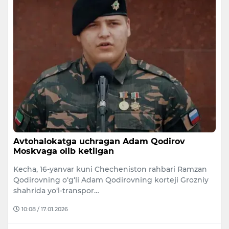
Avtohalokatga uchragan Adam Qodirov
Moskvaga olib ketilgan
Kecha, 16-yanvar kuni Checheniston rahbari Ramzan
Qodirovning o‘g‘li Adam Qodirovning korteji Grozniy
shahrida yo‘l-transpor…
10:08 / 17.01.2026