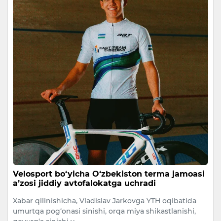
Velosport bo‘yicha O‘zbekiston terma jamoasi
a’zosi jiddiy avtofalokatga uchradi
Xabar qilinishicha, Vladislav Jarkovga YTH oqibatida
umurtqa pog‘onasi sinishi, orqa miya shikastlanishi,