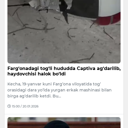
Farg‘onadagi tog‘li hududda Captiva ag‘darilib,
haydovchisi halok bo‘ldi
Kecha, 19-yanvar kuni Farg‘ona viloyatida tog‘
orasidagi dara yo‘lda yurgan erkak mashinasi bilan
birga ag‘darilib ketdi. Bu…
15:00 / 20.01.2026