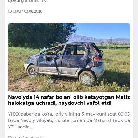
qovurg‘a sinishi v…
13:03 / 03.06.2026
Navoiyda 14 nafar bolani olib ketayotgan Matiz
halokatga uchradi, haydovchi vafot etdi
YHXX xabariga ko‘ra, joriy yilning 5-may kuni soat 09:05
larda Navoiy viloyati, Nurota tumanida Matiz ishtirokida
YTH sodir …
17:49 / 06.05.2026