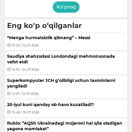
Ko‘proq
Eng ko‘p o‘qilganlar
“Menga hurmatsizlik qilmang” – Messi
17:03 / 12.07.2026
Saudiya shahzodasi Londondagi mehmonxonada
vafot etdi
14:10 / 24.07.2026
Superkompyuter JCH g‘olibligi uchun taxminlarni
yangiladi
12:57 / 12.07.2026
20-iyul kuni qanday ob-havo kuzatiladi?
15:49 / 19.07.2026
Rubio: “AQSh Ukrainadagi mojaroni hal qila oladigan
yagona mamlakat”