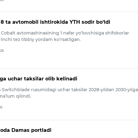
 ta avtomobil ishtirokida YTH sodir bo‘ldi
Cobalt avtomashinasining 1 nafar yo‘lovchisiga shifokorlar
nchi tez tibbiy yordam ko‘rsatilgan.
026
a uchar taksilar olib kelinadi
 Switchblade rusumidagi uchar taksilar 2028-yildan 2030-yilg
ma’lum qilindi.
26
oda Damas portladi