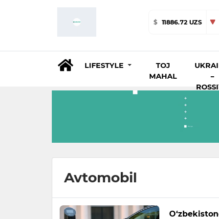
$
11886.72 UZS
LIFESTYLE
TOJ
UKRA
MAHAL
–
ROSS
Avtomobil
O‘zbekiston