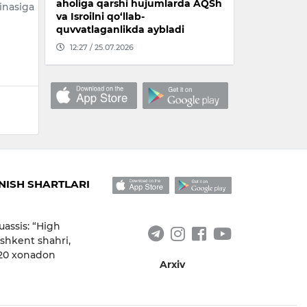
aholiga qarshi hujumlarda AQSh
inasiga
va Isroilni qo‘llab-
quvvatlaganlikda aybladi
12:27 / 25.07.2026
ISH SHARTLARI
uassis: “High
shkent shahri,
 20 xonadon
Arxiv