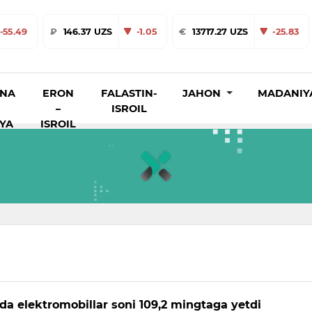
-55.49
₽
146.37 UZS
-1.05
€
13717.27 UZS
-25.83
INA
ERON
FALASTIN-
JAHON
MADANIY
–
ISROIL
IYA
ISROIL
da elektromobillar soni 109,2 mingtaga yetdi