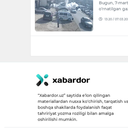
Bugun, 7-mar
o‘rnatilgan ga
13:20 / 07.03.2
“Xabardor.uz” saytida eʼlon qilingan
materiallardan nusxa ko‘chirish, tarqatish v
boshqa shakllarda foydalanish faqat
tahririyat yozma roziligi bilan amalga
oshirilishi mumkin.