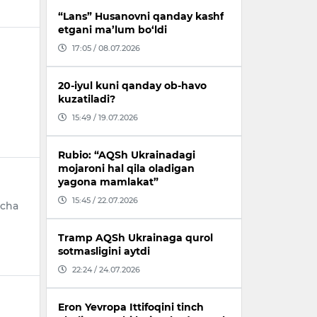
“Lans” Husanovni qanday kashf
etgani ma’lum bo‘ldi
17:05 / 08.07.2026
20-iyul kuni qanday ob-havo
kuzatiladi?
15:49 / 19.07.2026
Rubio: “AQSh Ukrainadagi
mojaroni hal qila oladigan
yagona mamlakat”
15:45 / 22.07.2026
acha
Tramp AQSh Ukrainaga qurol
sotmasligini aytdi
22:24 / 24.07.2026
Eron Yevropa Ittifoqini tinch