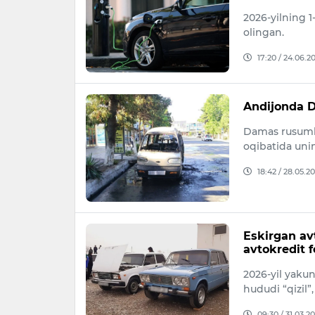
2026-yilning 1
olingan.
17:20 / 24.06.2
Andijonda 
Damas rusumli
oqibatida uni
18:42 / 28.05.2
Eskirgan av
avtokredit f
2026-yil yakun
hududi “qizil”,
09:30 / 31.03.2