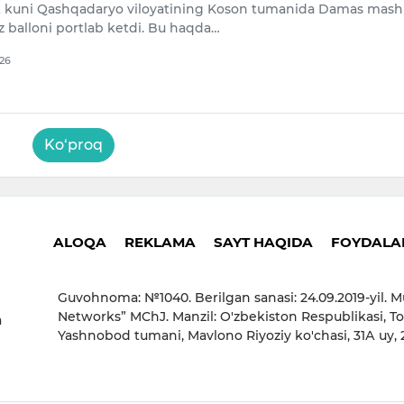
t kuni Qashqadaryo viloyatining Koson tumanida Damas mash
z balloni portlab ketdi. Bu haqda…
026
Ko‘proq
ALOQA
REKLAMA
SAYT HAQIDA
FOYDALAN
Guvohnoma: №1040. Berilgan sanasi: 24.09.2019-yil. M
Networks” MChJ. Manzil: O'zbekiston Respublikasi, To
a
Yashnobod tumani, Mavlono Riyoziy ko'chasi, 31А uy,