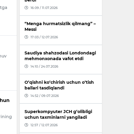
berdi
atga
16:09 / 11.07.2026
“Menga hurmatsizlik qilmang” –
Messi
17:03 / 12.07.2026
Saudiya shahzodasi Londondagi
huv
mehmonxonada vafot etdi
14:10 / 24.07.2026
O‘qishni ko‘chirish uchun o‘tish
ballari tasdiqlandi
14:52 / 09.07.2026
chun
Superkompyuter JCH g‘olibligi
rining
uchun taxminlarni yangiladi
12:57 / 12.07.2026