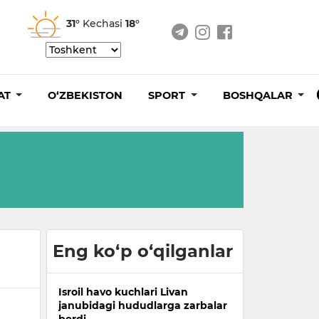
31°
Kechasi
18°
AT
O‘ZBEKISTON
SPORT
BOSHQALAR
Eng ko‘p o‘qilganlar
Isroil havo kuchlari Livan
janubidagi hududlarga zarbalar