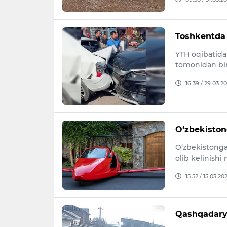
Toshkentda 8
YTH oqibatida 
tomonidan biri
16:39 / 29.03.2
O‘zbekistong
O‘zbekistonga
olib kelinishi 
15:52 / 15.03.20
Qashqadary