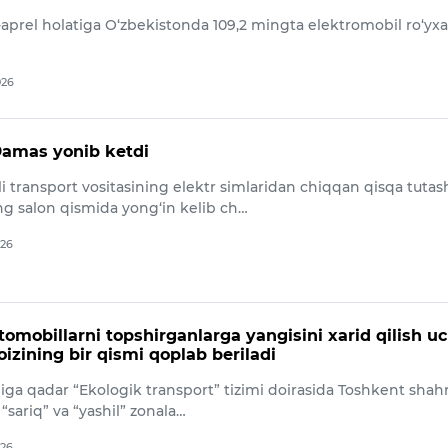
-aprel holatiga O‘zbekistonda 109,2 mingta elektromobil ro‘yx
026
Damas yonib ketdi
 transport vositasining elektr simlaridan chiqqan qisqa tutas
ng salon qismida yong‘in kelib ch…
026
tomobillarni topshirganlarga yangisini xarid qilish u
oizining bir qismi qoplab beriladi
iga qadar “Ekologik transport” tizimi doirasida Toshkent shah
 “sariq” va “yashil” zonala…
026