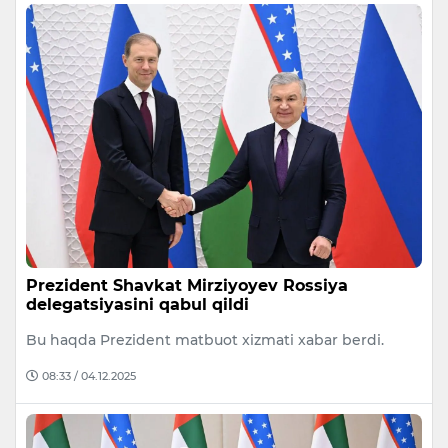
Prezident Shavkat Mirziyoyev Rossiya
delegatsiyasini qabul qildi
Bu haqda Prezident matbuot xizmati xabar berdi.
08:33 / 04.12.2025