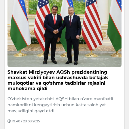
Shavkat Mirziyoyev AQSh prezidentining
maxsus vakili bilan uchrashuvda bo‘lajak
muloqotlar va qo‘shma tadbirlar rejasini
muhokama qildi
O‘zbekiston yetakchisi AQSH bilan o‘zaro manfaatli
hamkorlikni kengaytirish uchun katta salohiyat
mavjudligini qayd etdi
19:40 / 28.08.2025