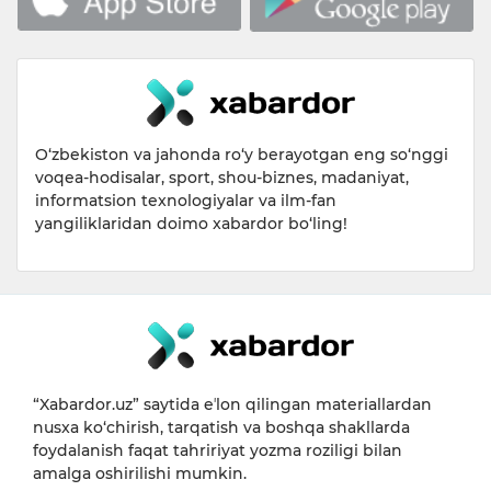
O‘zbekiston va jahonda ro‘y berayotgan eng so‘nggi
voqea-hodisalar, sport, shou-biznes, madaniyat,
informatsion texnologiyalar va ilm-fan
yangiliklaridan doimo xabardor bo‘ling!
“Xabardor.uz” saytida eʼlon qilingan materiallardan
nusxa ko‘chirish, tarqatish va boshqa shakllarda
foydalanish faqat tahririyat yozma roziligi bilan
amalga oshirilishi mumkin.