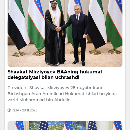
Shavkat Mirziyoyev BAAning hukumat
delegatsiyasi bilan uchrashdi
Prezident Shavkat Mirziyoyev 28-noyabr kuni
Birlashgan Arab Amirliklari Hukumat ishlari bo‘yicha
vaziri Muhammad bin Abdullo…
12:14 / 28.11.2025