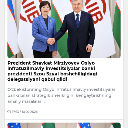
Prezident Shavkat Mirziyoyev Osiyo
infratuzilmaviy investitsiyalar banki
prezidenti Szou Szyai boshchiligidagi
delegatsiyani qabul qildi
O‘zbekistonning Osiyo infratuzilmaviy investitsiyalar
banki bilan strategik sherikligini kengaytirishning
amaliy masalalari …
17:13 / 10.02.2026