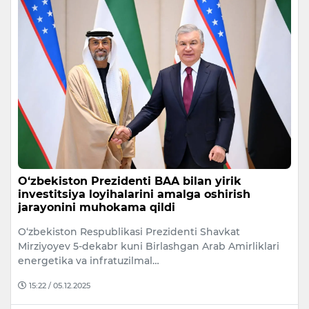
O‘zbekiston Prezidenti BAA bilan yirik
investitsiya loyihalarini amalga oshirish
jarayonini muhokama qildi
O‘zbekiston Respublikasi Prezidenti Shavkat
Mirziyoyev 5-dekabr kuni Birlashgan Arab Amirliklari
energetika va infratuzilmal…
15:22 / 05.12.2025