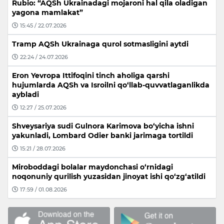
Rubio: “AQSh Ukrainadagi mojaroni hal qila oladigan
yagona mamlakat”
15:45 / 22.07.2026
Tramp AQSh Ukrainaga qurol sotmasligini aytdi
22:24 / 24.07.2026
Eron Yevropa Ittifoqini tinch aholiga qarshi
hujumlarda AQSh va Isroilni qo‘llab-quvvatlaganlikda
aybladi
12:27 / 25.07.2026
Shveysariya sudi Gulnora Karimova bo‘yicha ishni
yakunladi, Lombard Odier banki jarimaga tortildi
15:21 / 28.07.2026
Miroboddagi bolalar maydonchasi o‘rnidagi
noqonuniy qurilish yuzasidan jinoyat ishi qo‘zg‘atildi
17:59 / 01.08.2026