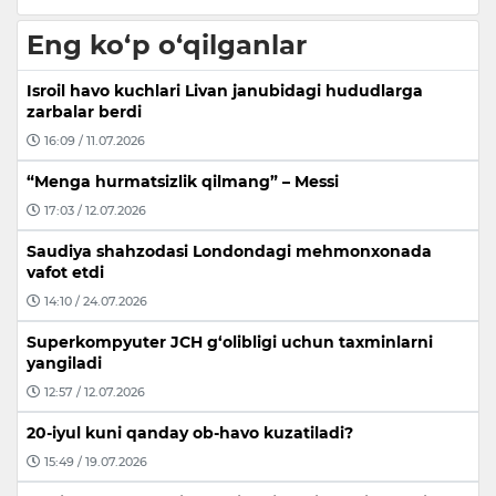
Eng ko‘p o‘qilganlar
Isroil havo kuchlari Livan janubidagi hududlarga
zarbalar berdi
16:09 / 11.07.2026
“Menga hurmatsizlik qilmang” – Messi
17:03 / 12.07.2026
Saudiya shahzodasi Londondagi mehmonxonada
vafot etdi
14:10 / 24.07.2026
Superkompyuter JCH g‘olibligi uchun taxminlarni
yangiladi
12:57 / 12.07.2026
20-iyul kuni qanday ob-havo kuzatiladi?
15:49 / 19.07.2026