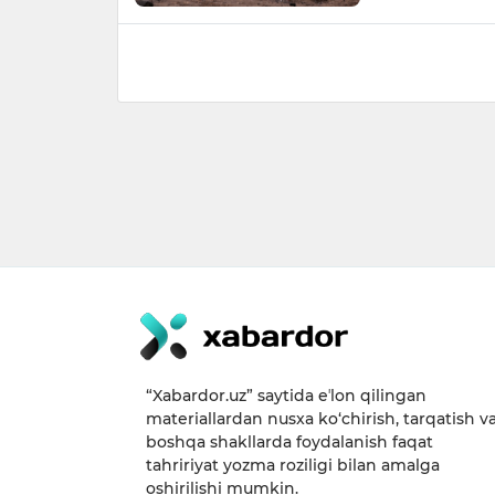
“Xabardor.uz” saytida eʼlon qilingan
materiallardan nusxa ko‘chirish, tarqatish v
boshqa shakllarda foydalanish faqat
tahririyat yozma roziligi bilan amalga
oshirilishi mumkin.