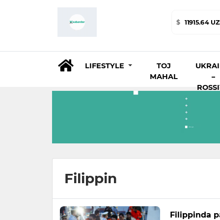
$
11915.64 U
LIFESTYLE
TOJ
UKRA
MAHAL
–
ROSS
Filippin
Filippinda p