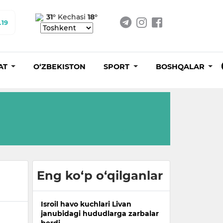
31°
Kechasi
18°
.19
AT
O‘ZBEKISTON
SPORT
BOSHQALAR
Eng ko‘p o‘qilganlar
Isroil havo kuchlari Livan
janubidagi hududlarga zarbalar