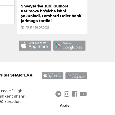
Shveysariya sudi Gulnora
Karimova bo‘yicha ishni
yakunladi, Lombard Odier banki
jarimaga tortildi
15:21 / 28.07.2026
ISH SHARTLARI
uassis: “High
shkent shahri,
 20 xonadon
Arxiv