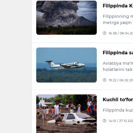
Filippinda 
Filippinning m
metrga yaqin 
16:38 / 08.04.2
Filippinda s
Aviatsiya ma’m
holatlarini te
19:22 / 06.02.2
Kuchli to‘fo
Filippinda kuc
14:01 / 27.10.20