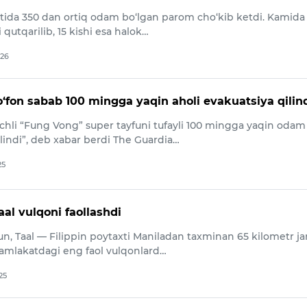
rtida 350 dan ortiq odam bo‘lgan parom cho‘kib ketdi. Kamida
 qutqarilib, 15 kishi esa halok…
026
o‘fon sabab 100 mingga yaqin aholi evakuatsiya qilin
uchli “Fung Vong” super tayfuni tufayli 100 mingga yaqin odam
lindi”, deb xabar berdi The Guardia…
25
aal vulqoni faollashdi
n, Taal — Filippin poytaxti Maniladan taxminan 65 kilometr j
amlakatdagi eng faol vulqonlard…
25