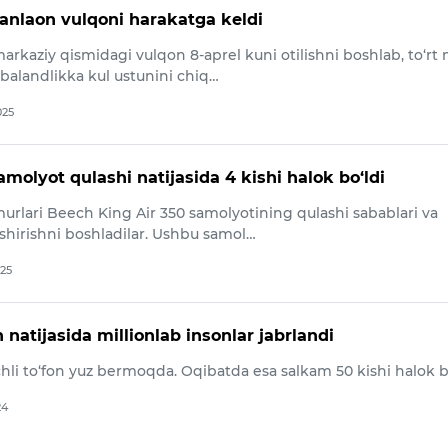
Kanlaon vulqoni harakatga keldi
arkaziy qismidagi vulqon 8-aprel kuni otilishni boshlab, to‘rt
balandlikka kul ustunini chiq…
025
amolyot qulashi natijasida 4 kishi halok bo‘ldi
urlari Beech King Air 350 samolyotining qulashi sabablari va
kshirishni boshladilar. Ushbu samol…
025
n natijasida millionlab insonlar jabrlandi
hli to‘fon yuz bermoqda. Oqibatda esa salkam 50 kishi halok b
24