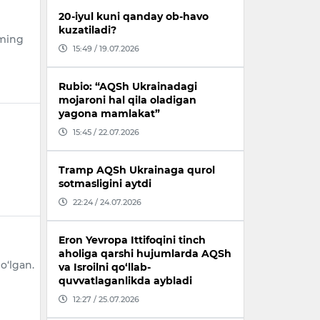
20-iyul kuni qanday ob-havo
kuzatiladi?
 ming
15:49 / 19.07.2026
Rubio: “AQSh Ukrainadagi
mojaroni hal qila oladigan
yagona mamlakat”
15:45 / 22.07.2026
Tramp AQSh Ukrainaga qurol
sotmasligini aytdi
22:24 / 24.07.2026
Eron Yevropa Ittifoqini tinch
aholiga qarshi hujumlarda AQSh
o‘lgan.
va Isroilni qo‘llab-
quvvatlaganlikda aybladi
12:27 / 25.07.2026