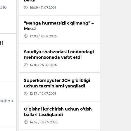
berdi
 316
16:09 / 11.07.2026
“Menga hurmatsizlik qilmang” –
Messi
17:03 / 12.07.2026
di
Saudiya shahzodasi Londondagi
mehmonxonada vafot etdi
14:10 / 24.07.2026
Superkompyuter JCH g‘olibligi
uchun taxminlarni yangiladi
12:57 / 12.07.2026
anubda
O‘qishni ko‘chirish uchun o‘tish
ballari tasdiqlandi
14:52 / 09.07.2026