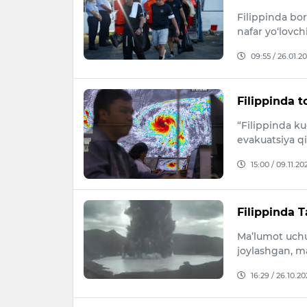
Filippinda bo
nafar yo‘lovchi
09:55 / 26.01.2
Filippinda t
“Filippinda k
evakuatsiya qi
15:00 / 09.11.20
Filippinda T
Ma’lumot uchu
joylashgan, m
16:29 / 26.10.20