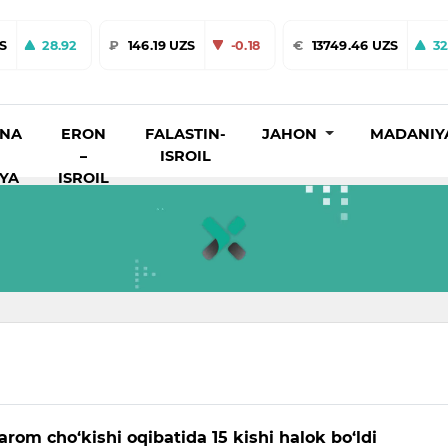
ZS
28.92
₽
146.19 UZS
-0.18
€
13749.46 UZS
32
INA
ERON
FALASTIN-
JAHON
MADANIY
–
ISROIL
IYA
ISROIL
arom cho‘kishi oqibatida 15 kishi halok bo‘ldi