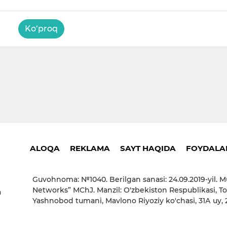
Ko‘proq
ALOQA
REKLAMA
SAYT HAQIDA
FOYDALAN
Guvohnoma: №1040. Berilgan sanasi: 24.09.2019-yil. M
Networks” MChJ. Manzil: O'zbekiston Respublikasi, To
a
Yashnobod tumani, Mavlono Riyoziy ko'chasi, 31А uy,