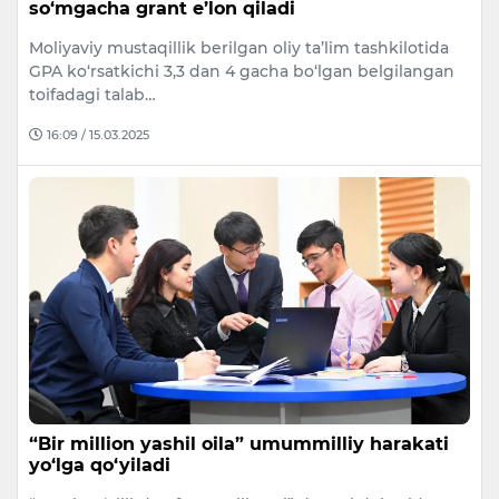
so‘mgacha grant e’lon qiladi
Moliyaviy mustaqillik berilgan oliy ta’lim tashkilotida
GPA ko‘rsatkichi 3,3 dan 4 gacha bo‘lgan belgilangan
toifadagi talab…
16:09 / 15.03.2025
“Bir million yashil oila” umummilliy harakati
yo‘lga qo‘yiladi