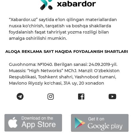
“Xabardor.uz” saytida eʼlon qilingan materiallardan
nusxa ko‘chirish, tarqatish va boshqa shakllarda
foydalanish faqat tahririyat yozma roziligi bilan
amalga oshirilishi mumkin.
ALOQA
REKLAMA
SAYT HAQIDA
FOYDALANISH SHARTLARI
Guvohnoma: №1040. Berilgan sanasi: 24.09.2019-yil.
Muassis: “High Networks” MChJ. Manzil: O'zbekiston
Respublikasi, Toshkent shahri, Yashnobod tumani,
Mavlono Riyoziy ko'chasi, 31А uy, 20 xonadon