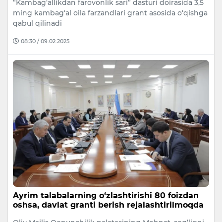
“Kambag‘allikdan farovonlik sari” dasturi doirasida 3,5
ming kambag‘al oila farzandlari grant asosida o‘qishga
qabul qilinadi
08:30 / 09.02.2025
Ayrim talabalarning o‘zlashtirishi 80 foizdan
oshsa, davlat granti berish rejalashtirilmoqda