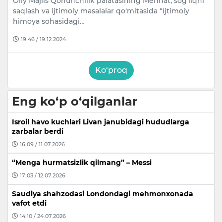
Oliy Majlis Qonunchilik palatasining Mehnat, sog‘liqni
saqlash va ijtimoiy masalalar qo‘mitasida “Ijtimoiy
himoya sohasidagi…
19:46 / 19.12.2024
Ko‘proq
Eng ko‘p o‘qilganlar
Isroil havo kuchlari Livan janubidagi hududlarga
zarbalar berdi
16:09 / 11.07.2026
“Menga hurmatsizlik qilmang” – Messi
17:03 / 12.07.2026
Saudiya shahzodasi Londondagi mehmonxonada
vafot etdi
14:10 / 24.07.2026