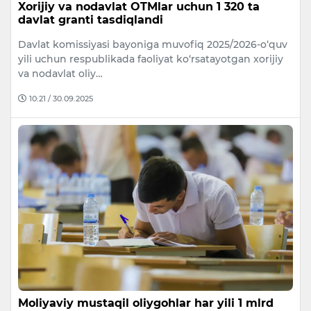
Xorijiy va nodavlat OTMlar uchun 1 320 ta
davlat granti tasdiqlandi
Davlat komissiyasi bayoniga muvofiq 2025/2026-o‘quv
yili uchun respublikada faoliyat ko‘rsatayotgan xorijiy
va nodavlat oliy…
10:21 / 30.09.2025
Moliyaviy mustaqil oliygohlar har yili 1 mlrd