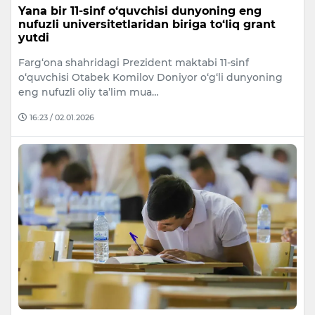
Yana bir 11-sinf o‘quvchisi dunyoning eng
nufuzli universitetlaridan biriga to‘liq grant
yutdi
Farg‘ona shahridagi Prezident maktabi 11-sinf
o‘quvchisi Otabek Komilov Doniyor o‘g‘li dunyoning
eng nufuzli oliy ta’lim mua…
16:23 / 02.01.2026