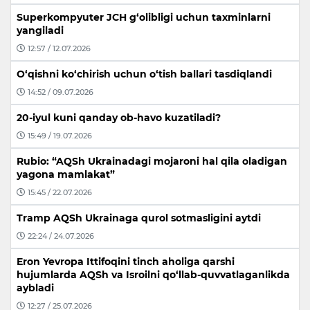
Superkompyuter JCH g‘olibligi uchun taxminlarni
yangiladi
12:57 / 12.07.2026
O‘qishni ko‘chirish uchun o‘tish ballari tasdiqlandi
14:52 / 09.07.2026
20-iyul kuni qanday ob-havo kuzatiladi?
15:49 / 19.07.2026
Rubio: “AQSh Ukrainadagi mojaroni hal qila oladigan
yagona mamlakat”
15:45 / 22.07.2026
Tramp AQSh Ukrainaga qurol sotmasligini aytdi
22:24 / 24.07.2026
Eron Yevropa Ittifoqini tinch aholiga qarshi
hujumlarda AQSh va Isroilni qo‘llab-quvvatlaganlikda
aybladi
12:27 / 25.07.2026