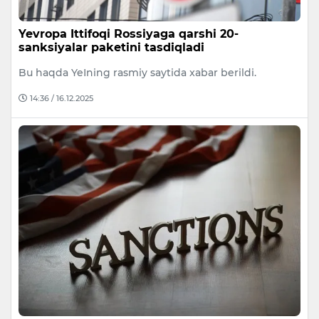
Yevropa Ittifoqi Rossiyaga qarshi 20-
sanksiyalar paketini tasdiqladi
Bu haqda YeIning rasmiy saytida xabar berildi.
14:36 / 16.12.2025