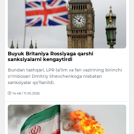
Buyuk Britaniya Rossiyaga qarshi
sanksiyalarni kengaytirdi
Bundan tashqari, LPR ta’lim va fan vazirining birinchi
o‘rinbosari Dmitriy Shevchenkoga nisbatan
sanksiyalar qo‘llanildi.
14:48 / 11.05.2026