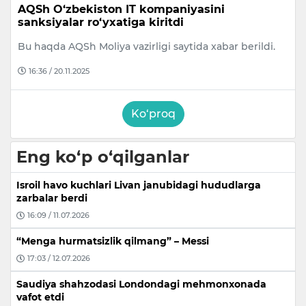
AQSh O‘zbekiston IT kompaniyasini
sanksiyalar ro‘yxatiga kiritdi
Bu haqda AQSh Moliya vazirligi saytida xabar berildi.
16:36 / 20.11.2025
Ko‘proq
Eng ko‘p o‘qilganlar
Isroil havo kuchlari Livan janubidagi hududlarga
zarbalar berdi
16:09 / 11.07.2026
“Menga hurmatsizlik qilmang” – Messi
17:03 / 12.07.2026
Saudiya shahzodasi Londondagi mehmonxonada
vafot etdi