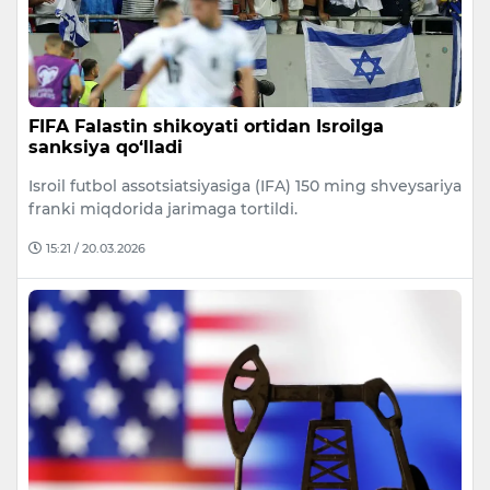
FIFA Falastin shikoyati ortidan Isroilga
sanksiya qo‘lladi
Isroil futbol assotsiatsiyasiga (IFA) 150 ming shveysariya
franki miqdorida jarimaga tortildi.
15:21 / 20.03.2026