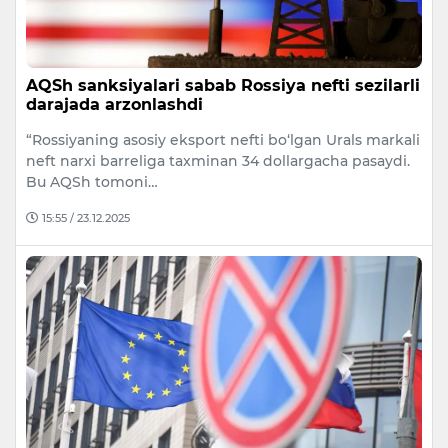
AQSh sanksiyalari sabab Rossiya nefti sezilarli
darajada arzonlashdi
“Rossiyaning asosiy eksport nefti bo‘lgan Urals markali
neft narxi barreliga taxminan 34 dollargacha pasaydi.
Bu AQSh tomoni…
15:55 / 23.12.2025