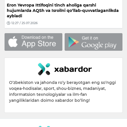
Eron Yevropa Ittifoqini tinch aholiga qarshi
hujumlarda AQSh va Isroilni qo‘llab-quvvatlaganlikda
aybladi
12:27 / 25.07.2026
O‘zbekiston va jahonda ro‘y berayotgan eng so‘nggi
voqea-hodisalar, sport, shou-biznes, madaniyat,
informatsion texnologiyalar va ilm-fan
yangiliklaridan doimo xabardor bo‘ling!