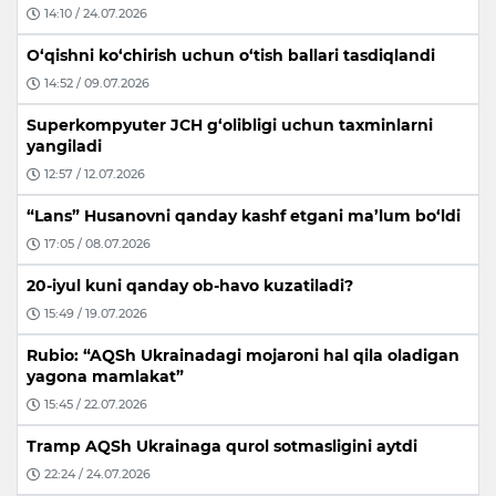
14:10 / 24.07.2026
O‘qishni ko‘chirish uchun o‘tish ballari tasdiqlandi
14:52 / 09.07.2026
Superkompyuter JCH g‘olibligi uchun taxminlarni
yangiladi
12:57 / 12.07.2026
“Lans” Husanovni qanday kashf etgani ma’lum bo‘ldi
17:05 / 08.07.2026
20-iyul kuni qanday ob-havo kuzatiladi?
15:49 / 19.07.2026
Rubio: “AQSh Ukrainadagi mojaroni hal qila oladigan
yagona mamlakat”
15:45 / 22.07.2026
Tramp AQSh Ukrainaga qurol sotmasligini aytdi
22:24 / 24.07.2026