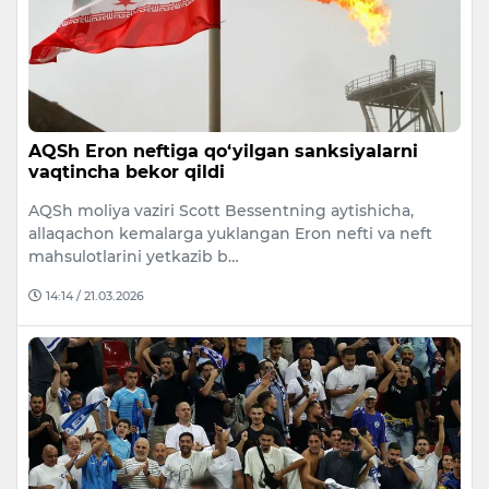
AQSh Eron neftiga qo‘yilgan sanksiyalarni
vaqtincha bekor qildi
AQSh moliya vaziri Scott Bessentning aytishicha,
allaqachon kemalarga yuklangan Eron nefti va neft
mahsulotlarini yetkazib b…
14:14 / 21.03.2026