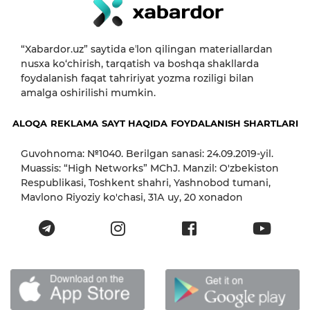
“Xabardor.uz” saytida eʼlon qilingan materiallardan
nusxa ko‘chirish, tarqatish va boshqa shakllarda
foydalanish faqat tahririyat yozma roziligi bilan
amalga oshirilishi mumkin.
ALOQA
REKLAMA
SAYT HAQIDA
FOYDALANISH SHARTLARI
Guvohnoma: №1040. Berilgan sanasi: 24.09.2019-yil.
Muassis: “High Networks” MChJ. Manzil: O'zbekiston
Respublikasi, Toshkent shahri, Yashnobod tumani,
Mavlono Riyoziy ko'chasi, 31А uy, 20 xonadon