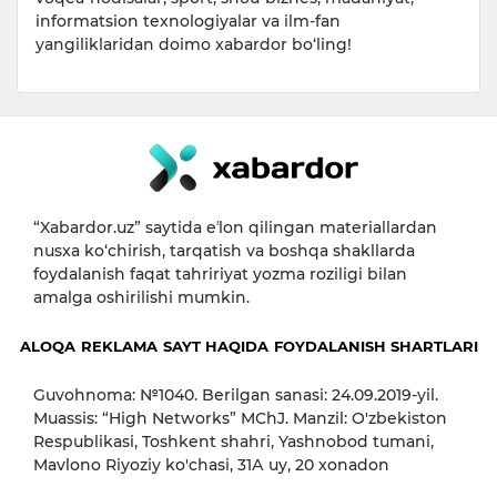
informatsion texnologiyalar va ilm-fan
yangiliklaridan doimo xabardor bo‘ling!
“Xabardor.uz” saytida eʼlon qilingan materiallardan
nusxa ko‘chirish, tarqatish va boshqa shakllarda
foydalanish faqat tahririyat yozma roziligi bilan
amalga oshirilishi mumkin.
ALOQA
REKLAMA
SAYT HAQIDA
FOYDALANISH SHARTLARI
Guvohnoma: №1040. Berilgan sanasi: 24.09.2019-yil.
Muassis: “High Networks” MChJ. Manzil: O'zbekiston
Respublikasi, Toshkent shahri, Yashnobod tumani,
Mavlono Riyoziy ko'chasi, 31А uy, 20 xonadon