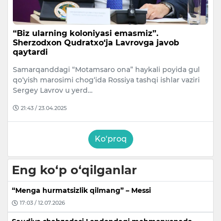
“Biz ularning koloniyasi emasmiz”.
Sherzodxon Qudratxo‘ja Lavrovga javob
qaytardi
Samarqanddagi “Motamsaro ona” haykali poyida gul
qo‘yish marosimi chog‘ida Rossiya tashqi ishlar vaziri
Sergey Lavrov u yerd…
21:43 / 23.04.2025
Ko‘proq
Eng ko‘p o‘qilganlar
“Menga hurmatsizlik qilmang” – Messi
17:03 / 12.07.2026