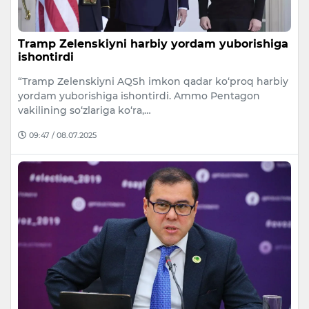
Tramp Zelenskiyni harbiy yordam yuborishiga
ishontirdi
“Tramp Zelenskiyni AQSh imkon qadar ko‘proq harbiy
yordam yuborishiga ishontirdi. Ammo Pentagon
vakilining so‘zlariga ko‘ra,…
09:47 / 08.07.2025