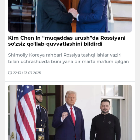
Kim Chen In “muqaddas urush”da Rossiyani
so‘zsiz qo‘llab-quvvatlashini bildirdi
Shimoliy Koreya rahbari Rossiya tashqi ishlar vaziri
bilan uchrashuvda buni yana bir marta ma’lum qilgan
22:13 / 13.07.2025