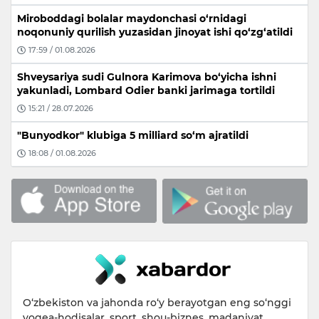
Miroboddagi bolalar maydonchasi o‘rnidagi
noqonuniy qurilish yuzasidan jinoyat ishi qo‘zg‘atildi
17:59 / 01.08.2026
Shveysariya sudi Gulnora Karimova bo‘yicha ishni
yakunladi, Lombard Odier banki jarimaga tortildi
15:21 / 28.07.2026
"Bunyodkor" klubiga 5 milliard so‘m ajratildi
18:08 / 01.08.2026
O‘zbekiston va jahonda ro‘y berayotgan eng so‘nggi
voqea-hodisalar, sport, shou-biznes, madaniyat,