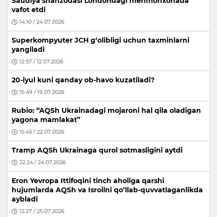
Saudiya shahzodasi Londondagi mehmonxonada
vafot etdi
14:10 / 24.07.2026
Superkompyuter JCH g‘olibligi uchun taxminlarni
yangiladi
12:57 / 12.07.2026
20-iyul kuni qanday ob-havo kuzatiladi?
15:49 / 19.07.2026
Rubio: “AQSh Ukrainadagi mojaroni hal qila oladigan
yagona mamlakat”
15:45 / 22.07.2026
Tramp AQSh Ukrainaga qurol sotmasligini aytdi
22:24 / 24.07.2026
Eron Yevropa Ittifoqini tinch aholiga qarshi
hujumlarda AQSh va Isroilni qo‘llab-quvvatlaganlikda
aybladi
12:27 / 25.07.2026