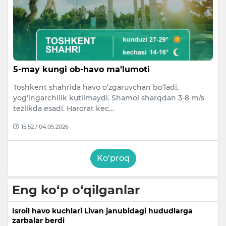
5-may kungi ob-havo ma’lumoti
Toshkent shahrida havo o‘zgaruvchan bo‘ladi,
yog‘ingarchilik kutilmaydi. Shamol sharqdan 3-8 m/s
tezlikda esadi. Harorat kec…
15:52 / 04.05.2026
Ko‘proq
Eng ko‘p o‘qilganlar
Isroil havo kuchlari Livan janubidagi hududlarga
zarbalar berdi