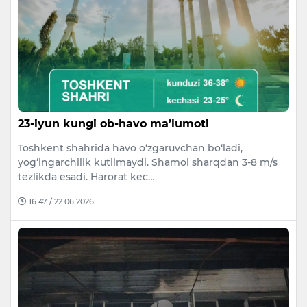
23-iyun kungi ob-havo ma’lumoti
Toshkent shahrida havo o‘zgaruvchan bo‘ladi,
yog‘ingarchilik kutilmaydi. Shamol sharqdan 3-8 m/s
tezlikda esadi. Harorat kec…
16:47 / 22.06.2026