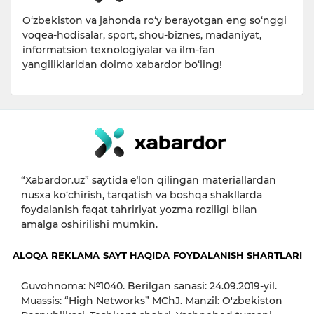
O‘zbekiston va jahonda ro‘y berayotgan eng so‘nggi
voqea-hodisalar, sport, shou-biznes, madaniyat,
informatsion texnologiyalar va ilm-fan
yangiliklaridan doimo xabardor bo‘ling!
“Xabardor.uz” saytida eʼlon qilingan materiallardan
nusxa ko‘chirish, tarqatish va boshqa shakllarda
foydalanish faqat tahririyat yozma roziligi bilan
amalga oshirilishi mumkin.
ALOQA
REKLAMA
SAYT HAQIDA
FOYDALANISH SHARTLARI
Guvohnoma: №1040. Berilgan sanasi: 24.09.2019-yil.
Muassis: “High Networks” MChJ. Manzil: O'zbekiston