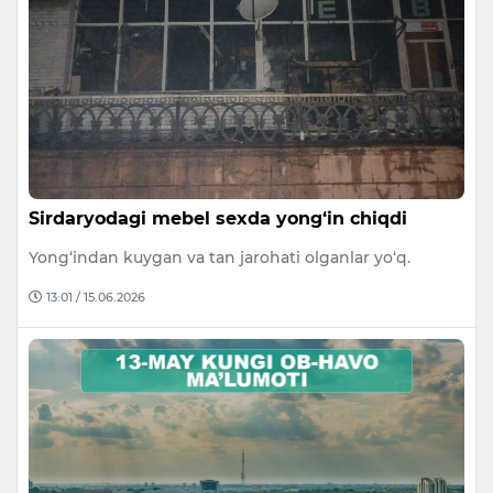
Sirdaryodagi mebel sexda yong‘in chiqdi
Yong‘indan kuygan va tan jarohati olganlar yo‘q.
13:01 / 15.06.2026