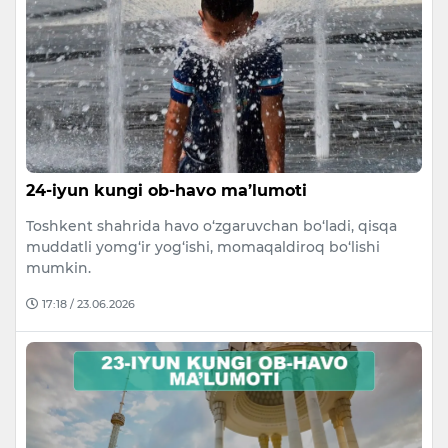
24-iyun kungi ob-havo ma’lumoti
Toshkent shahrida havo o‘zgaruvchan bo‘ladi, qisqa
muddatli yomg‘ir yog‘ishi, momaqaldiroq bo‘lishi
mumkin.
17:18 / 23.06.2026