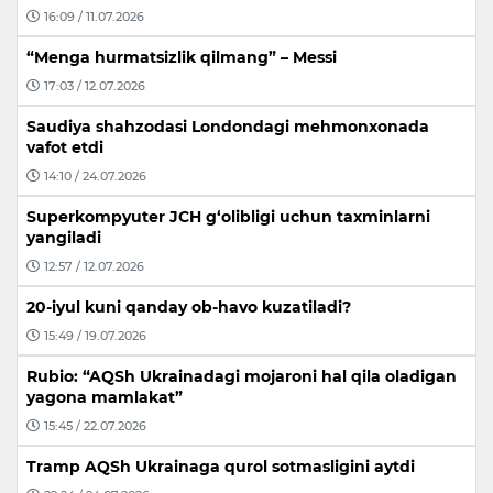
16:09 / 11.07.2026
“Menga hurmatsizlik qilmang” – Messi
17:03 / 12.07.2026
Saudiya shahzodasi Londondagi mehmonxonada
vafot etdi
14:10 / 24.07.2026
Superkompyuter JCH g‘olibligi uchun taxminlarni
yangiladi
12:57 / 12.07.2026
20-iyul kuni qanday ob-havo kuzatiladi?
15:49 / 19.07.2026
Rubio: “AQSh Ukrainadagi mojaroni hal qila oladigan
yagona mamlakat”
15:45 / 22.07.2026
Tramp AQSh Ukrainaga qurol sotmasligini aytdi