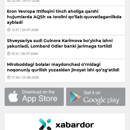
22:24 / 24.07.2026
Eron Yevropa Ittifoqini tinch aholiga qarshi
hujumlarda AQSh va Isroilni qo‘llab-quvvatlaganlikda
aybladi
12:27 / 25.07.2026
Shveysariya sudi Gulnora Karimova bo‘yicha ishni
yakunladi, Lombard Odier banki jarimaga tortildi
15:21 / 28.07.2026
Miroboddagi bolalar maydonchasi o‘rnidagi
noqonuniy qurilish yuzasidan jinoyat ishi qo‘zg‘atildi
17:59 / 01.08.2026