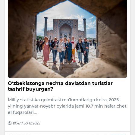
O‘zbekistonga nechta davlatdan turistlar
tashrif buyurgan?
Milliy statistika qo‘mitasi ma’lumotlariga ko‘ra, 2025-
yilning yanvar-noyabr oylarida jami 10,7 mln nafar chet
el fuqarolari…
10:47 / 30.12.2025