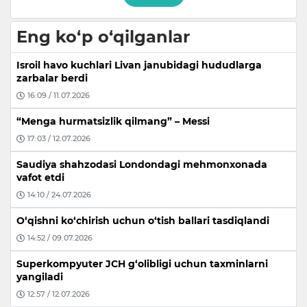
Eng ko‘p o‘qilganlar
Isroil havo kuchlari Livan janubidagi hududlarga
zarbalar berdi
16:09 / 11.07.2026
“Menga hurmatsizlik qilmang” – Messi
17:03 / 12.07.2026
Saudiya shahzodasi Londondagi mehmonxonada
vafot etdi
14:10 / 24.07.2026
O‘qishni ko‘chirish uchun o‘tish ballari tasdiqlandi
14:52 / 09.07.2026
Superkompyuter JCH g‘olibligi uchun taxminlarni
yangiladi
12:57 / 12.07.2026