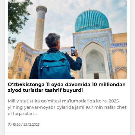
O‘zbekistonga 11 oyda davomida 10 milliondan
ziyod turistlar tashrif buyurdi
Milliy statistika qo‘mitasi ma’lumotlariga ko‘ra, 2025-
yilning yanvar-noyabr oylarida jami 10,7 mln nafar chet
el fuqarolari…
15:20 / 25.12.2025