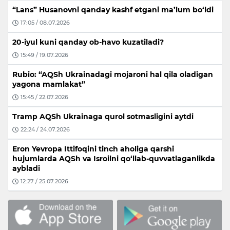
“Lans” Husanovni qanday kashf etgani ma’lum bo‘ldi
17:05 / 08.07.2026
20-iyul kuni qanday ob-havo kuzatiladi?
15:49 / 19.07.2026
Rubio: “AQSh Ukrainadagi mojaroni hal qila oladigan
yagona mamlakat”
15:45 / 22.07.2026
Tramp AQSh Ukrainaga qurol sotmasligini aytdi
22:24 / 24.07.2026
Eron Yevropa Ittifoqini tinch aholiga qarshi
hujumlarda AQSh va Isroilni qo‘llab-quvvatlaganlikda
aybladi
12:27 / 25.07.2026