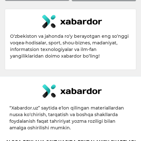
O‘zbekiston va jahonda ro‘y berayotgan eng so‘nggi
voqea-hodisalar, sport, shou-biznes, madaniyat,
informatsion texnologiyalar va ilm-fan
yangiliklaridan doimo xabardor bo‘ling!
“Xabardor.uz” saytida eʼlon qilingan materiallardan
nusxa ko‘chirish, tarqatish va boshqa shakllarda
foydalanish faqat tahririyat yozma roziligi bilan
amalga oshirilishi mumkin.