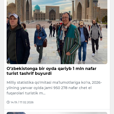
O‘zbekistonga bir oyda qariyb 1 mln nafar
turist tashrif buyurdi
Milliy statistika qo‘mitasi ma’lumotlariga ko‘ra, 2026-
yilning yanvar oyida jami 950 278 nafar chet el
fuqarolari turistik m…
14:19 / 17.02.2026