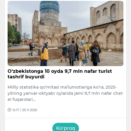
O‘zbekistonga 10 oyda 9,7 mln nafar turist
tashrif buyurdi
Milliy statistika qo‘mitasi ma’lumotlariga ko‘ra, 2025-
yilning yanvar-oktyabr oylarida jami 9,7 mln nafar chet
el fuqarolari…
12:17 / 25.11.2025
Ko‘proq