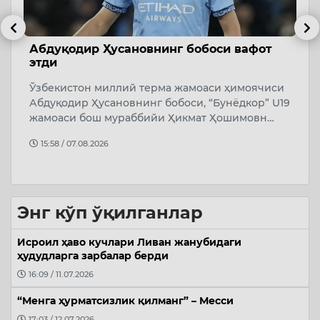
Беҳруз Каримов Швейсариянинг
Қ
“Лугано” клубига ўтди
о
и
Ўзбекистон миллий терма жамоаси ва “Сурхон”
Т
19
клуби ҳимоячиси Беҳруз Каримов фаолиятини
Ў
Швейсариянинг “Лугано” клубида давом э…
А
14:36 / 08.08.2026
Энг кўп ўқилганлар
Исроил ҳаво кучлари Ливан жанубидаги
ҳудудларга зарбалар берди
16:09 / 11.07.2026
“Менга ҳурматсизлик қилманг” – Месси
17:03 / 12.07.2026