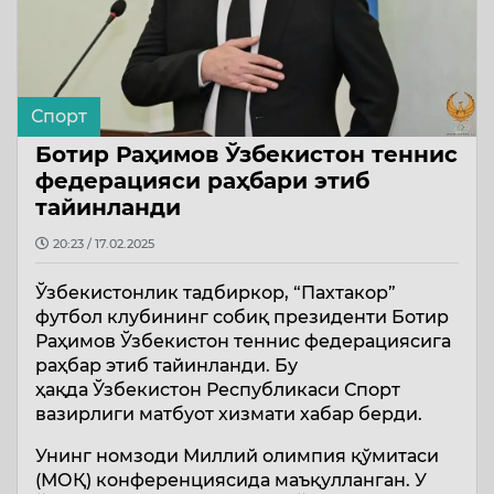
Спорт
Ботир Раҳимов Ўзбекистон теннис
федерацияси раҳбари этиб
тайинланди
20:23 / 17.02.2025
Ўзбекистонлик тадбиркор, “Пахтакор”
футбол клубининг собиқ президенти Ботир
Раҳимов Ўзбекистон теннис федерациясига
раҳбар этиб тайинланди. Бу
ҳақда Ўзбекистон Республикаси Спорт
вазирлиги матбуот хизмати хабар берди.
Унинг номзоди Миллий олимпия қўмитаси
(МОҚ) конференциясида маъқулланган. У