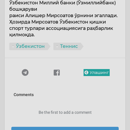
Ўзбекистон Миллий банки (Ўзмиллийбанк)
бошқаруви
раиси Алишер Мирсоатов ўрнини эгаллади.
Ҳозирда Мирсоатов Ўзбекистон қишки
спорт турлари ассоциациясига раҳбарлик
қилмоқда.
Ўзбекистон
Теннис
Улашинг