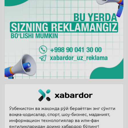
Ўзбекистон ва жаҳонда рўй бераётган энг сўнгги
воқеа-ҳодисалар, спорт, шоу-бизнес, маданият,
информацион технологиялар ва илм-фан
янгиликларидан доимо хабардор бўлинг!