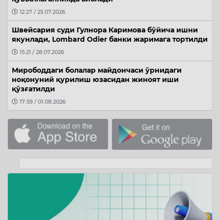
12:27 / 25.07.2026
Швейсария суди Гулнора Каримова бўйича ишни
якунлади, Lombard Odier банки жаримага тортилди
15:21 / 28.07.2026
Мирободдаги болалар майдончаси ўрнидаги
ноқонуний қурилиш юзасидан жиноят иши
қўзғатилди
17:59 / 01.08.2026