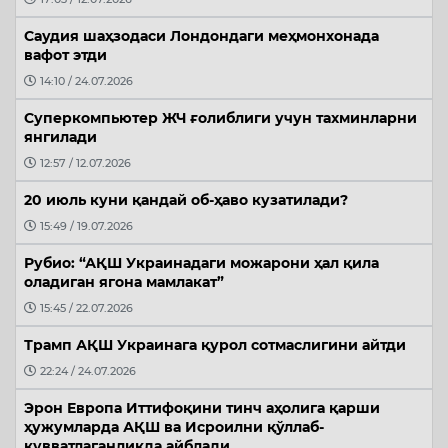
Саудия шаҳзодаси Лондондаги меҳмонхонада
вафот этди
14:10 / 24.07.2026
Суперкомпьютер ЖЧ ғолиблиги учун тахминларни
янгилади
12:57 / 12.07.2026
20 июль куни қандай об-ҳаво кузатилади?
15:49 / 19.07.2026
Рубио: “АҚШ Украинадаги можарони ҳал қила
оладиган ягона мамлакат”
15:45 / 22.07.2026
Трамп АҚШ Украинага қурол сотмаслигини айтди
22:24 / 24.07.2026
Эрон Европа Иттифоқини тинч аҳолига қарши
ҳужумларда АҚШ ва Исроилни қўллаб-
қувватлаганликда айблади