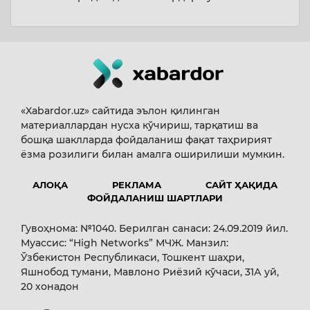
«Xabardor.uz» сайтида эълон қилинган
материаллардан нусха кўчириш, тарқатиш ва
бошқа шаклларда фойдаланиш фақат таҳририят
ёзма розилиги билан амалга оширилиши мумкин.
АЛОҚА
РЕКЛАМА
САЙТ ҲАҚИДА
ФОЙДАЛАНИШ ШАРТЛАРИ
Гувоҳнома: №1040. Берилган санаси: 24.09.2019 йил.
Муассис: “High Networks” МЧЖ. Манзил:
Ўзбекистон Республикаси, Тошкент шаҳри,
Яшнобод тумани, Мавлоно Риёзий кўчаси, 31А уй,
20 хонадон