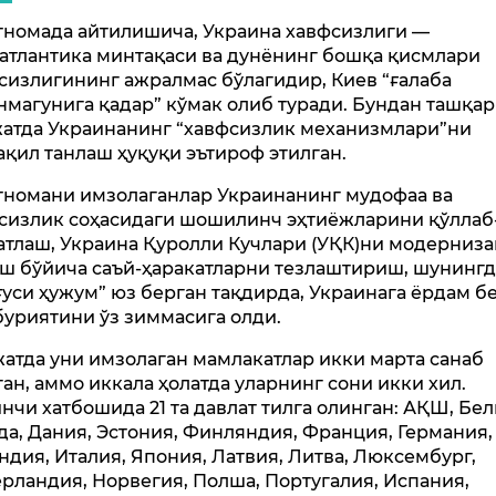
номада айтилишича, Украина хавфсизлиги —
атлантика минтақаси ва дунёнинг бошқа қисмлари
сизлигининг ажралмас бўлагидир, Киев “ғалаба
нмагунига қадар” кўмак олиб туради. Бундан ташқар
атда Украинанинг “хавфсизлик механизмлари”ни
ақил танлаш ҳуқуқи эътироф этилган.
номани имзолаганлар Украинанинг мудофаа ва
сизлик соҳасидаги шошилинч эҳтиёжларини қўллаб
атлаш, Украина Қуролли Кучлари (УҚК)ни модерниз
ш бўйича саъй-ҳаракатларни тезлаштириш, шунингд
ғуси ҳужум” юз берган тақдирда, Украинага ёрдам 
уриятини ўз зиммасига олди.
атда уни имзолаган мамлакатлар икки марта санаб
ган, аммо иккала ҳолатда уларнинг сони икки хил.
нчи хатбошида 21 та давлат тилга олинган: АҚШ, Бел
да, Дания, Эстония, Финляндия, Франция, Германия,
ндия, Италия, Япония, Латвия, Литва, Люксембург,
рландия, Норвегия, Полша, Португалия, Испания,