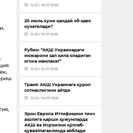
14:52 / 09.07.2026
20 июль куни қандай об-ҳаво
кузатилади?
и,
15:49 / 19.07.2026
Рубио: “АҚШ Украинадаги
можарони ҳал қила оладиган
-
ягона мамлакат”
ация
15:45 / 22.07.2026
ек,
бериш
Трамп АҚШ Украинага қурол
сотмаслигини айтди
22:24 / 24.07.2026
гия,
Эрон Европа Иттифоқини тинч
аҳолига қарши ҳужумларда
АҚШ ва Исроилни қўллаб-
қувватлаганликда айблади