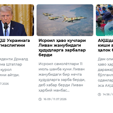
ҚШ Украинага
Исроил ҳаво кучлари
АҚШда
тмаслигини
Ливан жанубидаги
киши 
ҳудудларга зарбалар
ҳалок 
берди
иденти Доналд
Дам ол
Исроил самолётлари 11
ма Штатлар
ҳаво ҳа
июль шанба куни Ливан
 қурол
даража
жанубидаги бир нечта
ини айтди.
бўлганл
ҳудудларга зарба берди,
одамлар
07.2026
деб хабар берди Ливан
эса АҚ
ҳарбий манбас…
14:56 /
16:09 / 11.07.2026