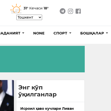
31°
Кечаси
18°
АДАНИЯТ
NONE
СПОРТ
БОШҚАЛАР
Энг кўп
ўқилганлар
Исроил ҳаво кучлари Ливан