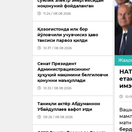
сўмлик электр энергиясидан
ноқонуний фойдаланган
11:24 / 08.08.2026
Қозоғистонда илк бор
йўловчили учувчисиз ҳаво
таксиси парвоз қилди
10:37 / 08.08.2026
Жаҳо
Сенат Президент
Администрациясининг
НАТ
ҳуқуқий мақомини белгиловчи
ета
қонунни маъқуллади
имз
10:33 / 08.08.2026
10:0
Таниқли актёр Абдуманнон
Убайдуллаев вафот этди
Ваши
мамл
09:26 / 08.08.2026
матн
бер