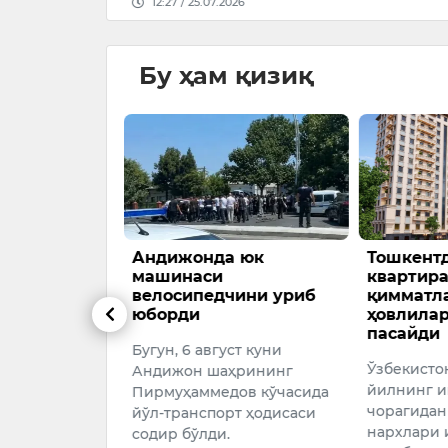
12:27 / 25.07.2026
Бу ҳам қизиқ
саубаева
Андижонда юк
Тошкент
даги
машинаси
квартир
н шахмат
велосипедчини уриб
қимматл
сида
юборди
ҳовлилар
ади
пасайди
Бугун, 6 август куни
инг етакчи
Ўзбекисто
Андижон шаҳрининг
идан бири
йилнинг и
Пирмуҳаммедов кўчасида
убаева 46-
чорагидан
йўл-транспорт ҳодисаси
шахмат
нархлари 
содир бўлди.