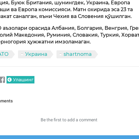
ия, Буюк Британия, шунингдек, Украина, Европа
аши ва Европа комиссияси. Матн охирида эса 23 та
акат саналган, яъни Чехия ва Словения қўшилган.
 аъзолари орасида Албания, Болгария, Венгрия, Гре
лий Македония, Руминия, Словакия, Туркия, Хорва
ерногория ҳужжатни имзоламаган.
АТО
Украина
shartnoma
Улашинг