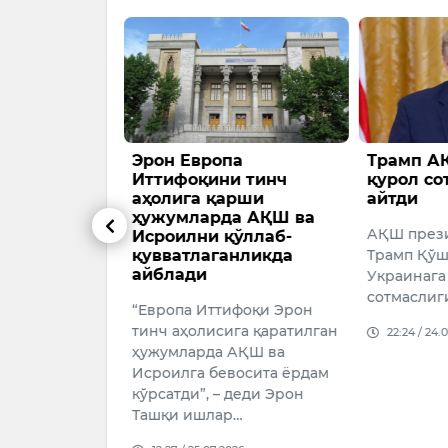
ёҳлар
Эрон Европа
Трамп А
улаб тушди
Иттифоқини тинч
қурол со
аҳолига қарши
айтди
нинг барчаси
ҳужумларда АҚШ ва
АҚШ през
Исроилни қўллаб-
қувватлаганликда
Трамп Қўш
026
айблади
Украинага
сотмаслиг
“Европа Иттифоқи Эрон
тинч аҳолисига қаратилган
22:24 / 24.
ҳужумларда АҚШ ва
Исроилга бевосита ёрдам
кўрсатди”, – деди Эрон
Ташқи ишлар…