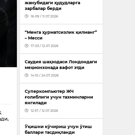
жанубидаги ҳудудларга
зарбалар берди
16:09 / 11.07.2026
“Менга ҳурматсизлик қилманг”
– Месси
17:03 / 12.07.2026
Саудия шаҳзодаси Лондондаги
меҳмонхонада вафот этди
14:10 / 24.07.2026
Суперкомпьютер ЖЧ
ғолиблиги учун тахминларни
янгилади
12:57 / 12.07.2026
қ
ади,
Ўқишни кўчириш учун ўтиш
баллари тасдиқланди