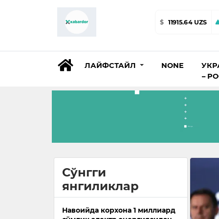
$
11915.64 UZS
ЛАЙФСТАЙЛ
NONE
УКР
– Р
Сўнгги
янгиликлар
Навоийда корхона 1 миллиард