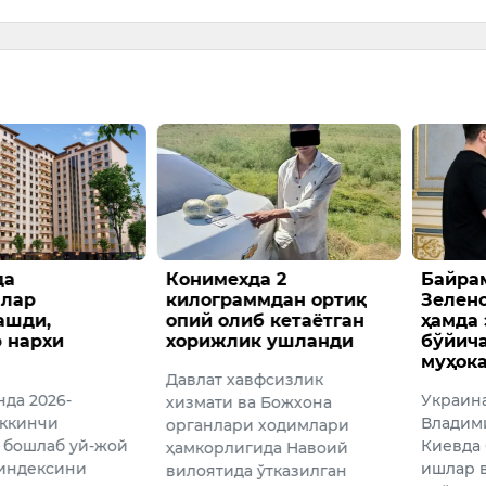
да
Конимехда 2
Байра
алар
килограммдан ортиқ
Зелен
ашди,
опий олиб кетаётган
ҳамда 
 нархи
хорижлик ушланди
бўйич
муҳок
Давлат хавфсизлик
нда 2026-
Украин
хизмати ва Божхона
ккинчи
Владим
органлари ходимлари
 бошлаб уй-жой
Киевда
ҳамкорлигида Навоий
индексини
ишлар 
вилоятида ўтказилган