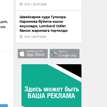
12:27 / 25.07.2026
Швейсария суди Гулнора
ция,
Каримова бўйича ишни
якунлади, Lombard Odier
тия
банки жаримага тортилди
15:21 / 28.07.2026