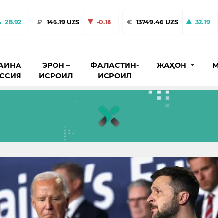
28.92
₽
146.19 UZS
-0.18
€
13749.46 UZS
32.19
АИНА
ЭРОН –
ФАЛАСТИН-
ЖАҲОН
М
ОССИЯ
ИСРОИЛ
ИСРОИЛ