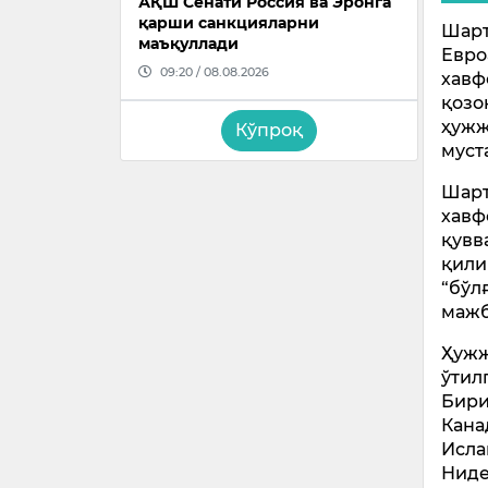
АҚШ Сенати Россия ва Эронга
қарши санкцияларни
Шарт
маъқуллади
Евро
09:20 / 08.08.2026
хавф
қозо
ҳужж
Кўпроқ
муст
Шарт
хавф
қувв
қили
“бўл
мажб
Ҳужж
ўтил
Бири
Кана
Исла
Ниде