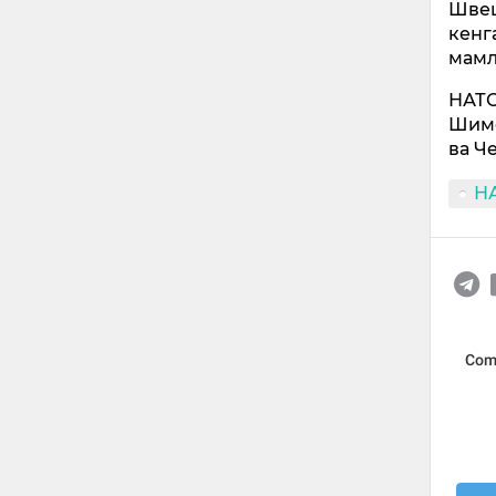
Швец
кенг
мамл
НАТО
Шимо
ва Ч
Н