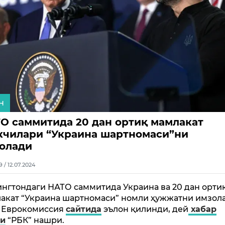
н
О саммитида 20 дан ортиқ мамлакат
кчилари “Украина шартномаси”ни
олади
9 / 12.07.2024
нгтондаги НАТО саммитида Украина ва 20 дан орти
акат “Украина шартномаси” номли ҳужжатни имзол
 Еврокомиссия
сайтида
эълон қилинди, дей
хабар
ди
“РБК” нашри.