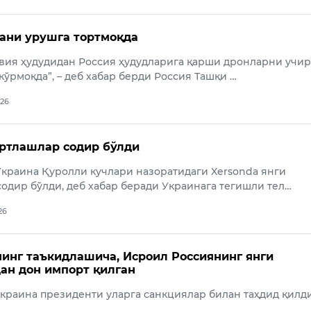
ани урушга тортмоқда
твия ҳудудидан Россия ҳудудларига қарши дронларни учи
кўрмоқда”, – деб хабар берди Россия Ташқи …
026
ртлашлар содир бўлди
краина Қуролли кучлари назоратидаги Xersonda янги
одир бўлди, деб хабар беради Украинага тегишли тел…
26
инг таъкидлашича, Исроил Россиянинг янги
ан дон импорт қилган
краина президенти уларга санкциялар билан таҳдид қилди