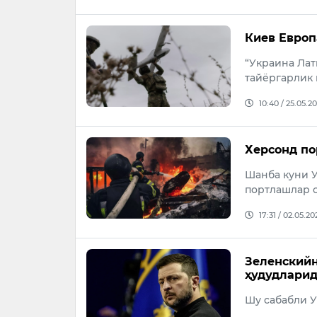
Киев Европ
“Украина Ла
тайёргарлик 
10:40 / 25.05.2
Херсонд по
Шанба куни У
портлашлар с
17:31 / 02.05.20
Зеленскийн
ҳудудларид
Шу сабабли У