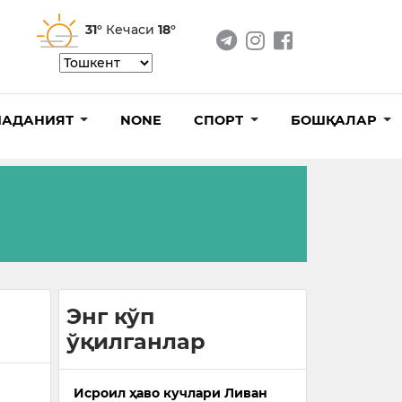
31°
Кечаси
18°
АДАНИЯТ
NONE
СПОРТ
БОШҚАЛАР
Энг кўп
ўқилганлар
а
Исроил ҳаво кучлари Ливан