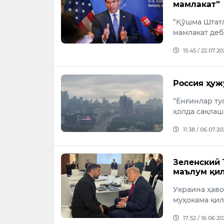
мамлакат”
“Қўшма Штатл
мамлакат деб
15:45 / 22.07.2
Россия ҳуж
“Ёнғинлар ту
ҳолда сақлаш
11:38 / 06.07.2
Зеленский 
маълум қи
Украина ҳав
муҳокама қил
17:52 / 16.06.2