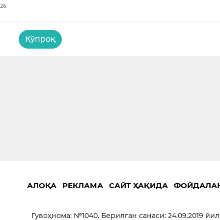
026
Кўпроқ
АЛОҚА
РЕКЛАМА
САЙТ ҲАҚИДА
ФОЙДАЛА
Гувоҳнома: №1040. Берилган санаси: 24.09.2019 йил