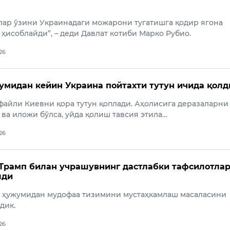
ар ўзини Украинадаги можарони тугатишга қодир ягона
 ҳисоблайди”, – деди Давлат котиби Марко Рубио.
026
умидан кейин Украина пойтахти тутун ичида қолд
файли Киевни қора тутун қоплади. Аҳолисига деразаларни
 ва иложи бўлса, уйда қолиш тавсия этила…
026
Трамп билан учрашувнинг дастлабки тафсилотла
лди
о ҳужумидан мудофаа тизимини мустаҳкамлаш масаласини
дик.
026