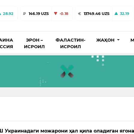
28.92
₽
146.19 UZS
-0.18
€
13749.46 UZS
32.19
АИНА
ЭРОН –
ФАЛАСТИН-
ЖАҲОН
М
ОССИЯ
ИСРОИЛ
ИСРОИЛ
Ш Украинадаги можарони ҳал қила оладиган ягон