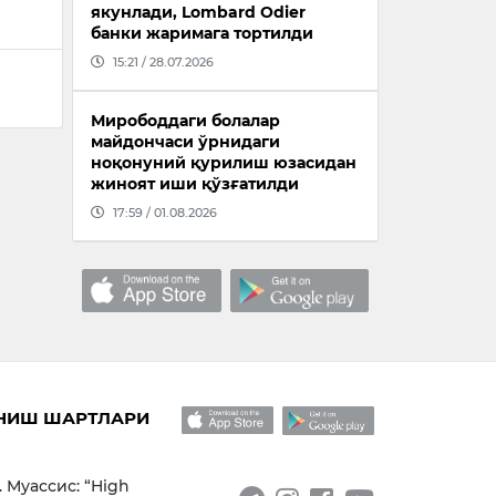
якунлади, Lombard Odier
банки жаримага тортилди
15:21 / 28.07.2026
Мирободдаги болалар
майдончаси ўрнидаги
ноқонуний қурилиш юзасидан
жиноят иши қўзғатилди
17:59 / 01.08.2026
НИШ ШАРТЛАРИ
. Муассис: “High