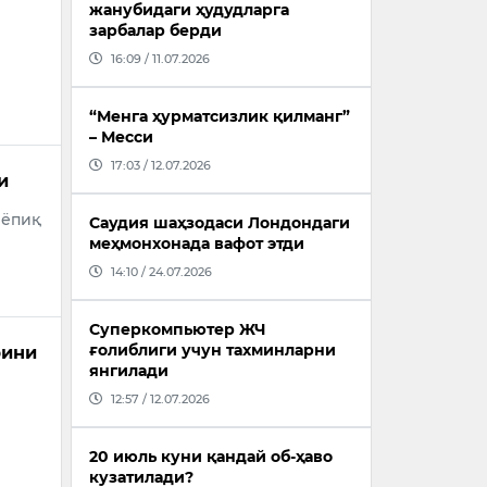
жанубидаги ҳудудларга
зарбалар берди
16:09 / 11.07.2026
“Менга ҳурматсизлик қилманг”
– Месси
17:03 / 12.07.2026
и
 ёпиқ
Саудия шаҳзодаси Лондондаги
меҳмонхонада вафот этди
14:10 / 24.07.2026
Суперкомпьютер ЖЧ
ғолиблиги учун тахминларни
рини
янгилади
12:57 / 12.07.2026
20 июль куни қандай об-ҳаво
кузатилади?