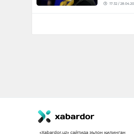
17:32 / 28.04.2
«Xabardor.uz» сайтида эълон қилинган