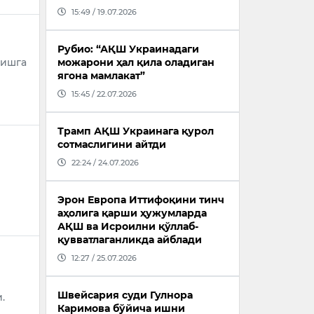
15:49 / 19.07.2026
Рубио: “АҚШ Украинадаги
ришга
можарони ҳал қила оладиган
ягона мамлакат”
15:45 / 22.07.2026
Трамп АҚШ Украинага қурол
сотмаслигини айтди
22:24 / 24.07.2026
Эрон Европа Иттифоқини тинч
аҳолига қарши ҳужумларда
АҚШ ва Исроилни қўллаб-
қувватлаганликда айблади
12:27 / 25.07.2026
Швейсария суди Гулнора
.
Каримова бўйича ишни