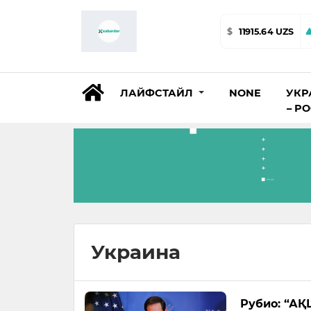
$
11915.64 UZS
ЛАЙФСТАЙЛ
NONE
УКР
– Р
Украина
Рубио: “АҚ