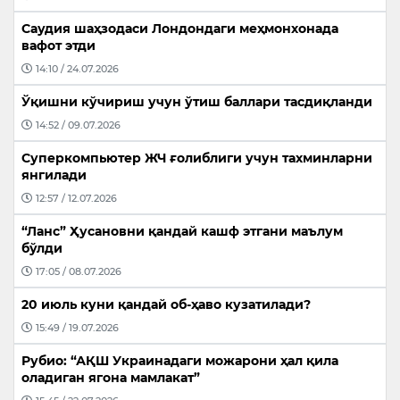
Саудия шаҳзодаси Лондондаги меҳмонхонада
вафот этди
14:10 / 24.07.2026
Ўқишни кўчириш учун ўтиш баллари тасдиқланди
14:52 / 09.07.2026
Суперкомпьютер ЖЧ ғолиблиги учун тахминларни
янгилади
12:57 / 12.07.2026
“Ланс” Ҳусановни қандай кашф этгани маълум
бўлди
17:05 / 08.07.2026
20 июль куни қандай об-ҳаво кузатилади?
15:49 / 19.07.2026
Рубио: “АҚШ Украинадаги можарони ҳал қила
оладиган ягона мамлакат”