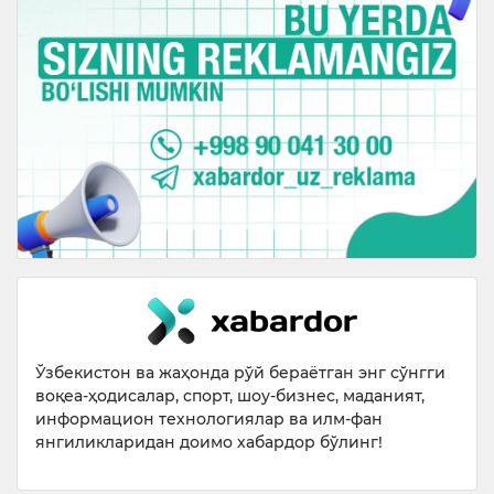
Ўзбекистон ва жаҳонда рўй бераётган энг сўнгги
воқеа-ҳодисалар, спорт, шоу-бизнес, маданият,
информацион технологиялар ва илм-фан
янгиликларидан доимо хабардор бўлинг!