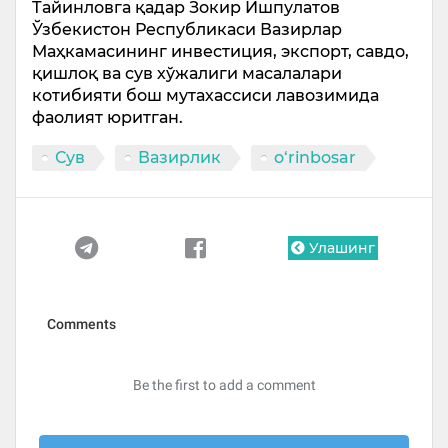
Тайинловга қадар Зокир Ишпулатов
Ўзбекистон Республикаси Вазирлар
Маҳкамасининг инвестиция, экспорт, савдо,
қишлоқ ва сув хўжалиги масалалари
котибияти бош мутахассиси лавозимида
фаолият юритган.
Сув
Вазирлик
o‘rinbosar
Улашинг