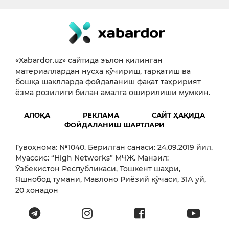
«Xabardor.uz» сайтида эълон қилинган
материаллардан нусха кўчириш, тарқатиш ва
бошқа шаклларда фойдаланиш фақат таҳририят
ёзма розилиги билан амалга оширилиши мумкин.
АЛОҚА
РЕКЛАМА
САЙТ ҲАҚИДА
ФОЙДАЛАНИШ ШАРТЛАРИ
Гувоҳнома: №1040. Берилган санаси: 24.09.2019 йил.
Муассис: “High Networks” МЧЖ. Манзил:
Ўзбекистон Республикаси, Тошкент шаҳри,
Яшнобод тумани, Мавлоно Риёзий кўчаси, 31А уй,
20 хонадон