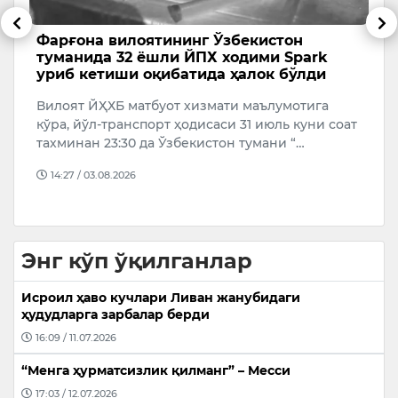
SpaceX ракетаси бўлаги бугун Ойга
5
урилиши кутилмоқда
Т
2025 йил январь ойида Firefly Aerospace
в
компаниясининг Ой миссиясини учирган
к
ат
SpaceX Falcon 9 ракетасининг иккинчи босқичи
бу…
09:17 / 05.08.2026
Энг кўп ўқилганлар
Исроил ҳаво кучлари Ливан жанубидаги
ҳудудларга зарбалар берди
16:09 / 11.07.2026
“Менга ҳурматсизлик қилманг” – Месси
17:03 / 12.07.2026