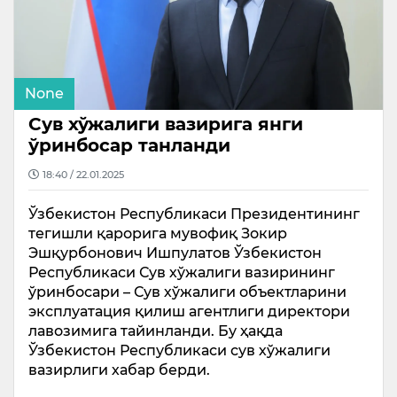
None
Сув хўжалиги вазирига янги
ўринбосар танланди
18:40 / 22.01.2025
Ўзбекистон Республикаси Президентининг
тегишли қарорига мувофиқ Зокир
Эшқурбонович Ишпулатов Ўзбекистон
Республикаси Сув хўжалиги вазирининг
ўринбосари – Сув хўжалиги объектларини
эксплуатация қилиш агентлиги директори
лавозимига тайинланди. Бу ҳақда
Ўзбекистон Республикаси сув хўжалиги
вазирлиги хабар берди.