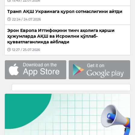
15:45 / 22.07.2026
Трамп АҚШ Украинага қурол сотмаслигини айтди
22:24 / 24.07.2026
Эрон Европа Иттифоқини тинч аҳолига қарши
ҳужумларда АҚШ ва Исроилни қўллаб-
қувватлаганликда айблади
12:27 / 25.07.2026