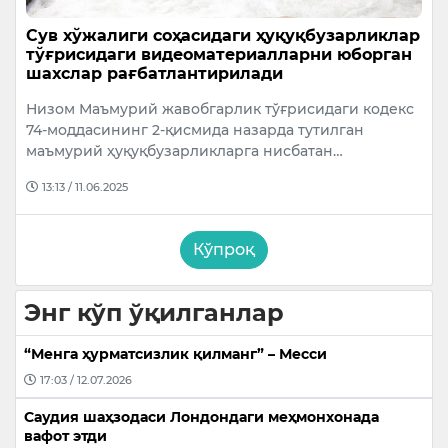
Сув хўжалиги соҳасидаги ҳуқуқбузарликлар
тўғрисидаги видеоматериалларни юборган
шахслар рағбатлантирилади
Низом Маъмурий жавобгарлик тўғрисидаги кодекс
74-моддасининг 2-қисмида назарда тутилган
маъмурий ҳуқуқбузарликларга нисбатан…
13:13 / 11.06.2025
Кўпроқ
Энг кўп ўқилганлар
“Менга ҳурматсизлик қилманг” – Месси
17:03 / 12.07.2026
Саудия шаҳзодаси Лондондаги меҳмонхонада
вафот этди