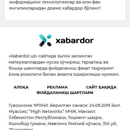
информацион технологиялар ва илм-фан
янгиликларидан доимо хабардор бўлинг!
«Xabardor.uz» сайтида эълон қилинган
материаллардан нусха кўчириш, тарқатиш ва
бошқа шаклларда фойдаланиш фақат таҳририят
ёзма розилиги билан амалга оширилиши мумкин.
АЛОҚА
РЕКЛАМА
САЙТ ҲАҚИДА
ФОЙДАЛАНИШ ШАРТЛАРИ
Гувоҳнома: №1040. Берилган санаси: 24.09.2019 йил.
Муассис: “High Networks” МЧЖ. Манзил:
Ўзбекистон Республикаси, Тошкент шаҳри,
Яшнобод тумани, Мавлоно Риёзий кўчаси, 31А уй,
20 хонадон