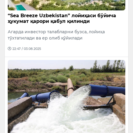
“Sea Breeze Uzbekistan” лойиҳаси бўйича
ҳукумат қарори қабул қилинди
Агарда инвестор талабларни бузса, лойиҳа
тўхтатилади ва ер олиб қўйилади
22:47 / 03.08.2025