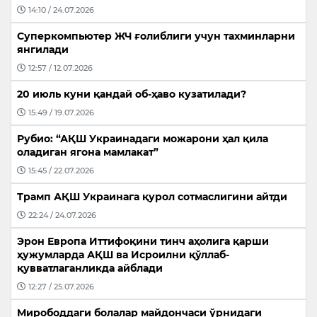
14:10 / 24.07.2026
Суперкомпьютер ЖЧ ғолиблиги учун тахминларни
янгилади
12:57 / 12.07.2026
20 июль куни қандай об-ҳаво кузатилади?
15:49 / 19.07.2026
Рубио: “АҚШ Украинадаги можарони ҳал қила
оладиган ягона мамлакат”
15:45 / 22.07.2026
Трамп АҚШ Украинага қурол сотмаслигини айтди
22:24 / 24.07.2026
Эрон Европа Иттифоқини тинч аҳолига қарши
ҳужумларда АҚШ ва Исроилни қўллаб-
қувватлаганликда айблади
12:27 / 25.07.2026
Мирободдаги болалар майдончаси ўрнидаги