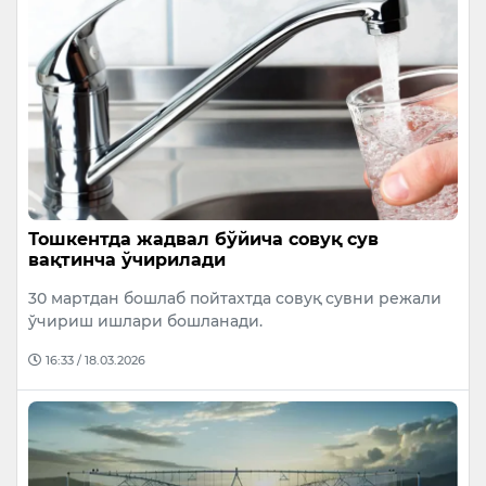
Тошкентда жадвал бўйича совуқ сув
вақтинча ўчирилади
30 мартдан бошлаб пойтахтда совуқ сувни режали
ўчириш ишлари бошланади.
16:33 / 18.03.2026