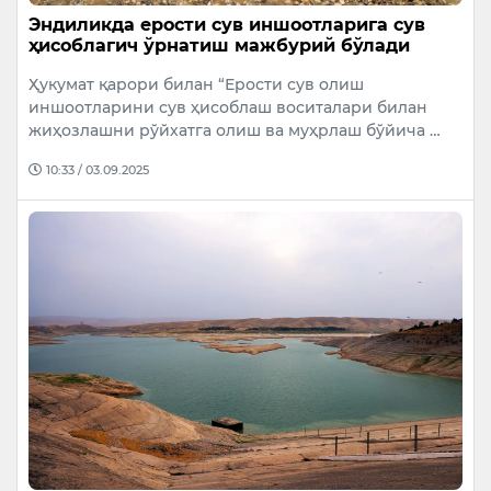
Эндиликда ерости сув иншоотларига сув
ҳисоблагич ўрнатиш мажбурий бўлади
Ҳукумат қарори билан “Ерости сув олиш
иншоотларини сув ҳисоблаш воситалари билан
жиҳозлашни рўйхатга олиш ва муҳрлаш бўйича …
10:33 / 03.09.2025