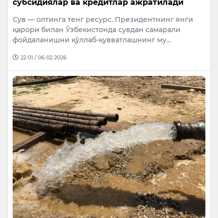
субсидиялар ва кредитлар ажратилади
Сув — олтинга тенг ресурс. Президентнинг янги
қарори билан Ўзбекистонда сувдан самарали
фойдаланишни қўллаб-қувватлашнинг му…
22:01 / 06.02.2026