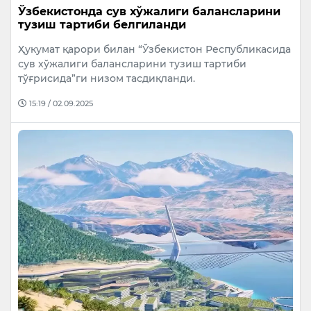
Ўзбекистонда сув хўжалиги балансларини
тузиш тартиби белгиланди
Ҳукумат қарори билан “Ўзбекистон Республикасида
сув хўжалиги балансларини тузиш тартиби
тўғрисида”ги низом тасдиқланди.
15:19 / 02.09.2025