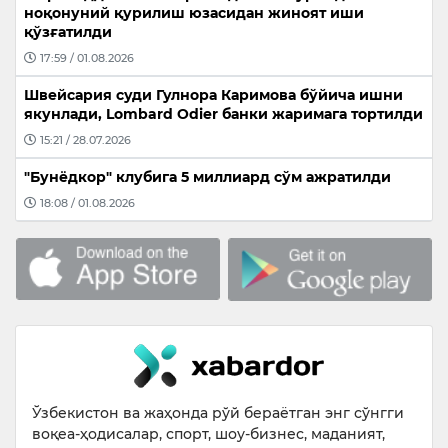
ноқонуний қурилиш юзасидан жиноят иши
қўзғатилди
17:59 / 01.08.2026
Швейсария суди Гулнора Каримова бўйича ишни
якунлади, Lombard Odier банки жаримага тортилди
15:21 / 28.07.2026
"Бунёдкор" клубига 5 миллиард сўм ажратилди
18:08 / 01.08.2026
Ўзбекистон ва жаҳонда рўй бераётган энг сўнгги
воқеа-ҳодисалар, спорт, шоу-бизнес, маданият,