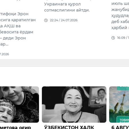
июль шанба куни Ливан
 қурол
даража
жанубидаги бир нечта
ини айтди.
бўлганл
ҳудудларга зарба берди,
одамлар
07.2026
деб хабар берди Ливан
эса АҚ
ҳарбий манбас…
14:56 /
16:09 / 11.07.2026
СТОН ХАЛҚ
6 АВГУСТГА ОБ-ҲАВО
Мемор