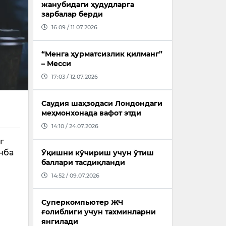
жанубидаги ҳудудларга
зарбалар берди
16:09 / 11.07.2026
“Менга ҳурматсизлик қилманг”
– Месси
17:03 / 12.07.2026
Саудия шаҳзодаси Лондондаги
меҳмонхонада вафот этди
14:10 / 24.07.2026
г
нба
Ўқишни кўчириш учун ўтиш
баллари тасдиқланди
14:52 / 09.07.2026
Суперкомпьютер ЖЧ
ғолиблиги учун тахминларни
янгилади