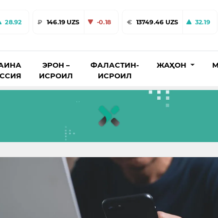
28.92
₽
146.19 UZS
-0.18
€
13749.46 UZS
32.19
АИНА
ЭРОН –
ФАЛАСТИН-
ЖАҲОН
М
ОССИЯ
ИСРОИЛ
ИСРОИЛ