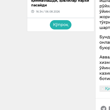
ишла
қимматлашди, ҳовлилар нархи
пасайди
рўйх
ўйин
16:34 / 06.08.2026
жори
тўғр
Кўпроқ
шарт
Бунд
онла
буюр
Авва
хизм
ўйин
кази
боти
Қ