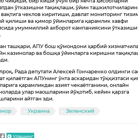
б чиқиши, бир киши учун бир нечта ҳисобларни
атдан ўтказишни тақиқлаши, ўйин ташкилотчиларин
 вақтига чеклов киритиши, давлат мониторинг тиз
й қилиши ва қимор ўйинларига қарамлик хавфи
исида умуммиллий ахборот кампаниясини ўтказиши
.
ан ташқари, АПУ бош қўмондони ҳарбий хизматчил
йн казинолар ва бошқа ўйинларга киришни тақиқл
ди.
лроқ, Рада депутати Алексей Гончаренко олдинги с
ат қилаётган АПУнинг ўнта аскаридан тўққизтаси қ
ларига қарамликдан азият чекаётганини, онлайн
ноларда улар маошларини йўқотиб, кейин қарзга
шларини айтган эди.
имор
Украина
Зеленский
Улашинг