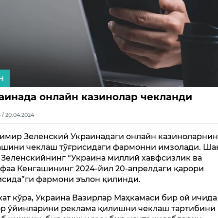
н
аинада онлайн казинолар чекланди
3 / 20.04.2024
имир Зеленский Украинадаги онлайн казиноларнин
шини чеклаш тўғрисидаги фармонни имзолади. Ша
 Зеленскийнинг “Украина миллий хавфсизлик ва
фаа Кенгашининг 2024-йил 20-апрелдаги қарори
исида”ги фармони эълон қилинди.
ат кўра, Украина Вазирлар Маҳкамаси бир ой ичида
р ўйинларини реклама қилишни чеклаш тартибини