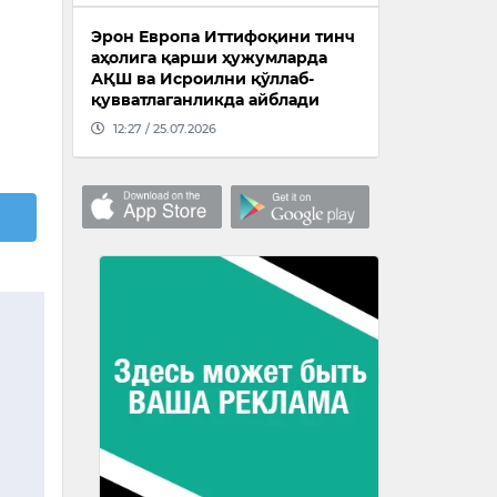
Эрон Европа Иттифоқини тинч
аҳолига қарши ҳужумларда
АҚШ ва Исроилни қўллаб-
қувватлаганликда айблади
12:27 / 25.07.2026