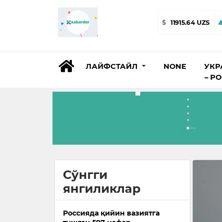
$
11915.64 UZS
ЛАЙФСТАЙЛ
NONE
УКР
– Р
Сўнгги
янгиликлар
Россияда қийин вазиятга