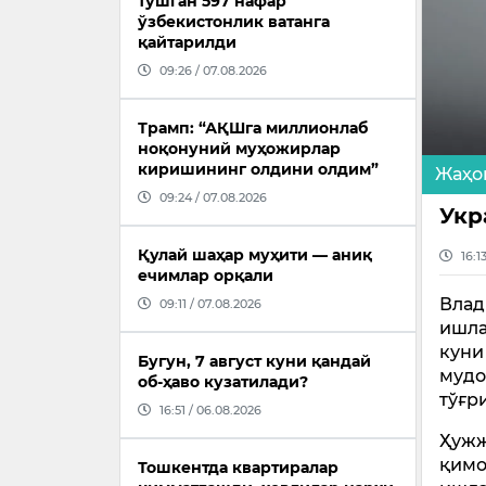
тушган 597 нафар
ўзбекистонлик ватанга
қайтарилди
09:26 / 07.08.2026
Трамп: “АҚШга миллионлаб
ноқонуний муҳожирлар
киришининг олдини олдим”
Жаҳо
09:24 / 07.08.2026
Укр
Қулай шаҳар муҳити — аниқ
16:1
ечимлар орқали
Влад
09:11 / 07.08.2026
ишла
куни
Бугун, 7 август куни қандай
мудо
об-ҳаво кузатилади?
тўғр
16:51 / 06.08.2026
Ҳужж
қимо
Тошкентда квартиралар