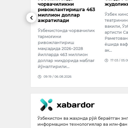
кни
жудоликка учради
ШОИРИ 
иришга 463
САЛИМО
Ўзбек киноси ва
оллар
Ўзбек адаб
и
театрининг таниқли
маданияти
вакили, Ўзбекистон халқ
а чорвачилик
учради. З
артисти Саида
шеърияти
Раметованинг онаси 90
риш
таниқли н
ёшида вафот этди. Бу ҳақда
26–2028
бири, сер
ак…
3 миллион
09:55 / 05.
орида маблағ
17:03 / 05.08.2026
…
026
Ўзбекистон ва жаҳонда рўй бераётган энг 
информацион технологиялар ва илм-фан 