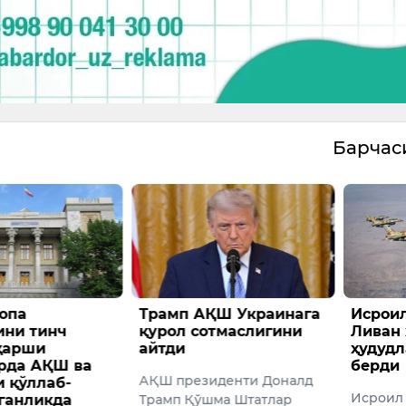
Барча
ҚШ Украинага
Исроил ҳаво кучлари
АҚШда
тмаслигини
Ливан жанубидаги
киши 
ҳудудларга зарбалар
ҳалок 
берди
иденти Доналд
Дам ол
Исроил самолётлари 11
ма Штатлар
ҳаво ҳа