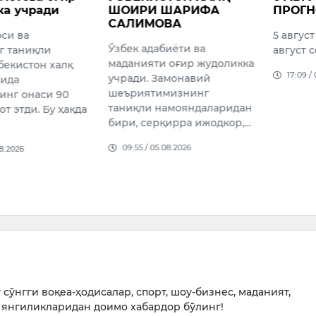
ШАРИФА
ПРОГНОЗИ
ҳудуд
ВА
ривож
5 август соат 20 дан 6
очиқ ж
иёти ва
август соат 20 гача
айлан
 оғир жудоликка
ишлар
17:09 / 05.08.2026
амонавий
Июль о
мизнинг
Админи
амояндаларидан
Саида 
қирра ижодкор,…
пойтахт
боғлари
08.2026
кечирга
09:09 /
сўнгги воқеа-ҳодисалар, спорт, шоу-бизнес, маданият,
янгиликларидан доимо хабардор бўлинг!