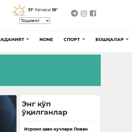
31°
Кечаси
18°
АДАНИЯТ
NONE
СПОРТ
БОШҚАЛАР
Энг кўп
ўқилганлар
Исроил ҳаво кучлари Ливан