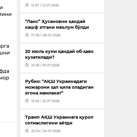
12:57 / 12.07.2026
и
имини
“Ланс” Ҳусановни қандай
кашф этгани маълум бўлди
17:05 / 08.07.2026
арга
20 июль куни қандай об-ҳаво
ашни
кузатилади?
15:49 / 19.07.2026
афда
имор
Рубио: “АҚШ Украинадаги
можарони ҳал қила оладиган
ягона мамлакат”
15:45 / 22.07.2026
Трамп АҚШ Украинага қурол
сотмаслигини айтди
22:24 / 24.07.2026