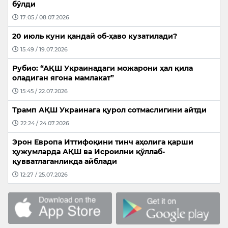
бўлди
17:05 / 08.07.2026
20 июль куни қандай об-ҳаво кузатилади?
15:49 / 19.07.2026
Рубио: “АҚШ Украинадаги можарони ҳал қила
оладиган ягона мамлакат”
15:45 / 22.07.2026
Трамп АҚШ Украинага қурол сотмаслигини айтди
22:24 / 24.07.2026
Эрон Европа Иттифоқини тинч аҳолига қарши
ҳужумларда АҚШ ва Исроилни қўллаб-
қувватлаганликда айблади
12:27 / 25.07.2026