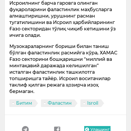
Исроилнинг барча гаровга олинган
фуқароларини фаластинлик маҳбусларга
алмаштиришни, урушнинг расман
тугатилишини ва Исроил ҳарбийларининг
Ғазо секторидан тўлиқ чиқиб кетишини ўз
ичига олади.
Музокараларнинг бориши билан таниш
бўлган фаластинлик расмийга кўра, ХАМАС
Ғазо секторини бошқаришни “миллий ва
минтақавий даражада келишилган”
исталган фаластинлик ташкилотга
топширишга тайёр. Исроил воситачилар
таклиф қилган режага ҳозирча изоҳ
бермаган.
Битим
Фаластин
Isroil
Улашинг