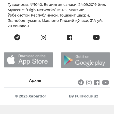
Гувоҳнома: №1040. Берилган санаси: 24.09.2019 йил.
Муассис: “High Networks” МЧЖ. Манзил:
Ўзбекистон Республикаси, Тошкент шаҳри,
Яшнобод тумани, Мавлоно Риёзий кўчаси, 31А уй,
20 хонадон
Архив
© 2023 Xabardor
By FullFocus.uz