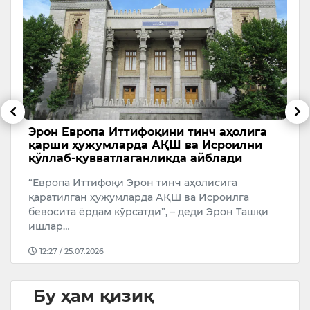
и
Эрон Европа Иттифоқини тинч аҳолига
Т
қарши ҳужумларда АҚШ ва Исроилни
с
қўллаб-қувватлаганликда айблади
А
“Европа Иттифоқи Эрон тинч аҳолисига
У
қаратилган ҳужумларда АҚШ ва Исроилга
бевосита ёрдам кўрсатди”, – деди Эрон Ташқи
ишлар…
12:27 / 25.07.2026
Бу ҳам қизиқ