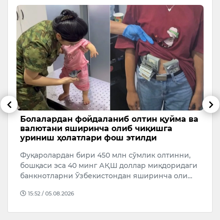
Болалардан фойдаланиб олтин қуйма ва
Б
валютани яширинча олиб чиқишга
Б
уриниш ҳолатлари фош этилди
и
Фуқаролардан бири 450 млн сўмлик олтинни,
Қ
и
бошқаси эса 40 минг АҚШ доллар миқдоридаги
Б
банкнотларни Ўзбекистондан яширинча оли…
о
15:52 / 05.08.2026