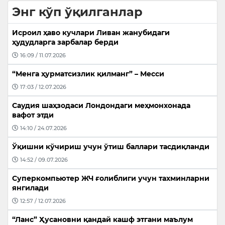
Энг кўп ўқилганлар
Исроил ҳаво кучлари Ливан жанубидаги
ҳудудларга зарбалар берди
16:09 / 11.07.2026
“Менга ҳурматсизлик қилманг” – Месси
17:03 / 12.07.2026
Саудия шаҳзодаси Лондондаги меҳмонхонада
вафот этди
14:10 / 24.07.2026
Ўқишни кўчириш учун ўтиш баллари тасдиқланди
14:52 / 09.07.2026
Суперкомпьютер ЖЧ ғолиблиги учун тахминларни
янгилади
12:57 / 12.07.2026
“Ланс” Ҳусановни қандай кашф этгани маълум