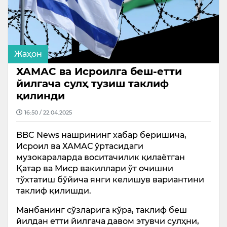
Жаҳон
ХАМАС ва Исроилга беш-етти
йилгача сулҳ тузиш таклиф
қилинди
16:50 / 22.04.2025
BBC News нашрининг хабар беришича,
Исроил ва ХАМАС ўртасидаги
музокараларда воситачилик қилаётган
Қатар ва Миср вакиллари ўт очишни
тўхтатиш бўйича янги келишув вариантини
таклиф қилишди.
Манбанинг сўзларига кўра, таклиф беш
йилдан етти йилгача давом этувчи сулҳни,