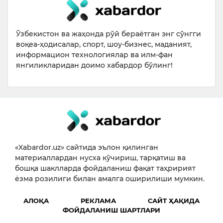
Ўзбекистон ва жаҳонда рўй бераётган энг сўнгги
воқеа-ҳодисалар, спорт, шоу-бизнес, маданият,
информацион технологиялар ва илм-фан
янгиликларидан доимо хабардор бўлинг!
«Xabardor.uz» сайтида эълон қилинган
материаллардан нусха кўчириш, тарқатиш ва
бошқа шаклларда фойдаланиш фақат таҳририят
ёзма розилиги билан амалга оширилиши мумкин.
АЛОҚА
РЕКЛАМА
САЙТ ҲАҚИДА
ФОЙДАЛАНИШ ШАРТЛАРИ