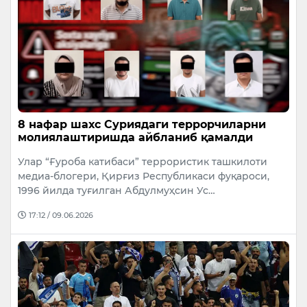
8 нафар шахс Суриядаги террорчиларни
молиялаштиришда айбланиб қамалди
Улар “Ғуроба катибаси” террористик ташкилоти
медиа-блогери, Қирғиз Республикаси фуқароси,
1996 йилда туғилган Абдулмуҳсин Ус…
17:12 / 09.06.2026