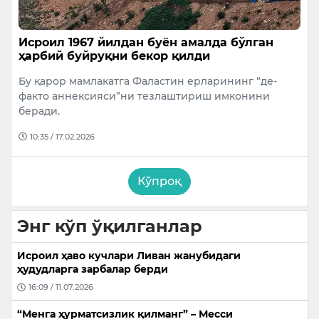
Исроил 1967 йилдан буён амалда бўлган
ҳарбий буйруқни бекор қилди
Бу қарор мамлакатга Фаластин ерларининг “де-
факто аннексияси”ни тезлаштириш имконини
беради.
10:35 / 17.02.2026
Кўпроқ
Энг кўп ўқилганлар
Исроил ҳаво кучлари Ливан жанубидаги
ҳудудларга зарбалар берди
16:09 / 11.07.2026
“Менга ҳурматсизлик қилманг” – Месси