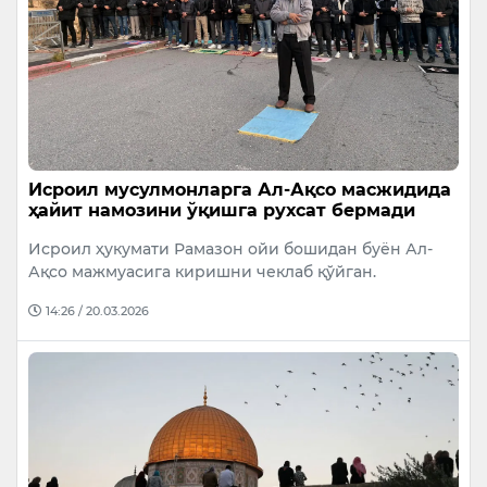
Исроил мусулмонларга Ал-Ақсо масжидида
ҳайит намозини ўқишга рухсат бермади
Исроил ҳукумати Рамазон ойи бошидан буён Ал-
Ақсо мажмуасига киришни чеклаб қўйган.
14:26 / 20.03.2026