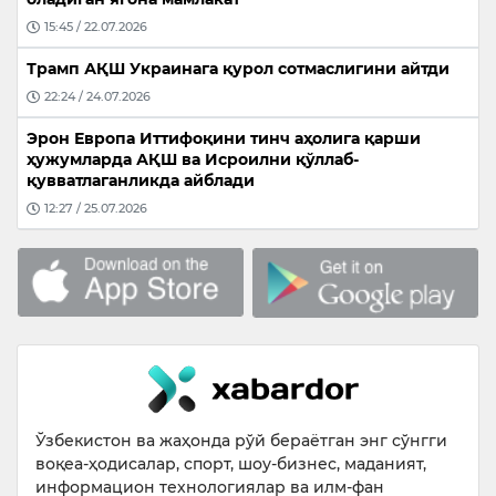
15:45 / 22.07.2026
Трамп АҚШ Украинага қурол сотмаслигини айтди
22:24 / 24.07.2026
Эрон Европа Иттифоқини тинч аҳолига қарши
ҳужумларда АҚШ ва Исроилни қўллаб-
қувватлаганликда айблади
12:27 / 25.07.2026
Ўзбекистон ва жаҳонда рўй бераётган энг сўнгги
воқеа-ҳодисалар, спорт, шоу-бизнес, маданият,
информацион технологиялар ва илм-фан