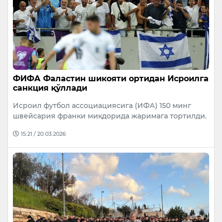
ФИФА Фаластин шикояти ортидан Исроилга
санкция қўллади
Исроил футбол ассоциациясига (ИФА) 150 минг
швейсария франки миқдорида жаримага тортилди.
15:21 / 20.03.2026