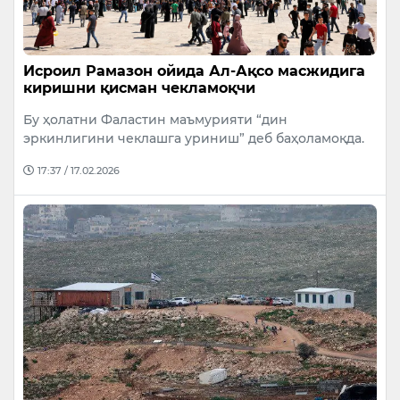
Исроил Рамазон ойида Ал-Ақсо масжидига
киришни қисман чекламоқчи
Бу ҳолатни Фаластин маъмурияти “дин
эркинлигини чеклашга уриниш” деб баҳоламоқда.
17:37 / 17.02.2026