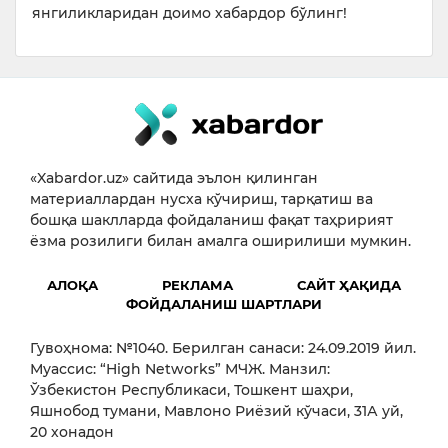
янгиликларидан доимо хабардор бўлинг!
«Xabardor.uz» сайтида эълон қилинган
материаллардан нусха кўчириш, тарқатиш ва
бошқа шаклларда фойдаланиш фақат таҳририят
ёзма розилиги билан амалга оширилиши мумкин.
АЛОҚА
РЕКЛАМА
САЙТ ҲАҚИДА
ФОЙДАЛАНИШ ШАРТЛАРИ
Гувоҳнома: №1040. Берилган санаси: 24.09.2019 йил.
Муассис: “High Networks” МЧЖ. Манзил:
Ўзбекистон Республикаси, Тошкент шаҳри,
Яшнобод тумани, Мавлоно Риёзий кўчаси, 31А уй,
20 хонадон