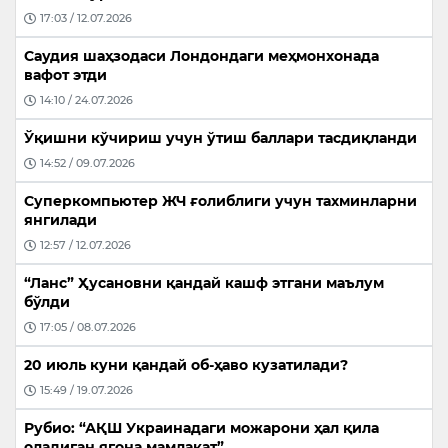
17:03 / 12.07.2026
Саудия шаҳзодаси Лондондаги меҳмонхонада
вафот этди
14:10 / 24.07.2026
Ўқишни кўчириш учун ўтиш баллари тасдиқланди
14:52 / 09.07.2026
Суперкомпьютер ЖЧ ғолиблиги учун тахминларни
янгилади
12:57 / 12.07.2026
“Ланс” Ҳусановни қандай кашф этгани маълум
бўлди
17:05 / 08.07.2026
20 июль куни қандай об-ҳаво кузатилади?
15:49 / 19.07.2026
Рубио: “АҚШ Украинадаги можарони ҳал қила
оладиган ягона мамлакат”