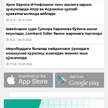
Эрон Европа Иттифоқини тинч аҳолига қарши
ҳужумларда АҚШ ва Исроилни қўллаб-
қувватлаганликда айблади
12:27 / 25.07.2026
Швейсария суди Гулнора Каримова бўйича ишни
якунлади, Lombard Odier банки жаримага тортилди
15:21 / 28.07.2026
Мирободдаги болалар майдончаси ўрнидаги
ноқонуний қурилиш юзасидан жиноят иши
қўзғатилди
17:59 / 01.08.2026