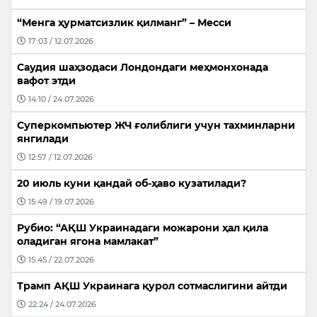
“Менга ҳурматсизлик қилманг” – Месси
17:03 / 12.07.2026
Саудия шаҳзодаси Лондондаги меҳмонхонада
вафот этди
14:10 / 24.07.2026
Суперкомпьютер ЖЧ ғолиблиги учун тахминларни
янгилади
12:57 / 12.07.2026
20 июль куни қандай об-ҳаво кузатилади?
15:49 / 19.07.2026
Рубио: “АҚШ Украинадаги можарони ҳал қила
оладиган ягона мамлакат”
15:45 / 22.07.2026
Трамп АҚШ Украинага қурол сотмаслигини айтди
22:24 / 24.07.2026