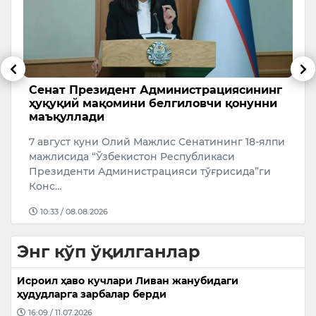
Сенат Президент Администрациясининг
Т
ҳуқуқий мақомини белгиловчи қонунни
ҳ
маъқуллади
Ў
7 август куни Олий Мажлис Сенатининг 18-ялпи
б
мажлисида “Ўзбекистон Республикаси
ҳ
Президенти Администрацияси тўғрисида”ги
э
Конс…
10:33 / 08.08.2026
Энг кўп ўқилганлар
Исроил ҳаво кучлари Ливан жанубидаги
ҳудудларга зарбалар берди
16:09 / 11.07.2026