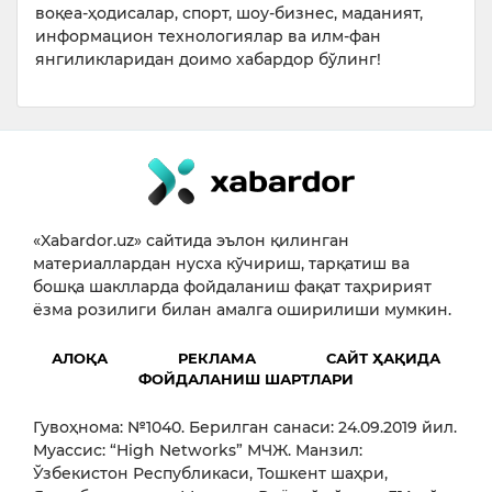
воқеа-ҳодисалар, спорт, шоу-бизнес, маданият,
информацион технологиялар ва илм-фан
янгиликларидан доимо хабардор бўлинг!
«Xabardor.uz» сайтида эълон қилинган
материаллардан нусха кўчириш, тарқатиш ва
бошқа шаклларда фойдаланиш фақат таҳририят
ёзма розилиги билан амалга оширилиши мумкин.
АЛОҚА
РЕКЛАМА
САЙТ ҲАҚИДА
ФОЙДАЛАНИШ ШАРТЛАРИ
Гувоҳнома: №1040. Берилган санаси: 24.09.2019 йил.
Муассис: “High Networks” МЧЖ. Манзил:
Ўзбекистон Республикаси, Тошкент шаҳри,