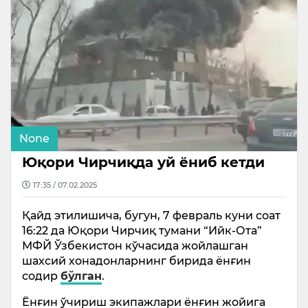
None
Юқори Чирчиқда уй ёниб кетди
17:35 / 07.02.2025
Қайд этилишича, бугун, 7 февраль куни соат
16:22 да Юқори Чирчиқ тумани “Ийк-Ота”
МФЙ Ўзбекистон кўчасида жойлашган
шахсий хонадонларнинг бирида ёнғин
содир
бўлган
.
Ёнғин ўчириш экипажлари ёнғин жойига