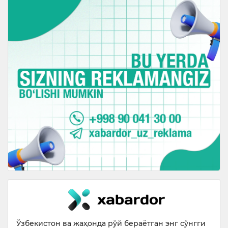
Ўзбекистон ва жаҳонда рўй бераётган энг сўнгги