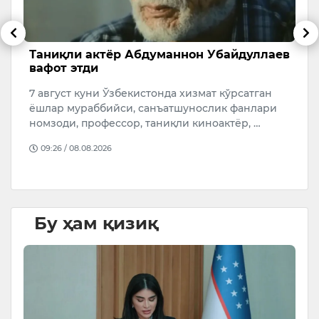
б
Таниқли актёр Абдуманнон Убайдуллаев
А
вафот этди
с
7 август куни Ўзбекистонда хизмат кўрсатган
А
ёшлар мураббийси, санъатшунослик фанлари
қ
т
номзоди, профессор, таниқли киноактёр, …
“
…
09:26 / 08.08.2026
Бу ҳам қизиқ