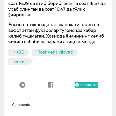
соат 16:29 да етиб бориб, аланга соат 16:37 да
ўраб олинган ва соат 16:47 да тўлиқ
ўчирилган.
Ёнғин натижасида тан жароҳати олган ва
вафот этган фуқаролар тўғрисида хабар
келиб тушмаган. Ҳозирда ёнғиннинг келиб
чиқиш сабаби ва зарари аниқланмоқда.
ФВБ
Toshkent viloyati
ёнғин
Улашинг