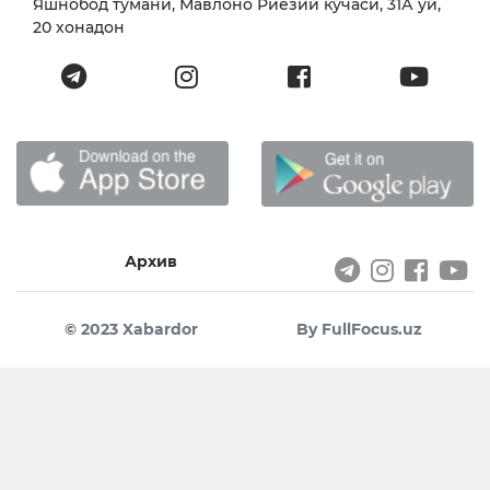
Яшнобод тумани, Мавлоно Риёзий кўчаси, 31А уй,
20 хонадон
Архив
© 2023 Xabardor
By FullFocus.uz