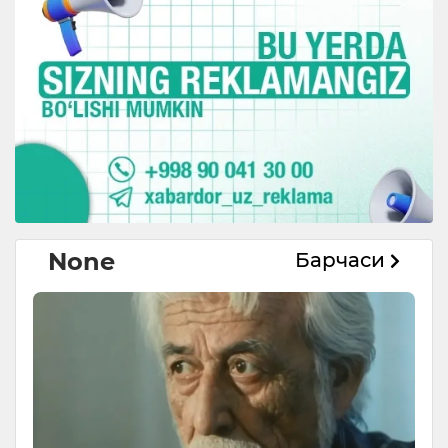
None
Барчаси