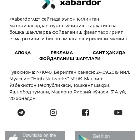
«Xabardor.uz» сайтида эълон қилинган
материаллардан нусха кўчириш, тарқатиш ва
бошқа шаклларда фойдаланиш фақат таҳририят
ёзма розилиги билан амалга оширилиши мумкин.
АЛОҚА
РЕКЛАМА
САЙТ ҲАҚИДА
ФОЙДАЛАНИШ ШАРТЛАРИ
Гувоҳнома: №1040. Берилган санаси: 24.09.2019 йил.
Муассис: “High Networks” МЧЖ. Манзил:
Ўзбекистон Республикаси, Тошкент шаҳри,
Яшнобод тумани, Мавлоно Риёзий кўчаси, 31А уй,
20 хонадон