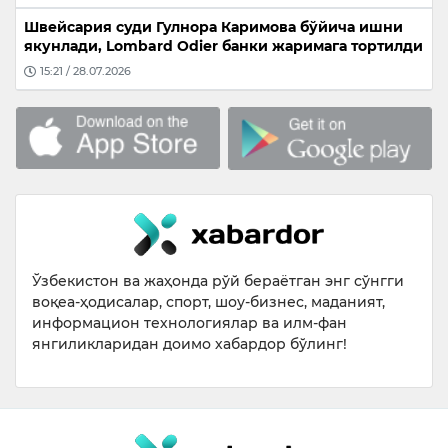
Швейсария суди Гулнора Каримова бўйича ишни
якунлади, Lombard Odier банки жаримага тортилди
15:21 / 28.07.2026
Ўзбекистон ва жаҳонда рўй бераётган энг сўнгги
воқеа-ҳодисалар, спорт, шоу-бизнес, маданият,
информацион технологиялар ва илм-фан
янгиликларидан доимо хабардор бўлинг!