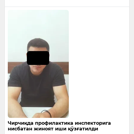
Чирчиқда профилактика инспекторига
нисбатан жиноят иши қўзғатилди