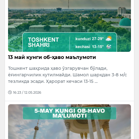
13 май кунги об-ҳаво маълумоти
Тошкент шаҳрида ҳаво ўзгарувчан бўлади,
ёғингарчилик кутилмайди. Шамол шарқдан 3-8 м/с
тезликда эсади. Ҳарорат кечаси 13-15 …
16:23 / 12.05.2026