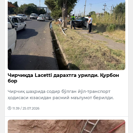
Чирчиқда Lacetti дарахтга урилди. Қурбон
бор
Чирчиқ шаҳрида содир бўлган йўл-транспорт
ҳодисаси юзасидан расмий маълумот берилди.
11:39 / 25.07.2026