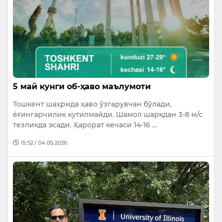
5 май кунги об-ҳаво маълумоти
Тошкент шаҳрида ҳаво ўзгарувчан бўлади,
ёғингарчилик кутилмайди. Шамол шарқдан 3-8 м/с
тезликда эсади. Ҳарорат кечаси 14-16 …
15:52 / 04.05.2026