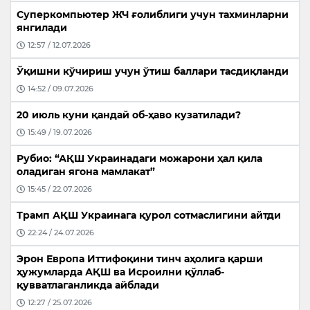
Суперкомпьютер ЖЧ ғолиблиги учун тахминларни
янгилади
12:57 / 12.07.2026
Ўқишни кўчириш учун ўтиш баллари тасдиқланди
14:52 / 09.07.2026
20 июль куни қандай об-ҳаво кузатилади?
15:49 / 19.07.2026
Рубио: “АҚШ Украинадаги можарони ҳал қила
оладиган ягона мамлакат”
15:45 / 22.07.2026
Трамп АҚШ Украинага қурол сотмаслигини айтди
22:24 / 24.07.2026
Эрон Европа Иттифоқини тинч аҳолига қарши
ҳужумларда АҚШ ва Исроилни қўллаб-
қувватлаганликда айблади
12:27 / 25.07.2026