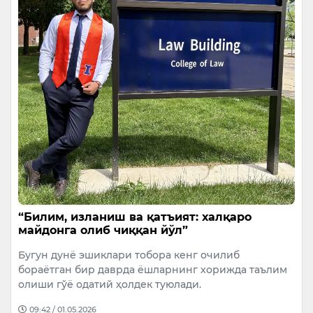
“Билим, изланиш ва қатъият: халқаро
майдонга олиб чиққан йўл”
Бугун дунё эшиклари тобора кенг очилиб
бораётган бир даврда ёшларнинг хорижда таълим
олиши гўё одатий ҳолдек туюлади.
09:42 / 01.05.2026