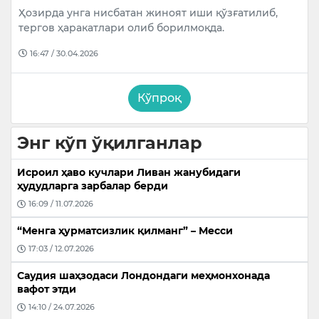
Ҳозирда унга нисбатан жиноят иши қўзғатилиб,
тергов ҳаракатлари олиб борилмоқда.
16:47 / 30.04.2026
Кўпроқ
Энг кўп ўқилганлар
Исроил ҳаво кучлари Ливан жанубидаги
ҳудудларга зарбалар берди
16:09 / 11.07.2026
“Менга ҳурматсизлик қилманг” – Месси
17:03 / 12.07.2026
Саудия шаҳзодаси Лондондаги меҳмонхонада
вафот этди
14:10 / 24.07.2026