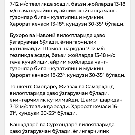
7-12 м/с тезликда эсади, баъзи жойларда 13-18
м/с гача кучайиши, айрим жойларда чанг-
тўзонлар билан кузатилиши мумкин.
Ҳарорат кечаси 13-18°, кундузи 30-35° бўлади.
Бухоро ва Навоий вилоятларида ҳаво
ўзгарувчан бўлади, ёғингарчилик
кутилмайди. Шамол шарқдан 7-12 м/с
тезликда эсади, баъзи жойларда 13-18 м/с
гача кучайиши, айрим жойларда чанг-
тўзонлар билан кузатилиши мумкин.
Ҳарорат кечаси 18-23°, кундузи 30-35° бўлади.
Тошкент, Сирдарё, Жиззах ва Самарқанд
вилоятларида ҳаво ўзгарувчан бўлади,
ёғингарчилик кутилмайди, Шамол шарқдан
7-12 м/с тезликда эсади. Ҳарорат кечаси 16-
21°, кундузи 30-35° бўлади.
Қашқадарё ва Сурхондарё вилоятларида
ҳаво ўзгарувчан бўлади, ёғингарчилик