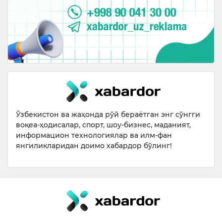
Ўзбекистон ва жаҳонда рўй бераётган энг сўнгги
воқеа-ҳодисалар, спорт, шоу-бизнес, маданият,
информацион технологиялар ва илм-фан
янгиликларидан доимо хабардор бўлинг!