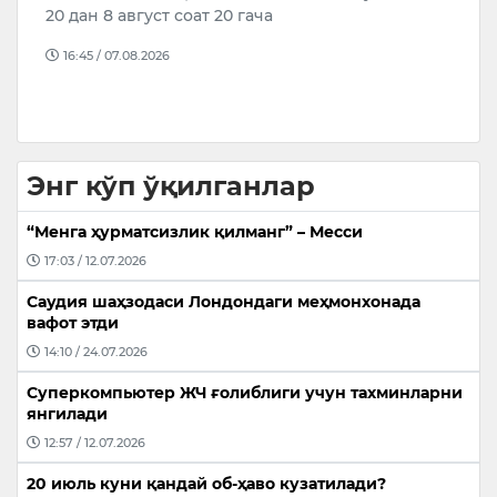
С
20 дан 8 август соат 20 гача
ҳ
16:45 / 07.08.2026
С
б
Энг кўп ўқилганлар
“Менга ҳурматсизлик қилманг” – Месси
17:03 / 12.07.2026
Саудия шаҳзодаси Лондондаги меҳмонхонада
вафот этди
14:10 / 24.07.2026
Суперкомпьютер ЖЧ ғолиблиги учун тахминларни
янгилади
12:57 / 12.07.2026
20 июль куни қандай об-ҳаво кузатилади?