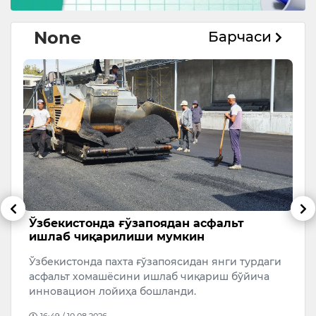
None
Барчаси
б
Ўзбекистонда ғўзапоядан асфальт
Х
ишлаб чиқарилиши мумкин
м
қ
аб
Ўзбекистонда пахта ғўзапоясидан янги турдаги
“
асфальт хомашёсини ишлаб чиқариш бўйича
қ
инновацион лойиҳа бошланди.
т