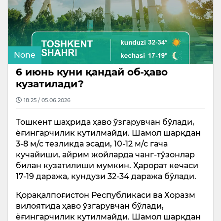
None
6 июнь куни қандай об-ҳаво
кузатилади?
18:25 / 05.06.2026
Тошкент шаҳрида ҳаво ўзгарувчан бўлади,
ёғингарчилик кутилмайди. Шамол шарқдан
3-8 м/с тезликда эсади, 10-12 м/с гача
кучайиши, айрим жойларда чанг-тўзонлар
билан кузатилиши мумкин. Ҳарорат кечаси
17-19 даража, кундузи 32-34 даража бўлади.
Қорақалпоғистон Республикаси ва Хоразм
вилоятида ҳаво ўзгарувчан бўлади,
ёғингарчилик кутилмайди. Шамол шарқдан