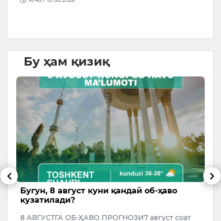
16:49 / 10.08.2026
с
Бу ҳам қизиқ
Бугун, 8 август куни қандай об-ҳаво
С
кузатилади?
г
к
8 АВГУСТГА ОБ-ҲАВО ПРОГНОЗИ7 август соат