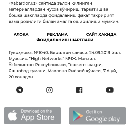
«Xabardor.uz» сайтида эълон қилинган
материаллардан нусха кўчириш, тарқатиш ва
бошқа шаклларда фойдаланиш фақат таҳририят
ёзма розилиги билан амалга оширилиши мумкин.
АЛОҚА
РЕКЛАМА
САЙТ ҲАҚИДА
ФОЙДАЛАНИШ ШАРТЛАРИ
Гувоҳнома: №1040. Берилган санаси: 24.09.2019 йил.
Муассис: “High Networks” МЧЖ. Манзил:
Ўзбекистон Республикаси, Тошкент шаҳри,
Яшнобод тумани, Мавлоно Риёзий кўчаси, 31А уй,
20 хонадон