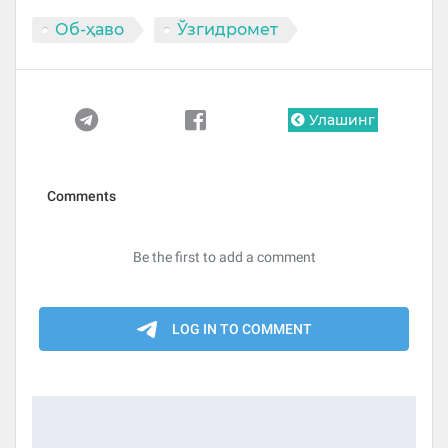
Об-ҳаво
Ўзгидромет
Улашинг