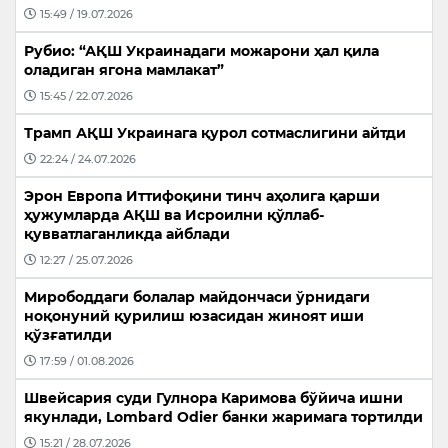
15:49 / 19.07.2026
Рубио: “АҚШ Украинадаги можарони ҳал қила
оладиган ягона мамлакат”
15:45 / 22.07.2026
Трамп АҚШ Украинага қурол сотмаслигини айтди
22:24 / 24.07.2026
Эрон Европа Иттифоқини тинч аҳолига қарши
ҳужумларда АҚШ ва Исроилни қўллаб-
қувватлаганликда айблади
12:27 / 25.07.2026
Мирободдаги болалар майдончаси ўрнидаги
ноқонуний қурилиш юзасидан жиноят иши
қўзғатилди
17:59 / 01.08.2026
Швейсария суди Гулнора Каримова бўйича ишни
якунлади, Lombard Odier банки жаримага тортилди
15:21 / 28.07.2026