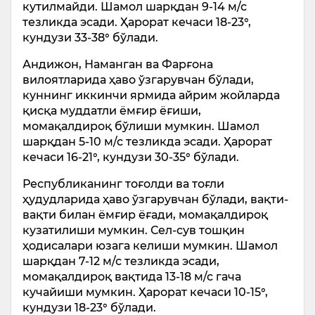
кутилмайди. Шамол шарқдан 9-14 м/с
тезликда эсади. Ҳарорат кечаси 18-23°,
кундузи 33-38° бўлади.
Андижон, Наманган ва Фарғона
вилоятларида ҳаво ўзгарувчан бўлади,
куннинг иккинчи ярмида айрим жойларда
қисқа муддатли ёмғир ёғиши,
момақалдироқ бўлиши мумкин. Шамол
шарқдан 5-10 м/с тезликда эсади. Ҳарорат
кечаси 16-21°, кундузи 30-35° бўлади.
Республиканинг тоғолди ва тоғли
ҳудудларида ҳаво ўзгарувчан бўлади, вақти-
вақти билан ёмғир ёғади, момақалдироқ
кузатилиши мумкин. Сел-сув тошқин
ҳодисалари юзага келиши мумкин. Шамол
шарқдан 7-12 м/с тезликда эсади,
момақалдироқ вақтида 13-18 м/с гача
кучайиши мумкин. Ҳарорат кечаси 10-15°,
кундузи 18-23° бўлади.