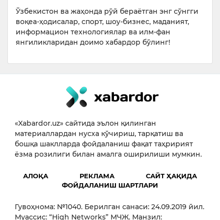
Ўзбекистон ва жаҳонда рўй бераётган энг сўнгги
воқеа-ҳодисалар, спорт, шоу-бизнес, маданият,
информацион технологиялар ва илм-фан
янгиликларидан доимо хабардор бўлинг!
«Xabardor.uz» сайтида эълон қилинган
материаллардан нусха кўчириш, тарқатиш ва
бошқа шаклларда фойдаланиш фақат таҳририят
ёзма розилиги билан амалга оширилиши мумкин.
АЛОҚА
РЕКЛАМА
САЙТ ҲАҚИДА
ФОЙДАЛАНИШ ШАРТЛАРИ
Гувоҳнома: №1040. Берилган санаси: 24.09.2019 йил.
Муассис: “High Networks” МЧЖ. Манзил: