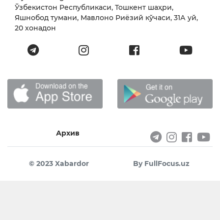
Ўзбекистон Республикаси, Тошкент шаҳри,
Яшнобод тумани, Мавлоно Риёзий кўчаси, 31А уй,
20 хонадон
Архив
© 2023 Xabardor
By FullFocus.uz