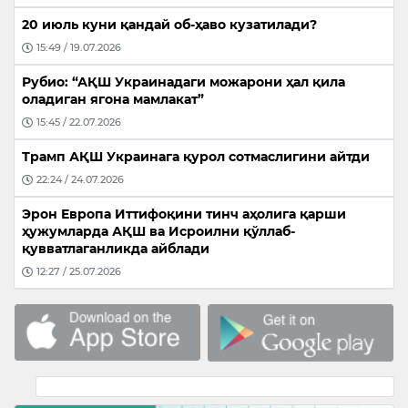
20 июль куни қандай об-ҳаво кузатилади?
15:49 / 19.07.2026
Рубио: “АҚШ Украинадаги можарони ҳал қила
оладиган ягона мамлакат”
15:45 / 22.07.2026
Трамп АҚШ Украинага қурол сотмаслигини айтди
22:24 / 24.07.2026
Эрон Европа Иттифоқини тинч аҳолига қарши
ҳужумларда АҚШ ва Исроилни қўллаб-
қувватлаганликда айблади
12:27 / 25.07.2026