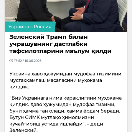
Украина – Россия
Зеленский Трамп билан
учрашувнинг дастлабки
тафсилотларини маълум қилди
17:52 / 16.06.2026
Украина ҳаво ҳужумидан мудофаа тизимини
мустаҳкамлаш масаласини муҳокама
қилдик.
“Биз Украинага нима кераклигини муҳокама
қилдик. Ҳаво ҳужумидан мудофаа тизими,
буни ҳамма тан олади, ҳамма ёрдам беради.
Бутун СИМК мутлақо ҳимоямизни
кучайтириш устида ишлайди”, – деди
Зеленский.