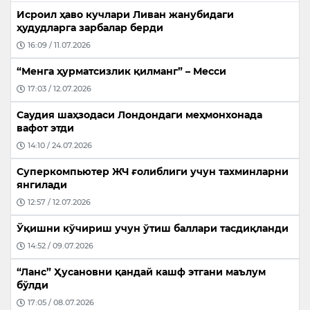
Исроил ҳаво кучлари Ливан жанубидаги
ҳудудларга зарбалар берди
16:09 / 11.07.2026
“Менга ҳурматсизлик қилманг” – Месси
17:03 / 12.07.2026
Саудия шаҳзодаси Лондондаги меҳмонхонада
вафот этди
14:10 / 24.07.2026
Суперкомпьютер ЖЧ ғолиблиги учун тахминларни
янгилади
12:57 / 12.07.2026
Ўқишни кўчириш учун ўтиш баллари тасдиқланди
14:52 / 09.07.2026
“Ланс” Ҳусановни қандай кашф этгани маълум
бўлди
17:05 / 08.07.2026