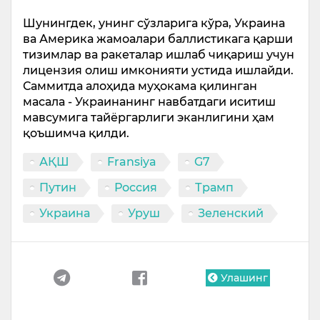
Шунингдек, унинг сўзларига кўра, Украина
ва Америка жамоалари баллистикага қарши
тизимлар ва ракеталар ишлаб чиқариш учун
лицензия олиш имконияти устида ишлайди.
Саммитда алоҳида муҳокама қилинган
масала - Украинанинг навбатдаги иситиш
мавсумига тайёргарлиги эканлигини ҳам
қоъшимча қилди.
АҚШ
Fransiya
G7
Путин
Россия
Трамп
Украина
Уруш
Зеленский
Улашинг