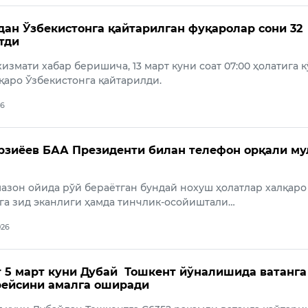
ан Ўзбекистонга қайтарилган фуқаролар сони 32
тди
измати хабар беришича, 13 март куни соат 07:00 ҳолатига к
қаро Ўзбекистонга қайтарилди.
26
зиёев БАА Президенти билан телефон орқали му
азон ойида рўй бераётган бундай нохуш ҳолатлар халқаро
га зид эканлиги ҳамда тинчлик-осойиштали…
026
r 5 март куни Дубай Тошкент йўналишида ватанга
рейсини амалга оширади