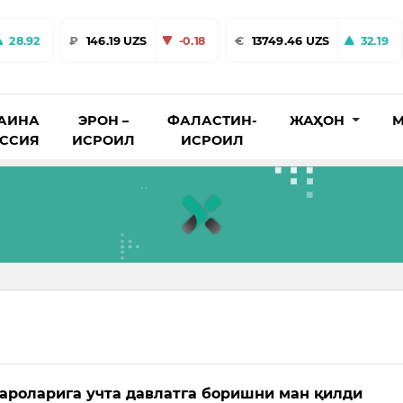
28.92
₽
146.19 UZS
-0.18
€
13749.46 UZS
32.19
АИНА
ЭРОН –
ФАЛАСТИН-
ЖАҲОН
М
ОССИЯ
ИСРОИЛ
ИСРОИЛ
ароларига учта давлатга боришни ман қилди