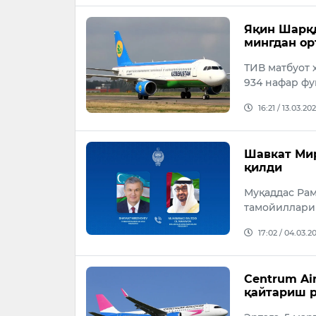
Яқин Шарқд
мингдан ор
ТИВ матбуот х
934 нафар фу
16:21 / 13.03.20
Шавкат Мир
қилди
Муқаддас Рам
тамойиллари
17:02 / 04.03.2
Centrum Ai
қайтариш 