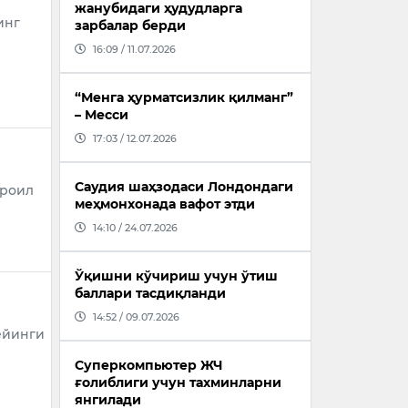
жанубидаги ҳудудларга
инг
зарбалар берди
16:09 / 11.07.2026
“Менга ҳурматсизлик қилманг”
– Месси
17:03 / 12.07.2026
Саудия шаҳзодаси Лондондаги
сроил
меҳмонхонада вафот этди
14:10 / 24.07.2026
Ўқишни кўчириш учун ўтиш
баллари тасдиқланди
14:52 / 09.07.2026
ейинги
Суперкомпьютер ЖЧ
ғолиблиги учун тахминларни
янгилади