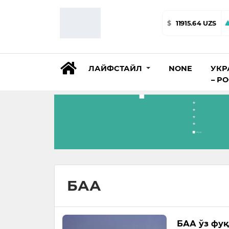
$
11915.64 UZS
ЛАЙФСТАЙЛ
NONE
УКР
– Р
БАА
БАА ўз фуқ