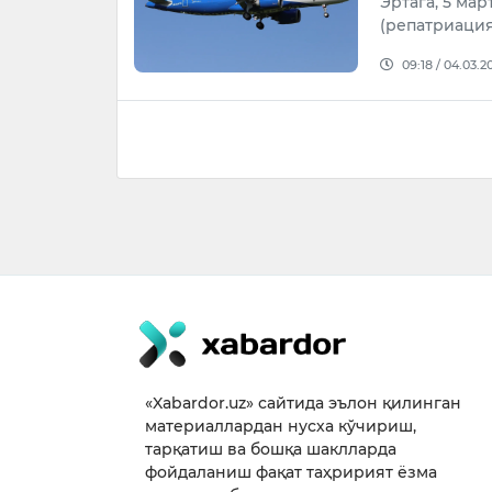
Эртага, 5 ма
(репатриация
09:18 / 04.03.2
«Xabardor.uz» сайтида эълон қилинган
материаллардан нусха кўчириш,
тарқатиш ва бошқа шаклларда
фойдаланиш фақат таҳририят ёзма