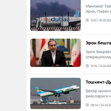
Мамлакат Tas
Эрон, Ливан 
15:01 / 01.05.20
Эрон бешта
Эрон Баҳрайн
операциясида
10:16 / 14.04.20
Тошкент–Ду
Бекор қилин
рейсларига 
09:44 / 24.03.