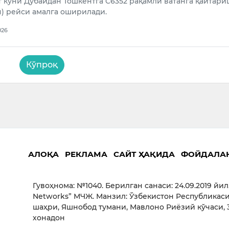
рт куни Дубайдан Тошкентга C6352 рақамли ватанга қайтари
) рейси амалга оширилади.
026
Кўпроқ
АЛОҚА
РЕКЛАМА
САЙТ ҲАҚИДА
ФОЙДАЛА
Гувоҳнома: №1040. Берилган санаси: 24.09.2019 йил
Networks” МЧЖ. Манзил: Ўзбекистон Республикаси
шаҳри, Яшнобод тумани, Мавлоно Риёзий кўчаси, 3
хонадон