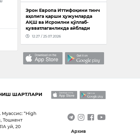
ш
Эрон Европа Иттифоқини тинч
аҳолига қарши ҳужумларда
АҚШ ва Исроилни қўллаб-
қувватлаганликда айблади
12:27 / 25.07.2026
НИШ ШАРТЛАРИ
. Муассис: “High
, Тошкент
1А уй, 20
Архив