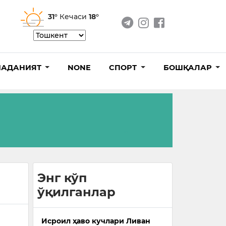
31°
Кечаси
18°
АДАНИЯТ
NONE
СПОРТ
БОШҚАЛАР
Энг кўп
ўқилганлар
Исроил ҳаво кучлари Ливан