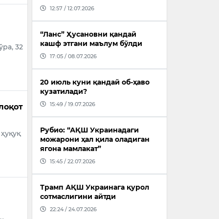
12:57 / 12.07.2026
“Ланс” Ҳусановни қандай
кашф этгани маълум бўлди
ўра, 32
17:05 / 08.07.2026
20 июль куни қандай об-ҳаво
кузатилади?
15:49 / 19.07.2026
лоқот
Рубио: “АҚШ Украинадаги
 ҳуқуқ
можарони ҳал қила оладиган
ягона мамлакат”
15:45 / 22.07.2026
Трамп АҚШ Украинага қурол
сотмаслигини айтди
22:24 / 24.07.2026