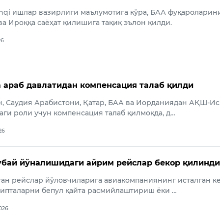
hqi ишлар вазирлиги маълумотига кўра, БАА фуқароларин
ва Ироққа саёҳат қилишига тақиқ эълон қилди.
26
 араб давлатидан компенсация талаб қилди
, Саудия Арабистони, Қатар, БАА ва Иорданиядан АҚШ-И
ги роли учун компенсация талаб қилмоқда, д…
26
бай йўналишидаги айрим рейслар бекор қилинди
ган рейслар йўловчиларига авиакомпаниянинг исталган к
чипталарни бепул қайта расмийлаштириш ёки …
2026