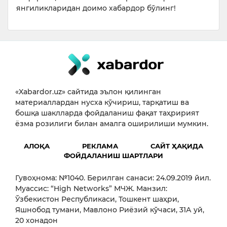
янгиликларидан доимо хабардор бўлинг!
«Xabardor.uz» сайтида эълон қилинган
материаллардан нусха кўчириш, тарқатиш ва
бошқа шаклларда фойдаланиш фақат таҳририят
ёзма розилиги билан амалга оширилиши мумкин.
АЛОҚА
РЕКЛАМА
САЙТ ҲАҚИДА
ФОЙДАЛАНИШ ШАРТЛАРИ
Гувоҳнома: №1040. Берилган санаси: 24.09.2019 йил.
Муассис: “High Networks” МЧЖ. Манзил:
Ўзбекистон Республикаси, Тошкент шаҳри,
Яшнобод тумани, Мавлоно Риёзий кўчаси, 31А уй,
20 хонадон