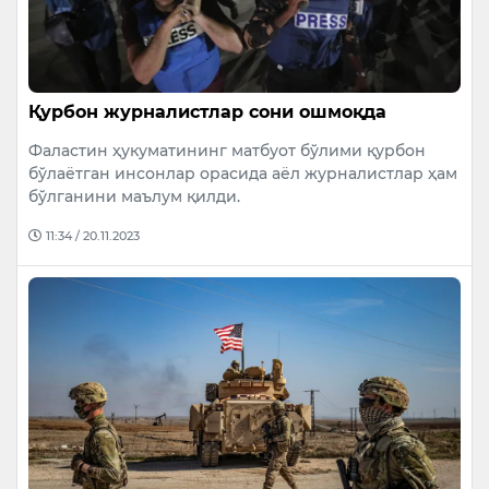
Қурбон журналистлар сони ошмоқда
Фаластин ҳукуматининг матбуот бўлими қурбон
бўлаётган инсонлар орасида аёл журналистлар ҳам
бўлганини маълум қилди.
11:34 / 20.11.2023