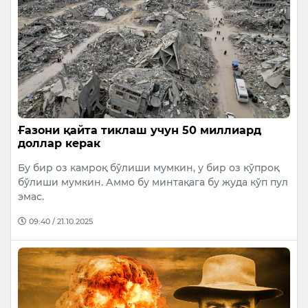
Ғазони қайта тиклаш учун 50 миллиард
доллар керак
Бу бир оз камроқ бўлиши мумкин, у бир оз кўпроқ
бўлиши мумкин. Аммо бу минтақага бу жуда кўп пул
эмас.
09:40 / 21.10.2025