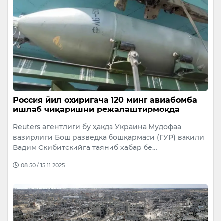
Россия йил охиригача 120 минг авиабомба
ишлаб чиқаришни режалаштирмоқда
Reuters агентлиги бу ҳақда Украина Мудофаа
вазирлиги Бош разведка бошқармаси (ГУР) вакили
Вадим Скибитскийга таяниб хабар бе…
08:50 / 15.11.2025