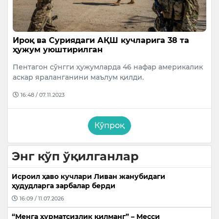
Ироқ ва Суриядаги АҚШ кучларига 38 та
ҳужум уюштирилган
Пентагон сўнгги ҳужумларда 46 нафар америкалик
аскар яраланганини маълум қилди.
16:48 / 07.11.2023
Кўпроқ
Энг кўп ўқилганлар
Исроил ҳаво кучлари Ливан жанубидаги
ҳудудларга зарбалар берди
16:09 / 11.07.2026
“Менга ҳурматсизлик қилманг” – Месси