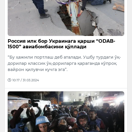
Россия илк бор Украинага қарши “ODAB-
1500” авиабомбасини қўллади
“Бу ҳажмли портлаш деб аталади. Ушбу турдаги ўқ-
дорилар классик ўқ-дориларга қараганда кўпроқ
вайрон қилувчи кучга эга”.
10:17 / 31.03.2024