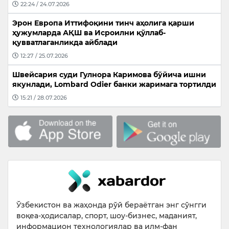
22:24 / 24.07.2026
Эрон Европа Иттифоқини тинч аҳолига қарши
ҳужумларда АҚШ ва Исроилни қўллаб-
қувватлаганликда айблади
12:27 / 25.07.2026
Швейсария суди Гулнора Каримова бўйича ишни
якунлади, Lombard Odier банки жаримага тортилди
15:21 / 28.07.2026
Ўзбекистон ва жаҳонда рўй бераётган энг сўнгги
воқеа-ҳодисалар, спорт, шоу-бизнес, маданият,
информацион технологиялар ва илм-фан