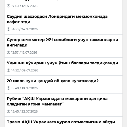
17:03 / 12.07.2026
Саудия шаҳзодаси Лондондаги меҳмонхонада
вафот этди
14:10 / 24.07.2026
Суперкомпьютер ЖЧ ғолиблиги учун тахминларни
янгилади
12:57 / 12.07.2026
Ўқишни кўчириш учун ўтиш баллари тасдиқланди
14:52 / 09.07.2026
20 июль куни қандай об-ҳаво кузатилади?
15:49 / 19.07.2026
Рубио: “АҚШ Украинадаги можарони ҳал қила
оладиган ягона мамлакат”
15:45 / 22.07.2026
Трамп АҚШ Украинага қурол сотмаслигини айтди