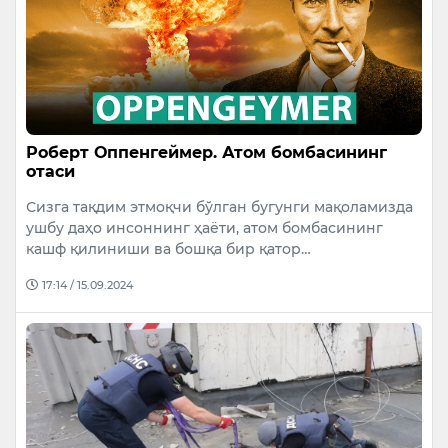
Роберт Оппенгеймер. Атом бомбасининг
отаси
Сизга тақдим этмоқчи бўлган бугунги мақоламизда
ушбу даҳо инсоннинг ҳаёти, атом бомбасининг
кашф қилиниши ва бошқа бир қатор…
17:14 / 15.09.2024