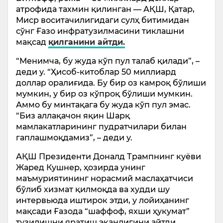
атрофида тахмин қилинган — АҚШ, Қатар,
Миср воситачилигидаги сулҳ битимидан
сўнг Ғазо инфратузилмасини тиклашни
мақсад
қилганини айтди.
“Менимча, бу жуда кўп пул талаб қилади”, –
деди у. “Ҳисоб-китоблар 50 миллиард
доллар оралиғида. Бу бир оз камроқ бўлиши
мумкин, у бир оз кўпроқ бўлиши мумкин.
Аммо бу минтақага бу жуда кўп пул эмас.
“Биз аллақачон яқин Шарқ
мамлакатларининг пудратчилари билан
гаплашмоқдамиз”, – деди у.
АҚШ Президенти Доналд Трампнинг куёви
Жаред Кушнер, ҳозирда унинг
маъмуриятининг норасмий маслаҳатчиси
бўлиб хизмат қилмоқда ва худди шу
интервьюда иштирок этди, у лойиҳанинг
мақсади Ғазода “шаффоф, яхши ҳукумат”
тузилишни яратиш эканлигини айтди.