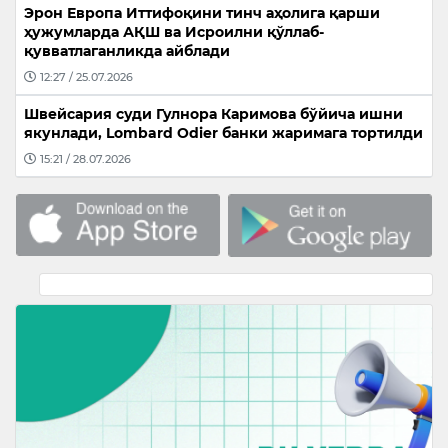
Эрон Европа Иттифоқини тинч аҳолига қарши
ҳужумларда АҚШ ва Исроилни қўллаб-
қувватлаганликда айблади
12:27 / 25.07.2026
Швейсария суди Гулнора Каримова бўйича ишни
якунлади, Lombard Odier банки жаримага тортилди
15:21 / 28.07.2026