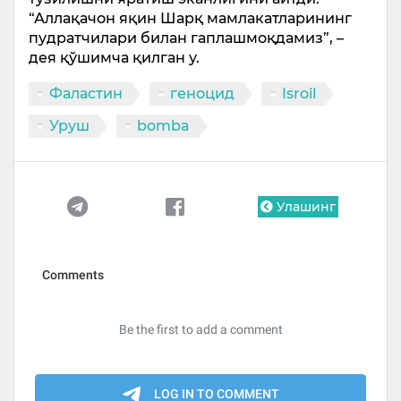
“Аллақачон яқин Шарқ мамлакатларининг
пудратчилари билан гаплашмоқдамиз”, –
дея қўшимча қилган у.
Фаластин
геноцид
Isroil
Уруш
bomba
Улашинг