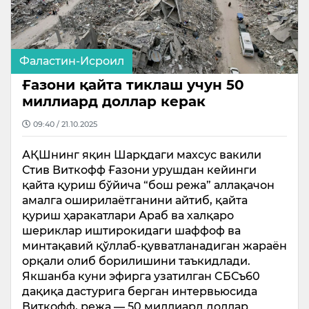
Фаластин-Исроил
Ғазони қайта тиклаш учун 50
миллиард доллар керак
09:40 / 21.10.2025
АҚШнинг яқин Шарқдаги махсус вакили
Стив Виткофф Ғазони урушдан кейинги
қайта қуриш бўйича “бош режа” аллақачон
амалга оширилаётганини айтиб, қайта
қуриш ҳаракатлари Араб ва халқаро
шериклар иштирокидаги шаффоф ва
минтақавий қўллаб-қувватланадиган жараён
орқали олиб борилишини таъкидлади.
Якшанба куни эфирга узатилган CБСъ60
дақиқа дастурига берган интервьюсида
Виткофф, режа — 50 миллиард доллар