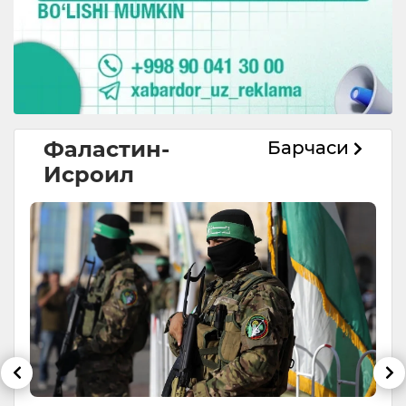
Фаластин-
Барчаси
Исроил