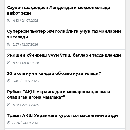
Саудия шаҳзодаси Лондондаги меҳмонхонада
вафот этди
14:10 / 24.07.2026
Суперкомпьютер ЖЧ ғолиблиги учун тахминларни
янгилади
12:57 / 12.07.2026
Ўқишни кўчириш учун ўтиш баллари тасдиқланди
14:52 / 09.07.2026
20 июль куни қандай об-ҳаво кузатилади?
15:49 / 19.07.2026
Рубио: “АҚШ Украинадаги можарони ҳал қила
оладиган ягона мамлакат”
15:45 / 22.07.2026
Трамп АҚШ Украинага қурол сотмаслигини айтди
22:24 / 24.07.2026