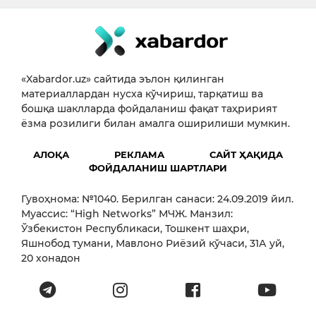
«Xabardor.uz» сайтида эълон қилинган
материаллардан нусха кўчириш, тарқатиш ва
бошқа шаклларда фойдаланиш фақат таҳририят
ёзма розилиги билан амалга оширилиши мумкин.
АЛОҚА
РЕКЛАМА
САЙТ ҲАҚИДА
ФОЙДАЛАНИШ ШАРТЛАРИ
Гувоҳнома: №1040. Берилган санаси: 24.09.2019 йил.
Муассис: “High Networks” МЧЖ. Манзил:
Ўзбекистон Республикаси, Тошкент шаҳри,
Яшнобод тумани, Мавлоно Риёзий кўчаси, 31А уй,
20 хонадон