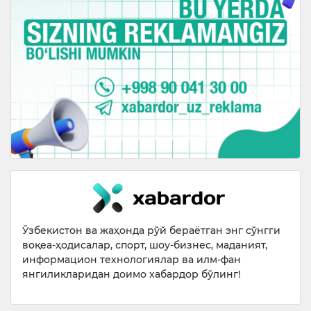
Ўзбекистон ва жаҳонда рўй бераётган энг сўнгги
воқеа-ҳодисалар, спорт, шоу-бизнес, маданият,
информацион технологиялар ва илм-фан
янгиликларидан доимо хабардор бўлинг!