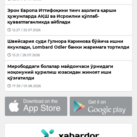
Эрон Европа Иттифоқини тинч аҳолига қарши
ҳужумларда АҚШ ва Исроилни қўллаб-
қувватлаганликда айблади
12:27 / 25.07.2026
Швейсария суди Гулнора Каримова бўйича ишни
якунлади, Lombard Odier банки жаримага тортилди
15:21 / 28.07.2026
Мирободдаги болалар майдончаси ўрнидаги
ноқонуний қурилиш юзасидан жиноят иши
қўзғатилди
17:59 / 01.08.2026