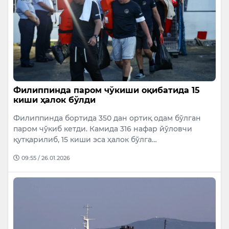
Филиппинда паром чўкиши оқибатида 15
киши ҳалок бўлди
Филиппинда бортида 350 дан ортиқ одам бўлган
паром чўкиб кетди. Камида 316 нафар йўловчи
қутқарилиб, 15 киши эса ҳалок бўлга…
09:55 / 26.01.2026