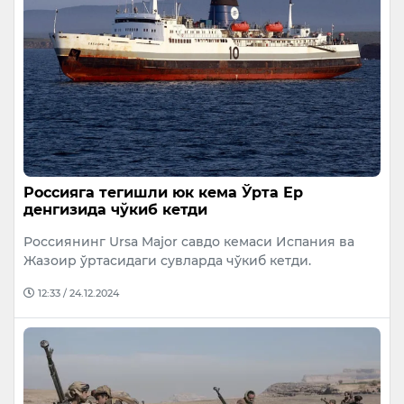
Россияга тегишли юк кема Ўрта Ер
денгизида чўкиб кетди
Россиянинг Ursa Major савдо кемаси Испания ва
Жазоир ўртасидаги сувларда чўкиб кетди.
12:33 / 24.12.2024