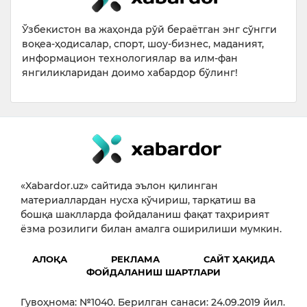
Ўзбекистон ва жаҳонда рўй бераётган энг сўнгги
воқеа-ҳодисалар, спорт, шоу-бизнес, маданият,
информацион технологиялар ва илм-фан
янгиликларидан доимо хабардор бўлинг!
«Xabardor.uz» сайтида эълон қилинган
материаллардан нусха кўчириш, тарқатиш ва
бошқа шаклларда фойдаланиш фақат таҳририят
ёзма розилиги билан амалга оширилиши мумкин.
АЛОҚА
РЕКЛАМА
САЙТ ҲАҚИДА
ФОЙДАЛАНИШ ШАРТЛАРИ
Гувоҳнома: №1040. Берилган санаси: 24.09.2019 йил.