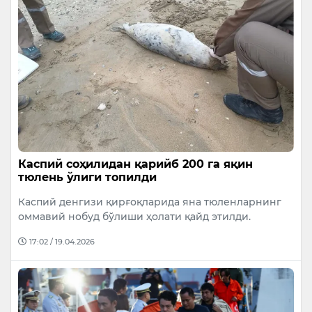
Каспий соҳилидан қарийб 200 га яқин
тюлень ўлиги топилди
Каспий денгизи қирғоқларида яна тюленларнинг
оммавий нобуд бўлиши ҳолати қайд этилди.
17:02 / 19.04.2026