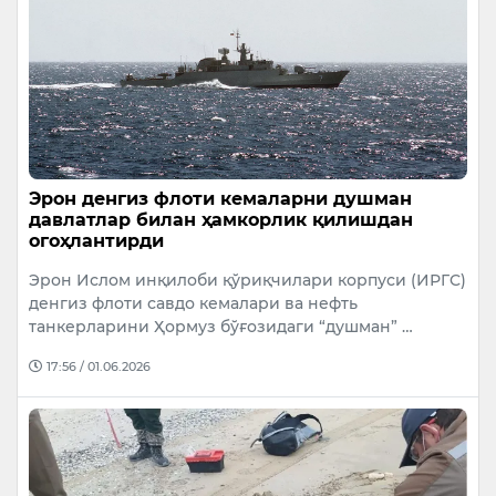
Эрон денгиз флоти кемаларни душман
давлатлар билан ҳамкорлик қилишдан
огоҳлантирди
Эрон Ислом инқилоби қўриқчилари корпуси (ИРГC)
денгиз флоти савдо кемалари ва нефть
танкерларини Ҳормуз бўғозидаги “душман” …
17:56 / 01.06.2026