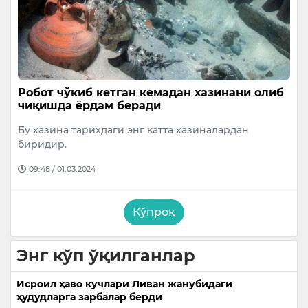
Робот чўкиб кетган кемадан хазинани олиб
чиқишда ёрдам беради
Бу хазина тарихдаги энг катта хазиналардан
биридир.
09:48 / 01.03.2024
Кўпроқ
Энг кўп ўқилганлар
Исроил ҳаво кучлари Ливан жанубидаги
ҳудудларга зарбалар берди