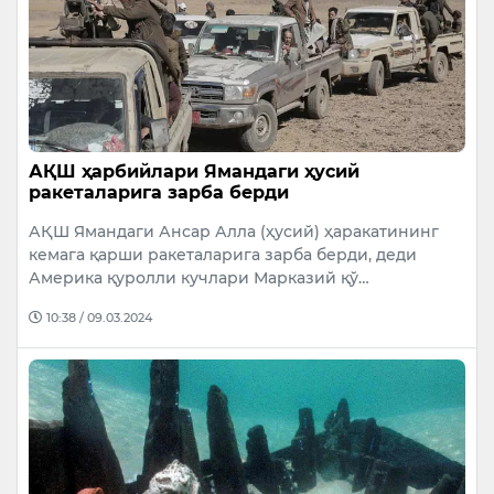
АҚШ ҳарбийлари Ямандаги ҳусий
ракеталарига зарба берди
АҚШ Ямандаги Ансар Алла (ҳусий) ҳаракатининг
кемага қарши ракеталарига зарба берди, деди
Америка қуролли кучлари Марказий қў…
10:38 / 09.03.2024