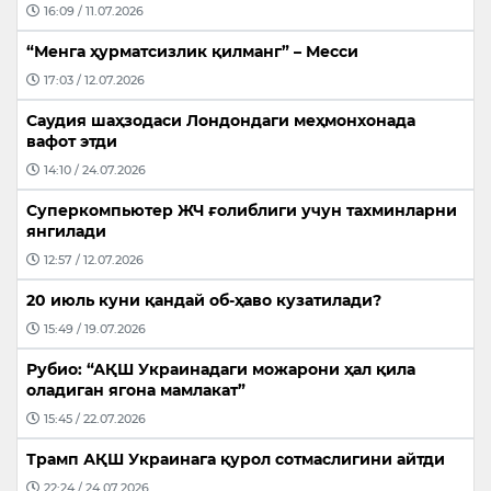
16:09 / 11.07.2026
“Менга ҳурматсизлик қилманг” – Месси
17:03 / 12.07.2026
Саудия шаҳзодаси Лондондаги меҳмонхонада
вафот этди
14:10 / 24.07.2026
Суперкомпьютер ЖЧ ғолиблиги учун тахминларни
янгилади
12:57 / 12.07.2026
20 июль куни қандай об-ҳаво кузатилади?
15:49 / 19.07.2026
Рубио: “АҚШ Украинадаги можарони ҳал қила
оладиган ягона мамлакат”
15:45 / 22.07.2026
Трамп АҚШ Украинага қурол сотмаслигини айтди
22:24 / 24.07.2026