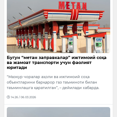
Бугун “метан заправкалар” ижтимоий соҳа
ва жамоат транспорти учун фаолият
юритади
“Мазкур чоралар аҳоли ва ижтимоий соҳа
объектларини барқарор газ таъминоти билан
таъминлашга қаратилган”, – дейилади хабарда.
14:26 / 06.03.2026