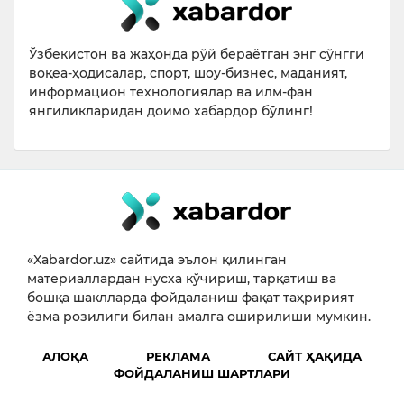
Ўзбекистон ва жаҳонда рўй бераётган энг сўнгги
воқеа-ҳодисалар, спорт, шоу-бизнес, маданият,
информацион технологиялар ва илм-фан
янгиликларидан доимо хабардор бўлинг!
«Xabardor.uz» сайтида эълон қилинган
материаллардан нусха кўчириш, тарқатиш ва
бошқа шаклларда фойдаланиш фақат таҳририят
ёзма розилиги билан амалга оширилиши мумкин.
АЛОҚА
РЕКЛАМА
САЙТ ҲАҚИДА
ФОЙДАЛАНИШ ШАРТЛАРИ