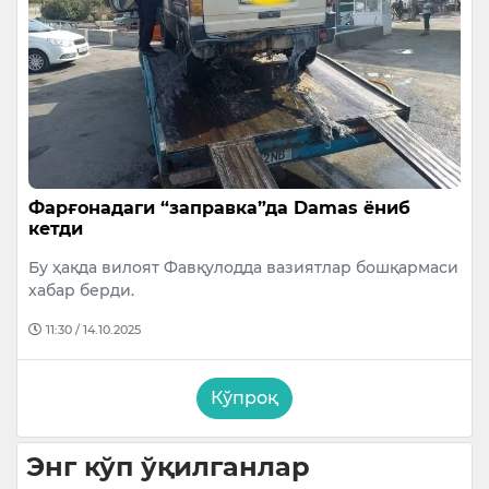
Фарғонадаги “заправка”да Damas ёниб
кетди
Бу ҳақда вилоят Фавқулодда вазиятлар бошқармаси
хабар берди.
11:30 / 14.10.2025
Кўпроқ
Энг кўп ўқилганлар