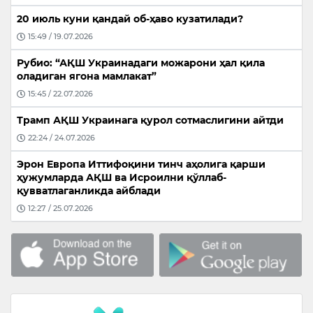
20 июль куни қандай об-ҳаво кузатилади?
15:49 / 19.07.2026
Рубио: “АҚШ Украинадаги можарони ҳал қила
оладиган ягона мамлакат”
15:45 / 22.07.2026
Трамп АҚШ Украинага қурол сотмаслигини айтди
22:24 / 24.07.2026
Эрон Европа Иттифоқини тинч аҳолига қарши
ҳужумларда АҚШ ва Исроилни қўллаб-
қувватлаганликда айблади
12:27 / 25.07.2026