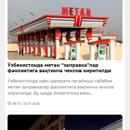
Ўзбекистонда метан “заправка”лар
фаолиятига вақтинча чеклов киритилди
Ўзбекистонда ҳаво ҳарорати пасайиши сабабли
метан заправкалар фаолиятига вақтинча чеклов
киритилди. Бу ҳақда Энергетика вази…
08:35 / 20.01.2026