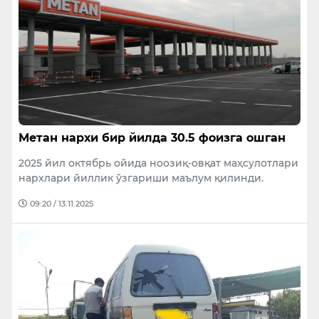
Метан нархи бир йилда 30.5 фоизга ошган
2025 йил октябрь ойида ноозиқ-овқат маҳсулотлари
нархлари йиллик ўзгариши маълум қилинди.
09:20 / 13.11.2025