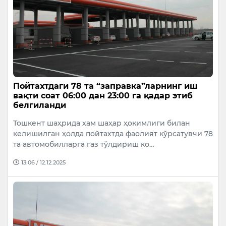
Пойтахтдаги 78 та “заправка”ларнинг иш
вақти соат 06:00 дан 23:00 га қадар этиб
белгиланди
Тошкент шаҳрида ҳам шаҳар ҳокимлиги билан
келишилган ҳолда пойтахтда фаолият кўрсатувчи 78
та автомобилларга газ тўлдириш ко…
13:06 / 12.12.2025