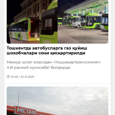
Тошкентда автобусларга газ қуйиш
шохобчалари сони қисқартирилди
Мазкур ҳолат юзасидан «Тошшаҳартрансхизмат»
АЖ расмий муносабат билдирди.
10:49 / 25.12.2025