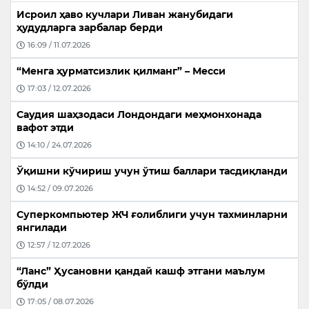
Исроил ҳаво кучлари Ливан жанубидаги
ҳудудларга зарбалар берди
16:09 / 11.07.2026
“Менга ҳурматсизлик қилманг” – Месси
17:03 / 12.07.2026
Саудия шаҳзодаси Лондондаги меҳмонхонада
вафот этди
14:10 / 24.07.2026
Ўқишни кўчириш учун ўтиш баллари тасдиқланди
14:52 / 09.07.2026
Суперкомпьютер ЖЧ ғолиблиги учун тахминларни
янгилади
12:57 / 12.07.2026
“Ланс” Ҳусановни қандай кашф этгани маълум
бўлди
17:05 / 08.07.2026