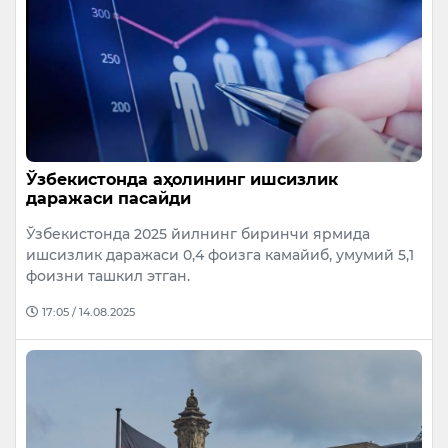
Ўзбекистонда аҳолининг ишсизлик
даражаси пасайди
Ўзбекистонда 2025 йилнинг биринчи ярмида
ишсизлик даражаси 0,4 фоизга камайиб, умумий 5,1
фоизни ташкил этган.
17:05 / 14.08.2025