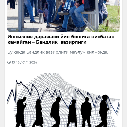
Ишсизлик даражаси йил бошига нисбатан
камайган – Бандлик вазирлиги
Бу ҳақда Бандлик вазирлиги маълум қилмоқда.
13:46 / 01.11.2024