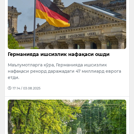
Германияда ишсизлик нафақаси ошди
Маълумотларга кўра, Германияда ишсизлик
нафақаси рекорд даражадаги 47 миллиард еврога
етди.
17:14 / 03.08.2025