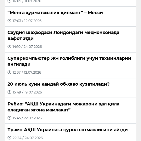
16:09 / 11.07.2026
“Менга ҳурматсизлик қилманг” – Месси
17:03 / 12.07.2026
Саудия шаҳзодаси Лондондаги меҳмонхонада
вафот этди
14:10 / 24.07.2026
Суперкомпьютер ЖЧ ғолиблиги учун тахминларни
янгилади
12:57 / 12.07.2026
20 июль куни қандай об-ҳаво кузатилади?
15:49 / 19.07.2026
Рубио: “АҚШ Украинадаги можарони ҳал қила
оладиган ягона мамлакат”
15:45 / 22.07.2026
Трамп АҚШ Украинага қурол сотмаслигини айтди
22:24 / 24.07.2026