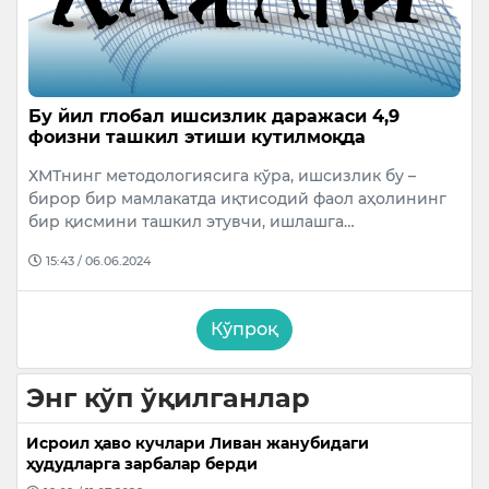
Бу йил глобал ишсизлик даражаси 4,9
фоизни ташкил этиши кутилмоқда
ХМТнинг методологиясига кўра, ишсизлик бу –
бирор бир мамлакатда иқтисодий фаол аҳолининг
бир қисмини ташкил этувчи, ишлашга…
15:43 / 06.06.2024
Кўпроқ
Энг кўп ўқилганлар
Исроил ҳаво кучлари Ливан жанубидаги
ҳудудларга зарбалар берди