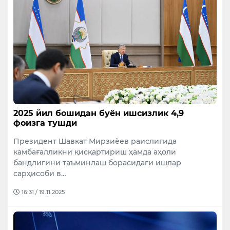
2025 йил бошидан буён ишсизлик 4,9
фоизга тушди
Президент Шавкат Мирзиёев раислигида
камбағалликни қисқартириш ҳамда аҳоли
бандлигини таъминлаш борасидаги ишлар
сарҳисоби в…
16:31 / 19.11.2025