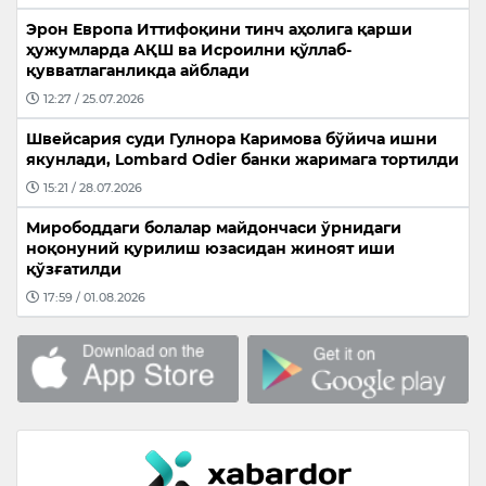
Эрон Европа Иттифоқини тинч аҳолига қарши
ҳужумларда АҚШ ва Исроилни қўллаб-
қувватлаганликда айблади
12:27 / 25.07.2026
Швейсария суди Гулнора Каримова бўйича ишни
якунлади, Lombard Odier банки жаримага тортилди
15:21 / 28.07.2026
Мирободдаги болалар майдончаси ўрнидаги
ноқонуний қурилиш юзасидан жиноят иши
қўзғатилди
17:59 / 01.08.2026