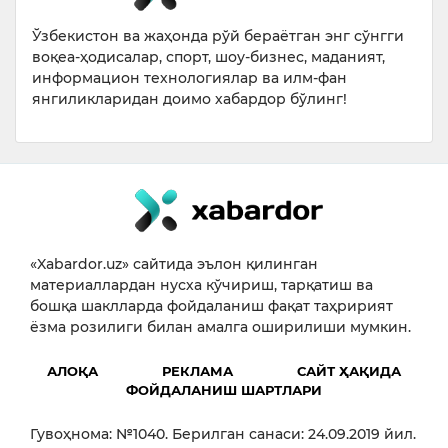
Ўзбекистон ва жаҳонда рўй бераётган энг сўнгги
воқеа-ҳодисалар, спорт, шоу-бизнес, маданият,
информацион технологиялар ва илм-фан
янгиликларидан доимо хабардор бўлинг!
«Xabardor.uz» сайтида эълон қилинган
материаллардан нусха кўчириш, тарқатиш ва
бошқа шаклларда фойдаланиш фақат таҳририят
ёзма розилиги билан амалга оширилиши мумкин.
АЛОҚА
РЕКЛАМА
САЙТ ҲАҚИДА
ФОЙДАЛАНИШ ШАРТЛАРИ
Гувоҳнома: №1040. Берилган санаси: 24.09.2019 йил.