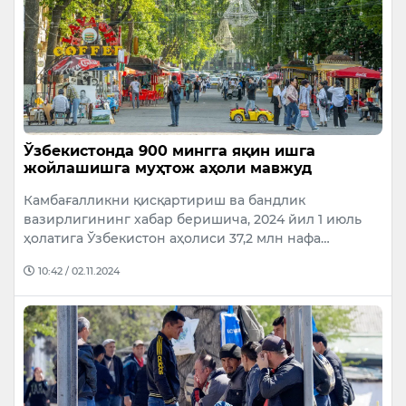
Ўзбекистонда 900 мингга яқин ишга
жойлашишга муҳтож аҳоли мавжуд
Камбағалликни қисқартириш ва бандлик
вазирлигининг хабар беришича, 2024 йил 1 июль
ҳолатига Ўзбекистон аҳолиси 37,2 млн нафа…
10:42 / 02.11.2024