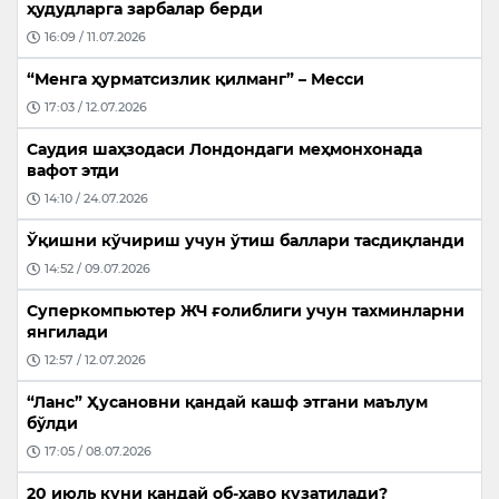
ҳудудларга зарбалар берди
16:09 / 11.07.2026
“Менга ҳурматсизлик қилманг” – Месси
17:03 / 12.07.2026
Саудия шаҳзодаси Лондондаги меҳмонхонада
вафот этди
14:10 / 24.07.2026
Ўқишни кўчириш учун ўтиш баллари тасдиқланди
14:52 / 09.07.2026
Суперкомпьютер ЖЧ ғолиблиги учун тахминларни
янгилади
12:57 / 12.07.2026
“Ланс” Ҳусановни қандай кашф этгани маълум
бўлди
17:05 / 08.07.2026
20 июль куни қандай об-ҳаво кузатилади?