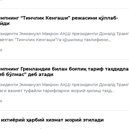
мпнинг “Тинчлик Кенгаши” режасини қўллаб-
айди
зиденти Эммануэл Макрон АҚШ президенти Доналд Трам
заётган “Тинчлик Кенгаши”га қўшилиш таклифини…
26
мпнинг Гренландия билан боғлиқ тариф таҳдидл
иб бўлмас” деб атади
зиденти Эммануэл Макрон АҚШ президенти Доналд Трам
аги вазият туфайли тарифларни жорий қилиш таҳд…
26
ихтиёрий ҳарбий хизмат жорий этилади