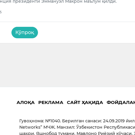
анция президенти Эммануэл Макрон маълум қилди.
5
Кўпроқ
АЛОҚА
РЕКЛАМА
САЙТ ҲАҚИДА
ФОЙДАЛА
Гувоҳнома: №1040. Берилган санаси: 24.09.2019 йил
Networks” МЧЖ. Манзил: Ўзбекистон Республикаси
шаҳри, Яшнобод тумани, Мавлоно Риёзий кўчаси, 3