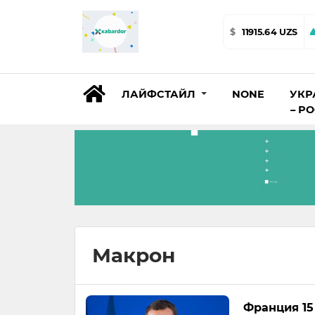
$
11915.64 UZS
ЛАЙФСТАЙЛ
NONE
УКР
– Р
Макрон
Франция 15