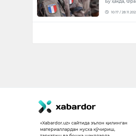
Бу ҳақда, Фр
10:17 / 28.11.202
«Xabardor.uz» сайтида эълон қилинган
материаллардан нусха кўчириш,
тарқатиш ва бошқа шаклларда