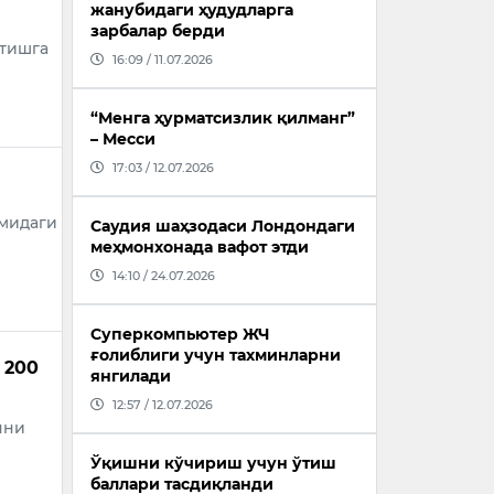
жанубидаги ҳудудларга
зарбалар берди
тишга
16:09 / 11.07.2026
“Менга ҳурматсизлик қилманг”
– Месси
17:03 / 12.07.2026
мидаги
Саудия шаҳзодаси Лондондаги
меҳмонхонада вафот этди
14:10 / 24.07.2026
Суперкомпьютер ЖЧ
ғолиблиги учун тахминларни
 200
янгилади
12:57 / 12.07.2026
нни
Ўқишни кўчириш учун ўтиш
баллари тасдиқланди