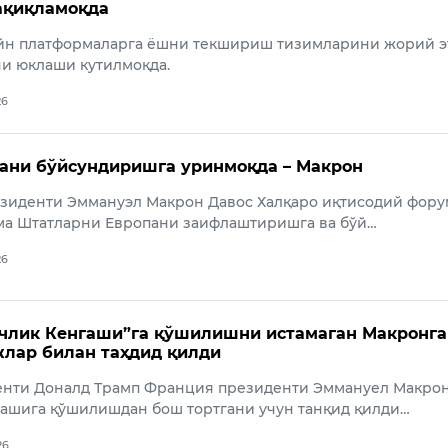
ақиқламоқда
йн платформаларга ёшни текшириш тизимларини жорий э
и юклаши кутилмоқда.
26
ани бўйсундиришга уринмоқда – Макрон
зиденти Эммануэл Макрон Давос Халқаро иқтисодий фору
ма Штатларни Европани заифлаштиришга ва бўй…
26
члик Кенгаши”га қўшилишни истамаган Макронга
лар билан таҳдид қилди
нти Доналд Трамп Франция президенти Эммануел Макро
гашига қўшилишдан бош тортгани учун танқид қилди…
26