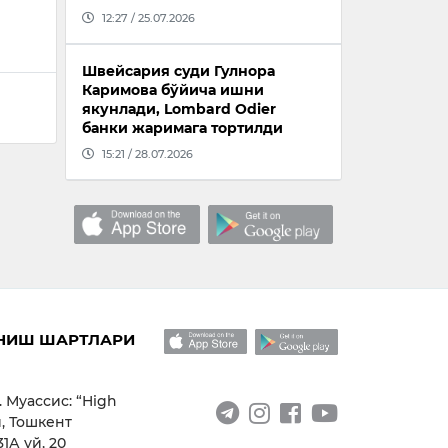
12:27 / 25.07.2026
Швейсария суди Гулнора
Каримова бўйича ишни
якунлади, Lombard Odier
банки жаримага тортилди
15:21 / 28.07.2026
НИШ ШАРТЛАРИ
. Муассис: “High
, Тошкент
1А уй, 20