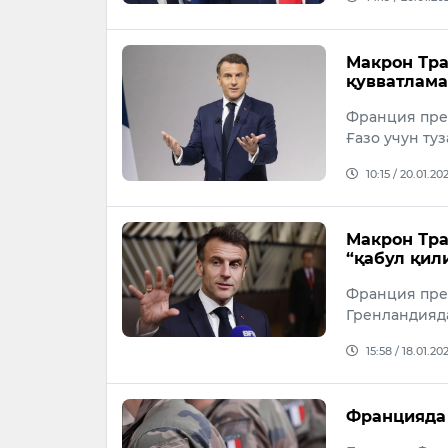
Макрон Тра
қувватлам
Франция пре
Ғазо учун ту
10:15 / 20.01.20
Макрон Тра
“қабул қил
Франция пре
Гренландияд
15:58 / 18.01.20
Францияда 