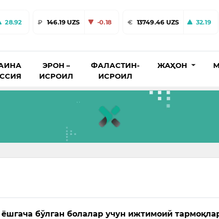
28.92
₽
146.19 UZS
-0.18
€
13749.46 UZS
32.19
АИНА
ЭРОН –
ФАЛАСТИН-
ЖАҲОН
М
ОССИЯ
ИСРОИЛ
ИСРОИЛ
 ёшгача бўлган болалар учун ижтимоий тармоқла