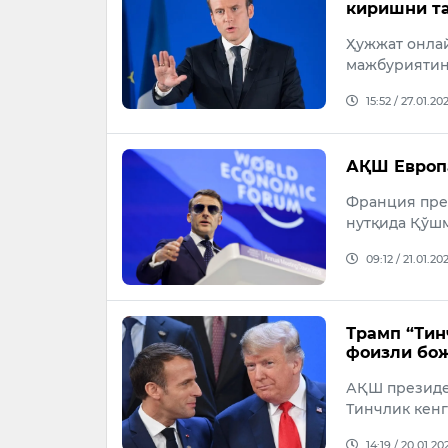
киришни т
Ҳужжат онла
мажбуриятин
15:52 / 27.01.20
АҚШ Европ
Франция пре
нутқида Қўш
09:12 / 21.01.20
Трамп “Тин
фоизли бож
АҚШ президе
Тинчлик кен
14:19 / 20.01.20