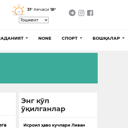
31°
Кечаси
18°
АДАНИЯТ
NONE
СПОРТ
БОШҚАЛАР
Энг кўп
ўқилганлар
рга
Исроил ҳаво кучлари Ливан