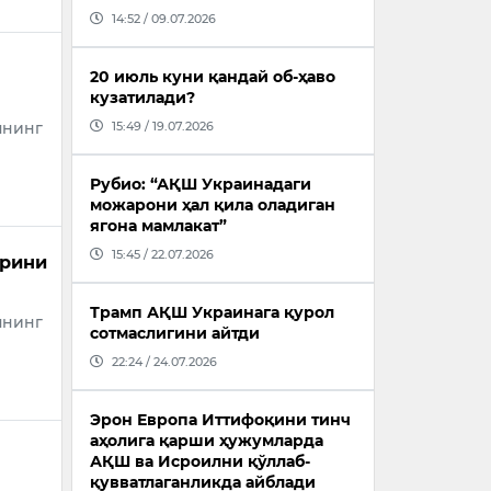
14:52 / 09.07.2026
20 июль куни қандай об-ҳаво
кузатилади?
15:49 / 19.07.2026
пнинг
Рубио: “АҚШ Украинадаги
можарони ҳал қила оладиган
ягона мамлакат”
15:45 / 22.07.2026
арини
Трамп АҚШ Украинага қурол
пнинг
сотмаслигини айтди
22:24 / 24.07.2026
Эрон Европа Иттифоқини тинч
аҳолига қарши ҳужумларда
АҚШ ва Исроилни қўллаб-
қувватлаганликда айблади