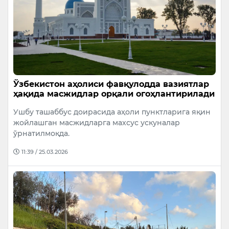
Ўзбекистон аҳолиси фавқулодда вазиятлар
ҳақида масжидлар орқали огоҳлантирилади
Ушбу ташаббус доирасида аҳоли пунктларига яқин
жойлашган масжидларга махсус ускуналар
ўрнатилмоқда.
11:39 / 25.03.2026