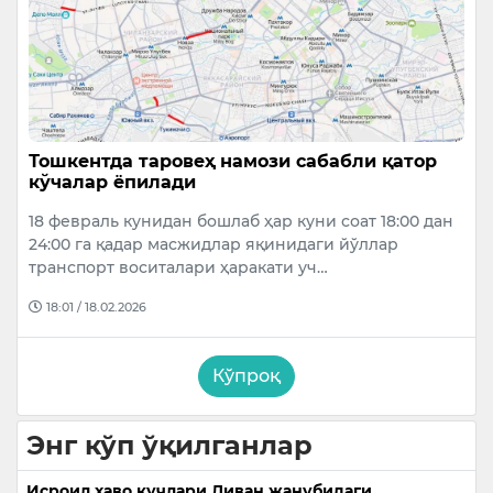
Тошкентда таровеҳ намози сабабли қатор
кўчалар ёпилади
18 февраль кунидан бошлаб ҳар куни соат 18:00 дан
24:00 га қадар масжидлар яқинидаги йўллар
транспорт воситалари ҳаракати уч…
18:01 / 18.02.2026
Кўпроқ
Энг кўп ўқилганлар
Исроил ҳаво кучлари Ливан жанубидаги