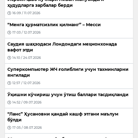
ҳудудларга зарбалар берди
16:09 / 11.07.2026
“Менга ҳурматсизлик қилманг” – Месси
17:03 / 12.07.2026
Саудия шаҳзодаси Лондондаги меҳмонхонада
вафот этди
14:10 / 24.07.2026
Суперкомпьютер ЖЧ ғолиблиги учун тахминларни
янгилади
12:57 / 12.07.2026
Ўқишни кўчириш учун ўтиш баллари тасдиқланди
14:52 / 09.07.2026
“Ланс” Ҳусановни қандай кашф этгани маълум
бўлди
17:05 / 08.07.2026