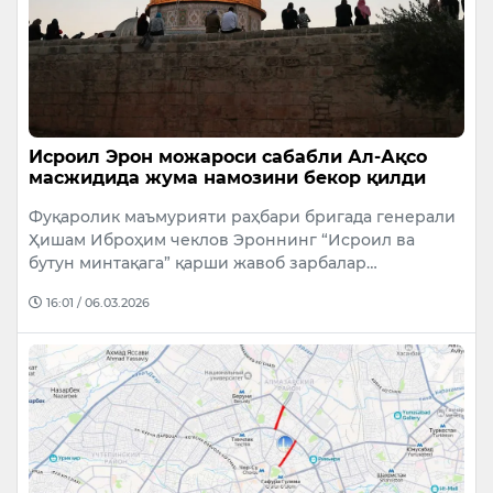
Исроил Эрон можароси сабабли Ал-Ақсо
масжидида жума намозини бекор қилди
Фуқаролик маъмурияти раҳбари бригада генерали
Ҳишам Иброҳим чеклов Эроннинг “Исроил ва
бутун минтақага” қарши жавоб зарбалар…
16:01 / 06.03.2026