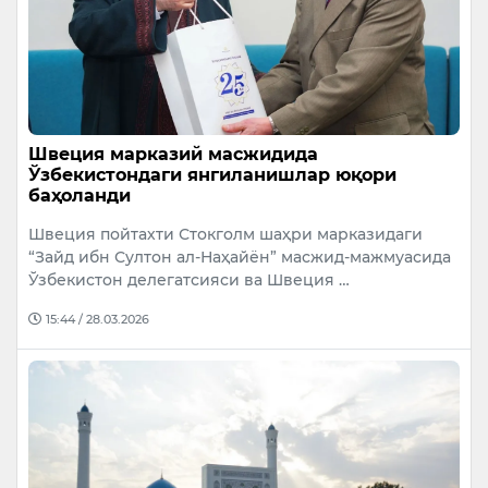
Швеция марказий масжидида
Ўзбекистондаги янгиланишлар юқори
баҳоланди
Швеция пойтахти Стокголм шаҳри марказидаги
“Зайд ибн Султон ал-Наҳайён” масжид-мажмуасида
Ўзбекистон делегатсияси ва Швеция …
15:44 / 28.03.2026