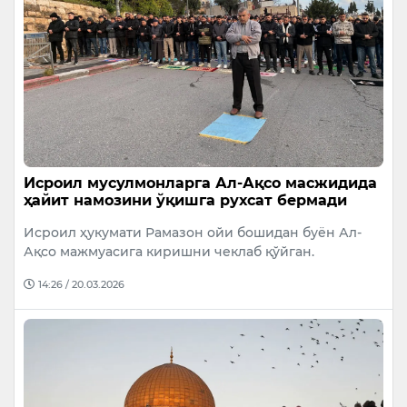
Исроил мусулмонларга Ал-Ақсо масжидида
ҳайит намозини ўқишга рухсат бермади
Исроил ҳукумати Рамазон ойи бошидан буён Ал-
Ақсо мажмуасига киришни чеклаб қўйган.
14:26 / 20.03.2026