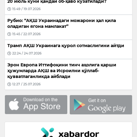
20 июль куни қандай об-ҳаво кузатилади?
15:49 / 19.07.2026
Рубио: “АҚШ Украинадаги можарони ҳал қила
оладиган ягона мамлакат”
15:45 / 22.07.2026
Трамп АҚШ Украинага қурол сотмаслигини айтди
22:24 / 24.07.2026
Эрон Европа Иттифоқини тинч аҳолига қарши
ҳужумларда АҚШ ва Исроилни қўллаб-
қувватлаганликда айблади
12:27 / 25.07.2026