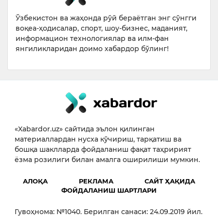
Ўзбекистон ва жаҳонда рўй бераётган энг сўнгги
воқеа-ҳодисалар, спорт, шоу-бизнес, маданият,
информацион технологиялар ва илм-фан
янгиликларидан доимо хабардор бўлинг!
«Xabardor.uz» сайтида эълон қилинган
материаллардан нусха кўчириш, тарқатиш ва
бошқа шаклларда фойдаланиш фақат таҳририят
ёзма розилиги билан амалга оширилиши мумкин.
АЛОҚА
РЕКЛАМА
САЙТ ҲАҚИДА
ФОЙДАЛАНИШ ШАРТЛАРИ
Гувоҳнома: №1040. Берилган санаси: 24.09.2019 йил.