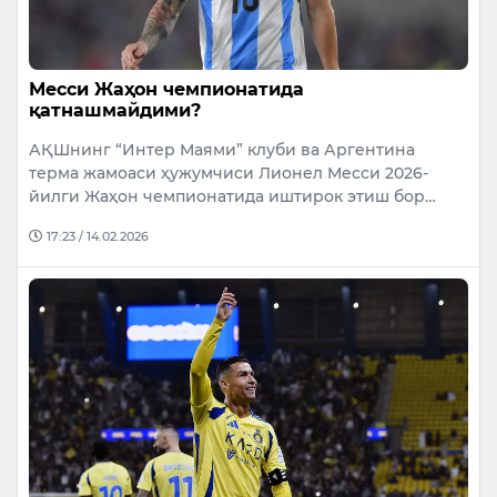
Месси Жаҳон чемпионатида
қатнашмайдими?
АҚШнинг “Интер Маями” клуби ва Аргентина
терма жамоаси ҳужумчиси Лионел Месси 2026-
йилги Жаҳон чемпионатида иштирок этиш бор…
17:23 / 14.02.2026