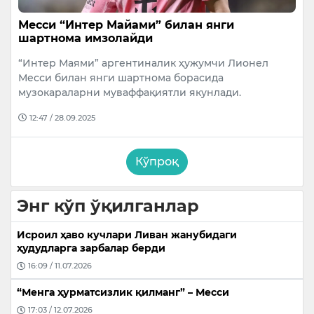
Месси “Интер Майами” билан янги
шартнома имзолайди
“Интер Маями” аргентиналик ҳужумчи Лионел
Месси билан янги шартнома борасида
музокараларни муваффақиятли якунлади.
12:47 / 28.09.2025
Кўпроқ
Энг кўп ўқилганлар
Исроил ҳаво кучлари Ливан жанубидаги
ҳудудларга зарбалар берди
16:09 / 11.07.2026
“Менга ҳурматсизлик қилманг” – Месси
17:03 / 12.07.2026