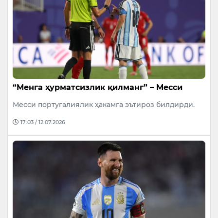
“Менга ҳурматсизлик қилманг” – Месси
Месси португалиялик ҳакамга эътироз билдирди.
17:03 / 12.07.2026