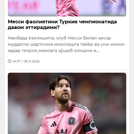
Месси фаолиятини Туркия чемпионатида
давом эттирадими?
Манбада ёзилишича, клуб Месси билан қисқа
муддатли шартнома имзолашга тайёр ва уни имкон
қадар тезроқ жамоага қўшиб олишни и…
14:57 / 06.11.2025