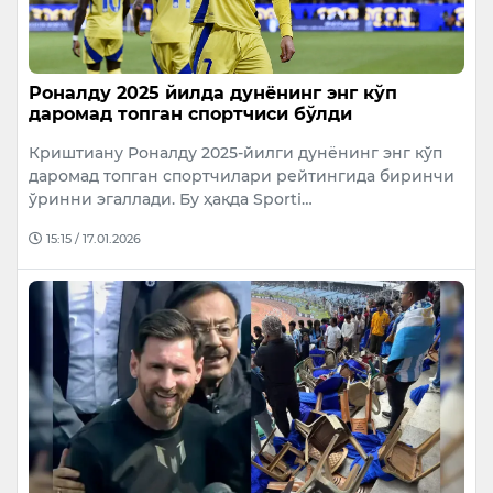
Роналду 2025 йилда дунёнинг энг кўп
даромад топган спортчиси бўлди
Криштиану Роналду 2025-йилги дунёнинг энг кўп
даромад топган спортчилари рейтингида биринчи
ўринни эгаллади. Бу ҳақда Sporti…
15:15 / 17.01.2026