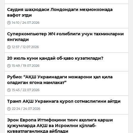
Саудия шаҳзодаси Лондондаги меҳмонхонада
вафот этди
14:10 / 24.07.2026
Суперкомпьютер ЖЧ ғолиблиги учун тахминларни
янгилади
12:57 / 12.07.2026
20 июль куни қандай об-ҳаво кузатилади?
15:49 / 19.07.2026
Рубио: “АҚШ Украинадаги можарони ҳал қила
оладиган ягона мамлакат”
15:45 / 22.07.2026
Трамп АҚШ Украинага қурол сотмаслигини айтди
22:24 / 24.07.2026
Эрон Европа Иттифоқини тинч аҳолига қарши
ҳужумларда АҚШ ва Исроилни қўллаб-
қувватлаганликда айблади