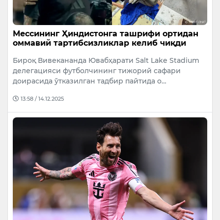
Мессининг Ҳиндистонга ташрифи ортидан
оммавий тартибсизликлар келиб чиқди
Бироқ Вивекананда Ювабҳарати Salt Lake Stadium
делегацияси футболчининг тижорий сафари
доирасида ўтказилган тадбир пайтида о…
13:58 / 14.12.2025