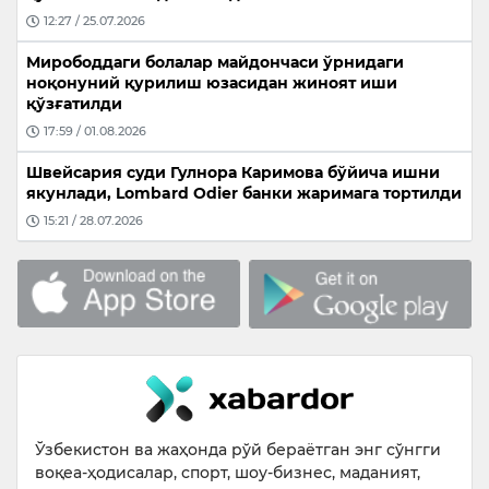
12:27 / 25.07.2026
Мирободдаги болалар майдончаси ўрнидаги
ноқонуний қурилиш юзасидан жиноят иши
қўзғатилди
17:59 / 01.08.2026
Швейсария суди Гулнора Каримова бўйича ишни
якунлади, Lombard Odier банки жаримага тортилди
15:21 / 28.07.2026
Ўзбекистон ва жаҳонда рўй бераётган энг сўнгги
воқеа-ҳодисалар, спорт, шоу-бизнес, маданият,