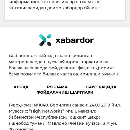
информацион технологиялар ва илм-фан
янгиликларидан доимо хабардор бўлинг!
«Xabardor.uz» сайтида эълон қилинган
материаллардан нусха кўчириш, тарқатиш ва
бошқа шаклларда фойдаланиш фақат таҳририят
ёзма розилиги билан амалга оширилиши мумкин.
АЛОҚА
РЕКЛАМА
САЙТ ҲАҚИДА
ФОЙДАЛАНИШ ШАРТЛАРИ
Гувоҳнома: №1040. Берилган санаси: 24.09.2019 йил.
Муассис: “High Networks” МЧЖ. Манзил:
Ўзбекистон Республикаси, Тошкент шаҳри,
Яшнобод тумани, Мавлоно Риёзий кўчаси, 31А уй,
20 хонадон