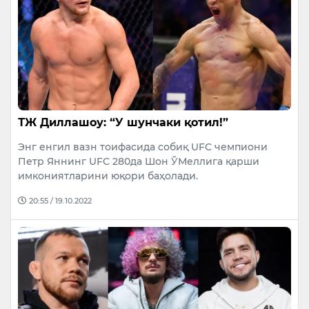
ТЖ Диллашоу: “У шунчаки қотил!”
Энг енгил вазн тоифасида собиқ UFC чемпиони
Петр Яннинг UFC 280да Шон ЎМеллига қарши
имкониятларини юқори баҳолади.
20:55 / 19.10.2022