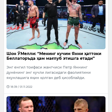
Шон ЎМелли: “Менинг кучим Янни ҳаттоки
Беллаторъда ҳам мағлуб этишга етади”
Энг енгил тоифаси жангчиси Петр Яннинг
дунёнинг энг кучли лигасидаги фаолиятини
якунлашига яқин қолган деб ҳисоблайди.
18:39 / 01.11.2022