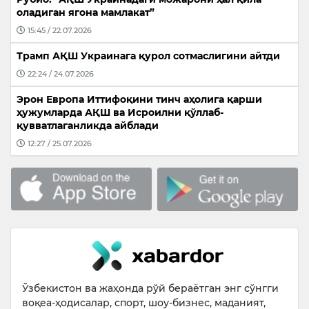
оладиган ягона мамлакат”
15:45 / 22.07.2026
Трамп АҚШ Украинага қурол сотмаслигини айтди
22:24 / 24.07.2026
Эрон Европа Иттифоқини тинч аҳолига қарши
ҳужумларда АҚШ ва Исроилни қўллаб-
қувватлаганликда айблади
12:27 / 25.07.2026
Ўзбекистон ва жаҳонда рўй бераётган энг сўнгги
воқеа-ҳодисалар, спорт, шоу-бизнес, маданият,