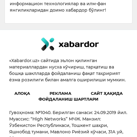
информацион технологиялар ва илм-фан
янгиликларидан доимо хабардор бўлинг!
«Xabardor.uz» сайтида эълон қилинган
материаллардан нусха кўчириш, тарқатиш ва
бошқа шаклларда фойдаланиш фақат таҳририят
ёзма розилиги билан амалга оширилиши мумкин.
АЛОҚА
РЕКЛАМА
САЙТ ҲАҚИДА
ФОЙДАЛАНИШ ШАРТЛАРИ
Гувоҳнома: №1040. Берилган санаси: 24.09.2019 йил.
Муассис: “High Networks” МЧЖ. Манзил:
Ўзбекистон Республикаси, Тошкент шаҳри,
Яшнобод тумани, Мавлоно Риёзий кўчаси, 31А уй,