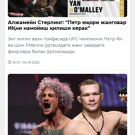
Алжамейн Стерлинг: “Петр юқори жанговар
ИҚни намойиш қилиши керак”
Энг енгил вазн тоифасида UFC чемпиони Петр Ян
ва Шон ЎМелли ўртасидаги жанг ҳақидаги
фикрлари билан ўртоқлашди.
15:51 / 04.10.2022