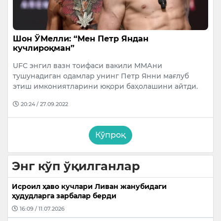
Шон ЎМелли: “Мен Петр Яндан
кучлироқман”
UFC энгил вазн тоифаси вакили ММАни
тушунадиган одамлар унинг Петр Янни мағлуб
этиш имкониятларини юқори баҳолашини айтди.
20:24 / 27.09.2022
Кўпроқ
Энг кўп ўқилганлар
Исроил ҳаво кучлари Ливан жанубидаги
ҳудудларга зарбалар берди
16:09 / 11.07.2026