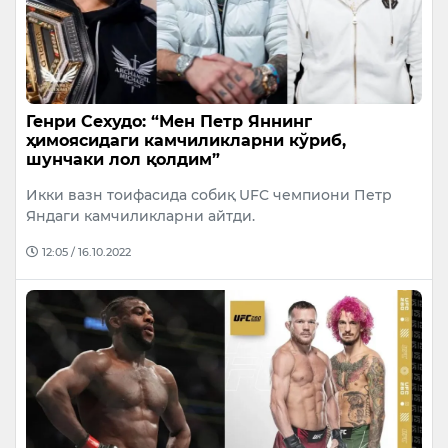
Генри Cехудо: “Мен Петр Яннинг
ҳимоясидаги камчиликларни кўриб,
шунчаки лол қолдим”
Икки вазн тоифасида собиқ UFC чемпиони Петр
Яндаги камчиликларни айтди.
12:05 / 16.10.2022