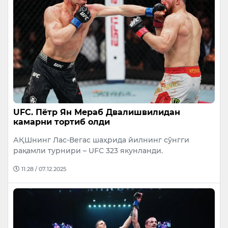
UFC. Пётр Ян Мераб Двалишвилидан
камарни тортиб олди
АҚШнинг Лас-Вегас шаҳрида йилнинг сўнгги
рақамли турнири – UFC 323 якунланди.
11:28 / 07.12.2025