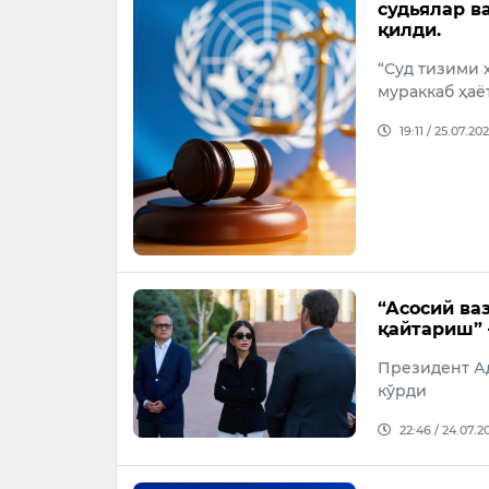
судьялар в
қилди.
“Суд тизими 
мураккаб ҳаё
19:11 / 25.07.20
“Асосий ва
қайтариш” 
Президент А
кўрди
22:46 / 24.07.2