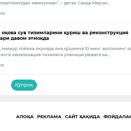
лоқотимиздан мамнунман”, – деган Саида Мирзи…
2026
оқова сув тизимларини қуриш ва реконструкция
ари давом этмоқда
 мазкур лойиҳа якунида яна қўшимча 10 минг аҳолининг ҳ
 янги канализация тизимига уланиши режага ки…
026
Кўпроқ
АЛОҚА
РЕКЛАМА
САЙТ ҲАҚИДА
ФОЙДАЛА