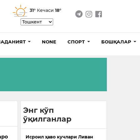
31°
Кечаси
18°
АДАНИЯТ
NONE
СПОРТ
БОШҚАЛАР
Энг кўп
ўқилганлар
аро
Исроил ҳаво кучлари Ливан