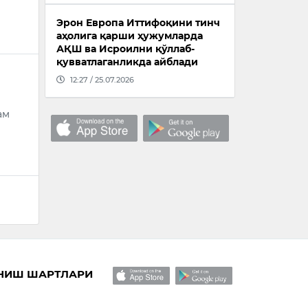
Эрон Европа Иттифоқини тинч
аҳолига қарши ҳужумларда
АҚШ ва Исроилни қўллаб-
қувватлаганликда айблади
12:27 / 25.07.2026
ам
НИШ ШАРТЛАРИ