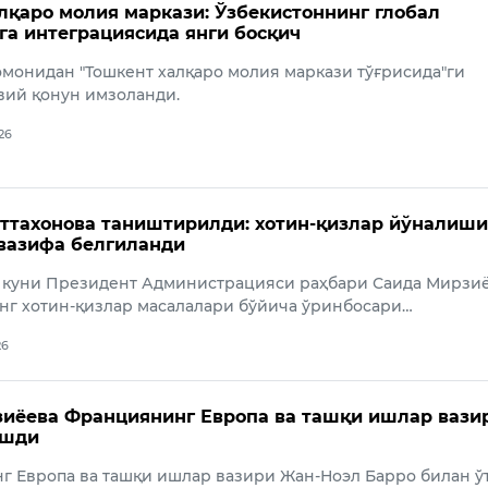
лқаро молия маркази: Ўзбекистоннинг глобал
га интеграциясида янги босқич
монидан "Тошкент халқаро молия маркази тўғрисида"ги
вий қонун имзоланди.
026
ттахонова таништирилди: хотин-қизлар йўналиши
 вазифа белгиланди
ь куни Президент Администрацияси раҳбари Саида Мирзи
нг хотин-қизлар масалалари бўйича ўринбосари…
26
иёева Франциянинг Европа ва ташқи ишлар вази
ашди
 Европа ва ташқи ишлар вазири Жан-Ноэл Барро билан ў