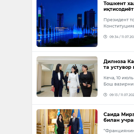
Тошкент ха
иқтисодиёт
Президент то
Конституция
09:34 / 11.07.2
Дилноза Ка
та устувор
Кеча, 10 июл
Бош вазирни
09:13 / 11.07.20
Саида Мирз
билан учр
“Франциянинг