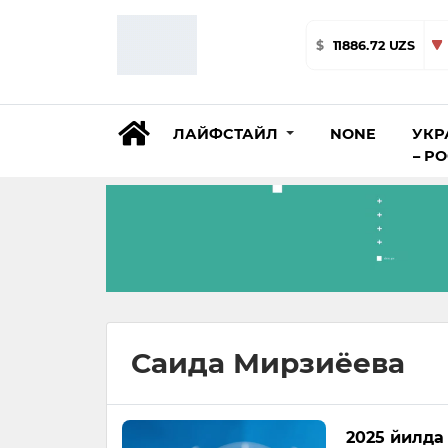
$
11886.72 UZS
ЛАЙФСТАЙЛ
NONE
УКР
– Р
Саида Мирзиёева
2025 йилда