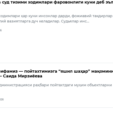
а суд тизими ходимлари фаровонлиги куни деб эъ
ходимлари ҳар куни инсонлар дарди, фожиавий тақдирлар
тий вазиятларга дуч келадилар. Судьялар инс…
26
зифамиз — пойтахтимизга “яшил шаҳар” мақомин
– Саида Мирзиёева
дминистрацияси раҳбари пойтахтдаги муҳим объектларни
026