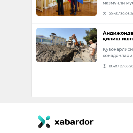
мазмунли му
09:43 / 30.06.
Андижонда 
қилиш ишл
Қувонарлиси,
хонадонлари
18:40 / 27.06.2