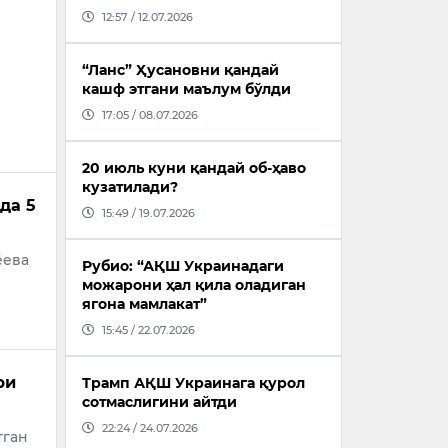
12:57 / 12.07.2026
“Ланс” Ҳусановни қандай
кашф этгани маълум бўлди
17:05 / 08.07.2026
20 июль куни қандай об-ҳаво
кузатилади?
да 5
15:49 / 19.07.2026
ёева
Рубио: “АҚШ Украинадаги
можарони ҳал қила оладиган
ягона мамлакат”
15:45 / 22.07.2026
ри
Трамп АҚШ Украинага қурол
сотмаслигини айтди
22:24 / 24.07.2026
тган