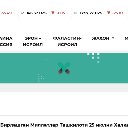
-55.49
₽
146.37 UZS
-1.05
€
13717.27 UZS
-25.83
АИНА
ЭРОН –
ФАЛАСТИН-
ЖАҲОН
М
ОССИЯ
ИСРОИЛ
ИСРОИЛ
 Бирлашган Миллатлар Ташкилоти 25 июлни Халқ