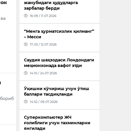
лон
жанубидаги ҳудудларга
зарбалар берди
16:09 / 11.07.2026
 ва
“Менга ҳурматсизлик қилманг”
– Месси
17:03 / 12.07.2026
Саудия шаҳзодаси Лондондаги
меҳмонхонада вафот этди
14:10 / 24.07.2026
и
Ўқишни кўчириш учун ўтиш
баллари тасдиқланди
 бориб
14:52 / 09.07.2026
Суперкомпьютер ЖЧ
ғолиблиги учун тахминларни
янгилади