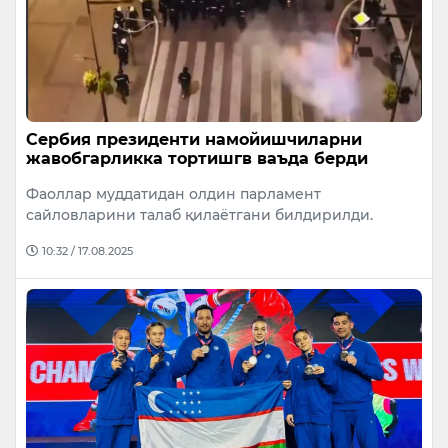
Сербия президенти намойишчиларни
жавобгарликка тортишгв ваъда берди
Фаоллар муддатидан олдин парламент
сайловларини талаб қилаётгани билдирилди.
10:32 / 17.08.2025