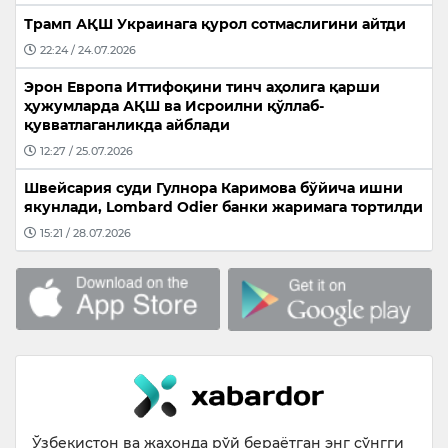
Трамп АҚШ Украинага қурол сотмаслигини айтди
22:24 / 24.07.2026
Эрон Европа Иттифоқини тинч аҳолига қарши
ҳужумларда АҚШ ва Исроилни қўллаб-
қувватлаганликда айблади
12:27 / 25.07.2026
Швейсария суди Гулнора Каримова бўйича ишни
якунлади, Lombard Odier банки жаримага тортилди
15:21 / 28.07.2026
Ўзбекистон ва жаҳонда рўй бераётган энг сўнгги