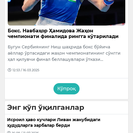
Бокс. Навбаҳор Ҳамидова Жаҳон
чемпионати финалида рингга кўтарилади
Бугун Сербиянинг Ниш шаҳрида бокс бўйича
аёллар ўртасидаги жаҳон чемпионатининг сўнгги
ҳал қилувчи финал беллашувлари ўткази…
12:53 / 16.03.2025
Кўпроқ
Энг кўп ўқилганлар
Исроил ҳаво кучлари Ливан жанубидаги
ҳудудларга зарбалар берди
16:09 / 11.07.2026