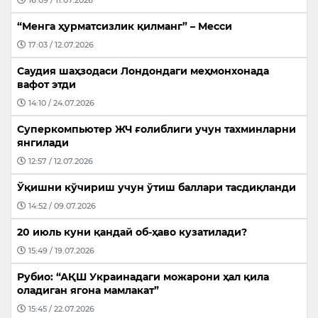
“Менга ҳурматсизлик қилманг” – Месси
17:03 / 12.07.2026
Саудия шаҳзодаси Лондондаги меҳмонхонада
вафот этди
14:10 / 24.07.2026
Суперкомпьютер ЖЧ ғолиблиги учун тахминларни
янгилади
12:57 / 12.07.2026
Ўқишни кўчириш учун ўтиш баллари тасдиқланди
14:52 / 09.07.2026
20 июль куни қандай об-ҳаво кузатилади?
15:49 / 19.07.2026
Рубио: “АҚШ Украинадаги можарони ҳал қила
оладиган ягона мамлакат”
15:45 / 22.07.2026