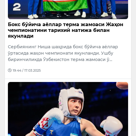
Бокс бўйича аёллар терма жамоаси Жаҳон
чемпионатини тарихий натижа билан
якунлади
Сербиянинг Ниша шаҳрида бокс бўйича аёллар
ўртасида жаҳон чемпионати якунланди. Ушбу
биринчиликда Ўзбекистон терма жамоаси ў…
19:44 / 17.03.2025