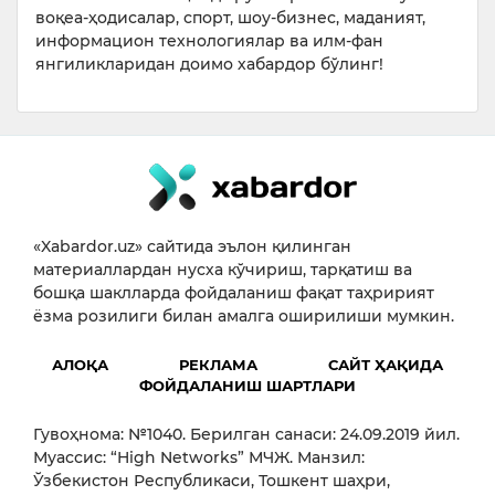
воқеа-ҳодисалар, спорт, шоу-бизнес, маданият,
информацион технологиялар ва илм-фан
янгиликларидан доимо хабардор бўлинг!
«Xabardor.uz» сайтида эълон қилинган
материаллардан нусха кўчириш, тарқатиш ва
бошқа шаклларда фойдаланиш фақат таҳририят
ёзма розилиги билан амалга оширилиши мумкин.
АЛОҚА
РЕКЛАМА
САЙТ ҲАҚИДА
ФОЙДАЛАНИШ ШАРТЛАРИ
Гувоҳнома: №1040. Берилган санаси: 24.09.2019 йил.
Муассис: “High Networks” МЧЖ. Манзил:
Ўзбекистон Республикаси, Тошкент шаҳри,