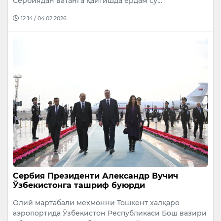
Сербиядан ватанга қайтишда ёрдам сў…
12:14 / 04.02.2026
Сербия Президенти Александр Вучич
Ўзбекистонга ташриф буюрди
Олий мартабали меҳмонни Тошкент халқаро
аэропортида Ўзбекистон Республикаси Бош вазири