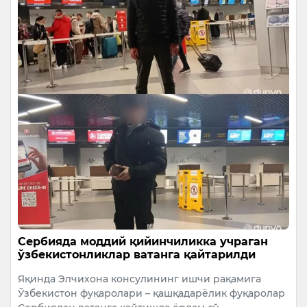
Сербияда моддий қийинчиликка учраган
ўзбекистонликлар ватанга қайтарилди
Яқинда Элчихона консулининг ишчи рақамига
Ўзбекистон фуқаролари – қашқадарёлик фуқаролар