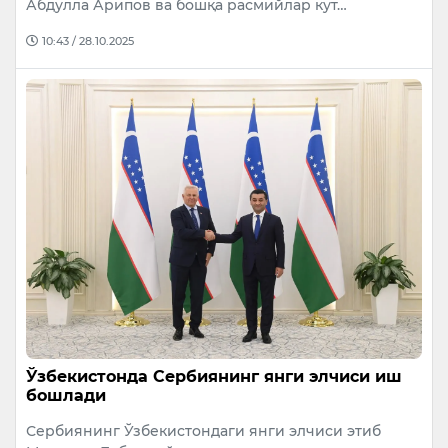
Абдулла Арипов ва бошқа расмийлар кут…
10:43 / 28.10.2025
Ўзбекистонда Сербиянинг янги элчиси иш
бошлади
Сербиянинг Ўзбекистондаги янги элчиси этиб