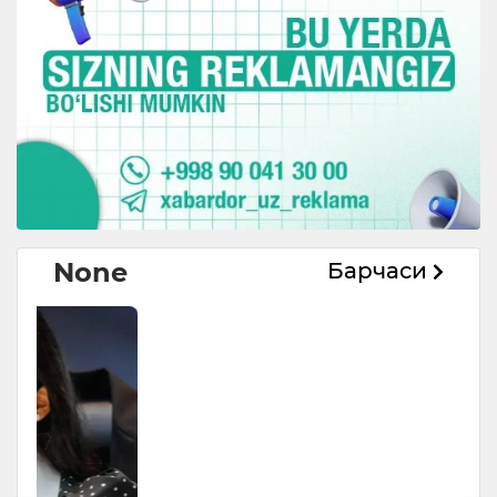
None
Барчаси