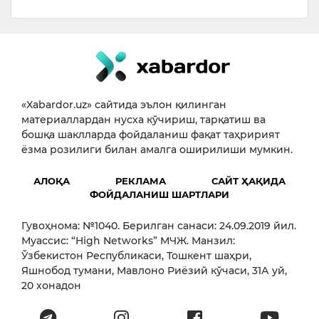
«Xabardor.uz» сайтида эълон қилинган
материаллардан нусха кўчириш, тарқатиш ва
бошқа шаклларда фойдаланиш фақат таҳририят
ёзма розилиги билан амалга оширилиши мумкин.
АЛОҚА
РЕКЛАМА
САЙТ ҲАҚИДА
ФОЙДАЛАНИШ ШАРТЛАРИ
Гувоҳнома: №1040. Берилган санаси: 24.09.2019 йил.
Муассис: “High Networks” МЧЖ. Манзил:
Ўзбекистон Республикаси, Тошкент шаҳри,
Яшнобод тумани, Мавлоно Риёзий кўчаси, 31А уй,
20 хонадон