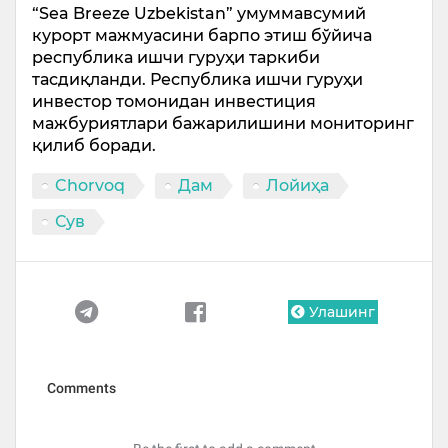
“Sea Breeze Uzbekistan” умуммавсумий
курорт мажмуасини барпо этиш бўйича
республика ишчи гуруҳи таркиби
тасдиқланди. Республика ишчи гуруҳи
инвестор томонидан инвестиция
мажбуриятлари бажарилишини мониторинг
қилиб боради.
Chorvoq
Дам
Лойиҳа
Сув
Улашинг