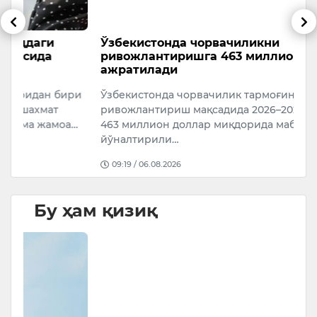
Ўзбекистонда чорвачиликни
6
ривожлантиришга 463 миллион доллар
5 
ажратилади
ри
Ўзбекистонда чорвачилик тармоғини
ривожлантириш мақсадида 2026–2028 йилларда
а…
463 миллион доллар миқдорида маблағ
йўналтирили…
09:19 / 06.08.2026
Бу ҳам қизиқ