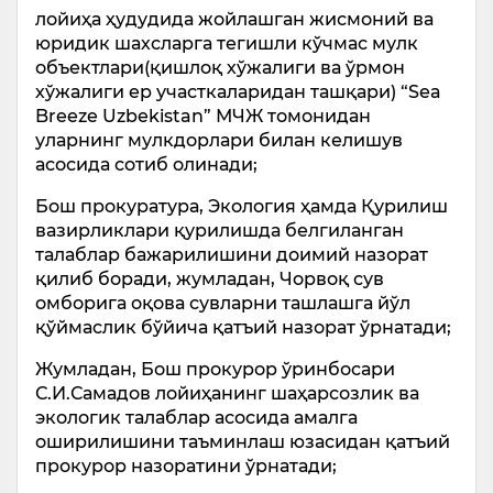
лойиҳа ҳудудида жойлашган жисмоний ва
юридик шахсларга тегишли кўчмас мулк
объектлари(қишлоқ хўжалиги ва ўрмон
хўжалиги ер участкаларидан ташқари) “Sеа
Breeze Uzbekistan” МЧЖ томонидан
уларнинг мулкдорлари билан келишув
асосида сотиб олинади;
Бош прокуратура, Экология ҳамда Қурилиш
вазирликлари қурилишда белгиланган
талаблар бажарилишини доимий назорат
қилиб боради, жумладан, Чорвоқ сув
омборига оқова сувларни ташлашга йўл
қўймаслик бўйича қатъий назорат ўрнатади;
Жумладан, Бош прокурор ўринбосари
С.И.Самадов лойиҳанинг шаҳарсозлик ва
экологик талаблар асосида амалга
оширилишини таъминлаш юзасидан қатъий
прокурор назоратини ўрнатади;