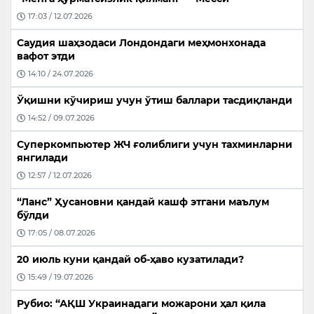
17:03 / 12.07.2026
Саудия шаҳзодаси Лондондаги меҳмонхонада
вафот этди
14:10 / 24.07.2026
Ўқишни кўчириш учун ўтиш баллари тасдиқланди
14:52 / 09.07.2026
Суперкомпьютер ЖЧ ғолиблиги учун тахминларни
янгилади
12:57 / 12.07.2026
“Ланс” Ҳусановни қандай кашф этгани маълум
бўлди
17:05 / 08.07.2026
20 июль куни қандай об-ҳаво кузатилади?
15:49 / 19.07.2026
Рубио: “АҚШ Украинадаги можарони ҳал қила