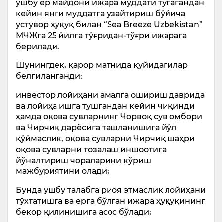
ушбу ер майдони ижара муддати тугагандан
кейин янги муддатга узайтириш бўйича
устувор ҳуқуқ билан “Sеа Breeze Uzbekistan”
МЧЖга 25 йилга тўғридан-тўғри ижарага
берилади.
Шунингдек, қарор матнида қуйидагилар
белгиланганди:
инвестор лойиҳани амалга ошириш даврида
ва лойиҳа ишга тушгандан кейин чиқинди
ҳамда оқова сувларнинг Чорвоқ сув омбори
ва Чирчиқ дарёсига ташланишига йўл
қўймаслик, оқова сувларни Чирчиқ шаҳри
оқова сувларни тозалаш иншоотига
йўналтириш чораларини кўриш
мажбуриятини олади;
Бунда ушбу талабга риоя этмаслик лойиҳани
тўхтатишга ва ерга бўлган ижара ҳуқуқининг
бекор қилинишига асос бўлади;