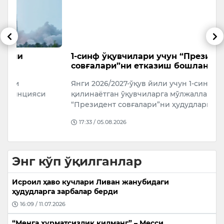
1-синф ўқувчилари учун “Президент
“
совғалари”ни етказиш бошланди
ю
Янги 2026/2027-ўқув йили учун 1-синфга қабул
Х
қилинаётган ўқувчиларга мўлжалланган
т
“Президент совғалари”ни ҳудудларга етказиш…
м
17:33 / 05.08.2026
Энг кўп ўқилганлар
Исроил ҳаво кучлари Ливан жанубидаги
ҳудудларга зарбалар берди
16:09 / 11.07.2026
“Менга ҳурматсизлик қилманг” – Месси