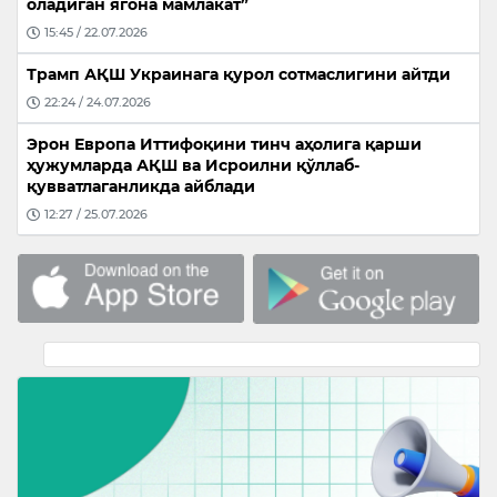
оладиган ягона мамлакат”
15:45 / 22.07.2026
Трамп АҚШ Украинага қурол сотмаслигини айтди
22:24 / 24.07.2026
Эрон Европа Иттифоқини тинч аҳолига қарши
ҳужумларда АҚШ ва Исроилни қўллаб-
қувватлаганликда айблади
12:27 / 25.07.2026