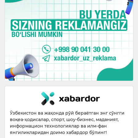
Ўзбекистон ва жаҳонда рўй бераётган энг сўнгги
воқеа-ҳодисалар, спорт, шоу-бизнес, маданият,
информацион технологиялар ва илм-фан
янгиликларидан доимо хабардор бўлинг!