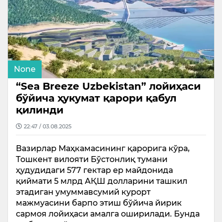
None
“Sea Breeze Uzbekistan” лойиҳаси
бўйича ҳукумат қарори қабул
қилинди
22:47 / 03.08.2025
Вазирлар Маҳкамасининг қарорига кўра,
Тошкент вилояти Бўстонлиқ тумани
ҳудудидаги 577 гектар ер майдонида
қиймати 5 млрд АҚШ долларини ташкил
этадиган умуммавсумий курорт
мажмуасини барпо этиш бўйича йирик
сармоя лойиҳаси амалга оширилади. Бунда