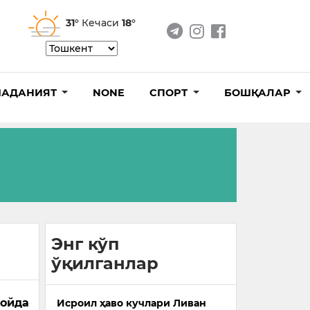
31°
Кечаси
18°
АДАНИЯТ
NONE
СПОРТ
БОШҚАЛАР
Энг кўп
ўқилганлар
 ойда
Исроил ҳаво кучлари Ливан