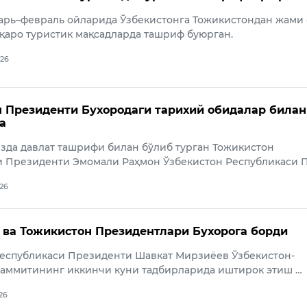
арь–февраль ойларида Ўзбекистонга Тожикистондан жами
қаро туристик мақсадларда ташриф буюрган.
026
 Президенти Бухородаги тарихий обидалар билан
а
да давлат ташрифи билан бўлиб турган Тожикистон
и Президенти Эмомали Раҳмон Ўзбекистон Республикаси 
026
 ва Тожикистон Президентлари Бухорога борди
Республикаси Президенти Шавкат Мирзиёев Ўзбекистон-
саммитининг иккинчи куни тадбирларида иштирок этиш …
026