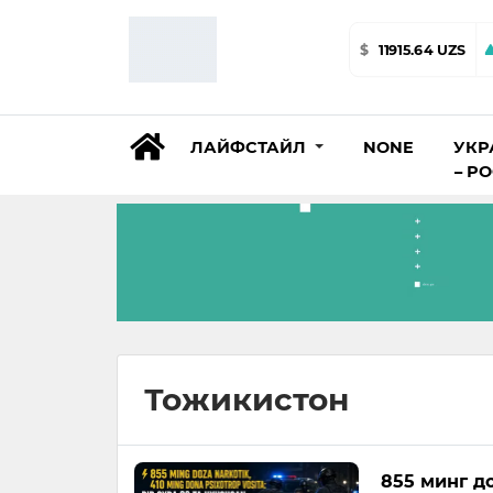
$
11915.64 UZS
ЛАЙФСТАЙЛ
NONE
УКР
– Р
Тожикистон
855 минг до