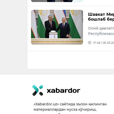
Шавкат Мир
бошлаб бе
Олий давлат
Республикас
17:48 / 26.03.2
«Xabardor.uz» сайтида эълон қилинган
материаллардан нусха кўчириш,