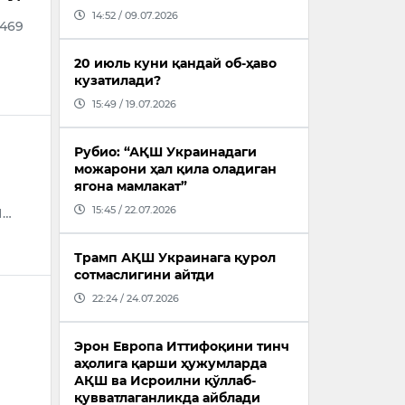
14:52 / 09.07.2026
 469
20 июль куни қандай об-ҳаво
кузатилади?
15:49 / 19.07.2026
Рубио: “АҚШ Украинадаги
можарони ҳал қила оладиган
ягона мамлакат”
15:45 / 22.07.2026
П…
Трамп АҚШ Украинага қурол
сотмаслигини айтди
22:24 / 24.07.2026
Эрон Европа Иттифоқини тинч
аҳолига қарши ҳужумларда
АҚШ ва Исроилни қўллаб-
қувватлаганликда айблади