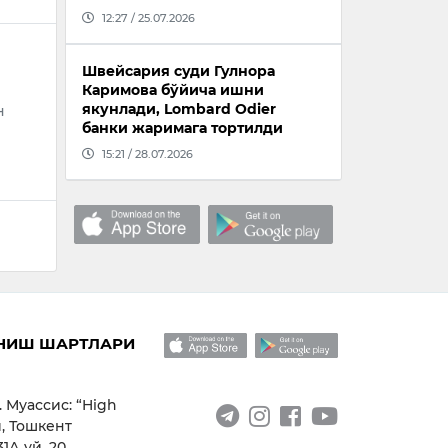
12:27 / 25.07.2026
Швейсария суди Гулнора
Каримова бўйича ишни
якунлади, Lombard Odier
н
банки жаримага тортилди
15:21 / 28.07.2026
НИШ ШАРТЛАРИ
. Муассис: “High
, Тошкент
1А уй, 20