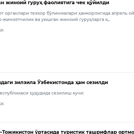
ан жиноий гуруҳ фаолиятига чек қўйилди
от органлари тезкор бўлинмалари ҳамкорлигида апрель о
о-жиноятчилик ва уюшган жиноий гуруҳларга қ…
026
даги зилзила Ўзбекистонда ҳам сезилди
еспубликаси ҳудудида сезилиш кучи:
026
–Тожикистон ўртасида туристик ташрифлар ортм