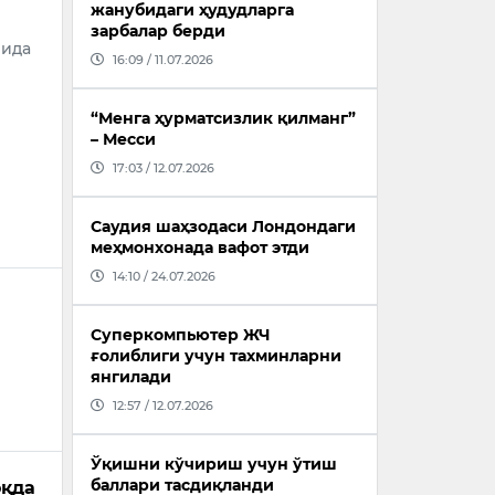
жанубидаги ҳудудларга
зарбалар берди
йида
16:09 / 11.07.2026
“Менга ҳурматсизлик қилманг”
– Месси
17:03 / 12.07.2026
Саудия шаҳзодаси Лондондаги
меҳмонхонада вафот этди
14:10 / 24.07.2026
Суперкомпьютер ЖЧ
ғолиблиги учун тахминларни
янгилади
12:57 / 12.07.2026
Ўқишни кўчириш учун ўтиш
баллари тасдиқланди
оқда