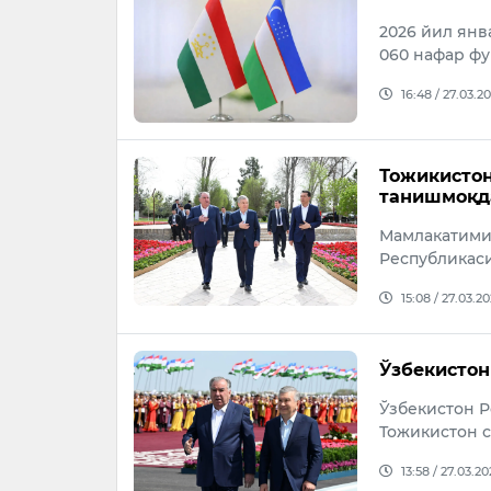
2026 йил янв
060 нафар фу
16:48 / 27.03.2
Тожикистон
танишмоқд
Мамлакатимиз
Республикас
15:08 / 27.03.2
Ўзбекистон
Ўзбекистон 
Тожикистон 
13:58 / 27.03.2