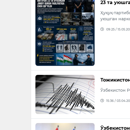
23 та уюшг
Ҳуқуқ-тартиб
уюшган нарк
09:25 / 15.05.2
Тожикистон
Ўзбекистон Р
15:36 / 03.04.2
Ўзбекистон