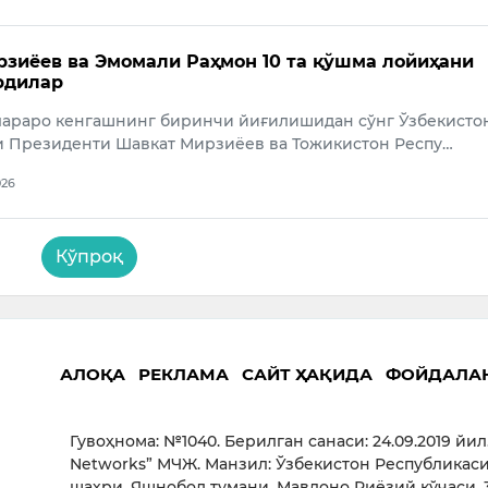
зиёев ва Эмомали Раҳмон 10 та қўшма лойиҳани
рдилар
лараро кенгашнинг биринчи йиғилишидан сўнг Ўзбекисто
и Президенти Шавкат Мирзиёев ва Тожикистон Респу…
026
Кўпроқ
АЛОҚА
РЕКЛАМА
САЙТ ҲАҚИДА
ФОЙДАЛА
Гувоҳнома: №1040. Берилган санаси: 24.09.2019 йил
Networks” МЧЖ. Манзил: Ўзбекистон Республикаси
шаҳри, Яшнобод тумани, Мавлоно Риёзий кўчаси, 3