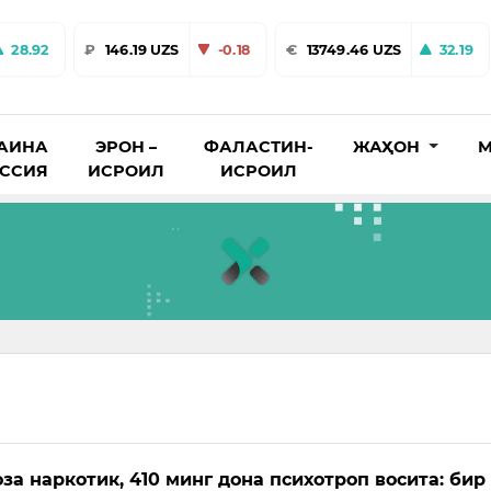
28.92
₽
146.19 UZS
-0.18
€
13749.46 UZS
32.19
АИНА
ЭРОН –
ФАЛАСТИН-
ЖАҲОН
М
ОССИЯ
ИСРОИЛ
ИСРОИЛ
за наркотик, 410 минг дона психотроп восита: бир