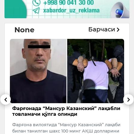
None
Барчаси
Фарғонада “Мансур Казанский” лақабли
Т
товламачи қўлга олинди
а
м
Фарғона вилоятида “Мансур Казанский” лақаби
7
билан танилган шахс 100 минг АҚШ долларини