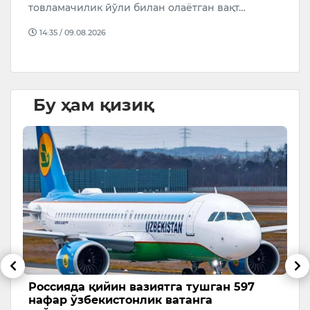
т
товламачилик йўли билан олаётган вақт…
Ч
14:35 / 09.08.2026
т
Бу ҳам қизиқ
Россияда қийин вазиятга тушган 597
А
нафар ўзбекистонлик ватанга
э