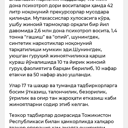
дона психотроп дори воситалари ҳамда 42
литр ноқонуний прекурсорлар мусодара
қилинди. Мутахассислар хулосасига кўра,
ушбу жиноий тармоқлар орқали бир йил
давомида 2,6 млн дона психотроп восита, 1,4
тонна “гашиш” ва “опий”, шунингдек,
синтетик наркотиклар ноқонуний
тарқатилиши мумкин эди.Шунингдек,
уюшган гуруҳий жиноятчиликка қарши
кураш йўналишида 10 та йирик жиноий
гуруҳ фаолиятига барҳам берилиб, 10 нафар
етакчи ва 50 нафар аъзо ушланди.
Улар 17 та шаҳар ва туманда тадбиркорларга
босим ўтказиш, талончилик, безорилик,
ўғрилик ва оғир тан жароҳати етказиш каби
жиноятларни содир этиб келган.
Тезкор тадбирлар доирасида Тожикистон
Республикаси билан ҳамкорликда халқаро
тезкор операция ҳам амалга оширилди.