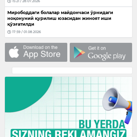
15:21 / 28.07.2026
Мирободдаги болалар майдончаси ўрнидаги
ноқонуний қурилиш юзасидан жиноят иши
қўзғатилди
17:59 / 01.08.2026