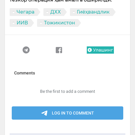
Чегара
ДХХ
Гиёҳвандлик
ИИВ
Тожикистон
Улашинг