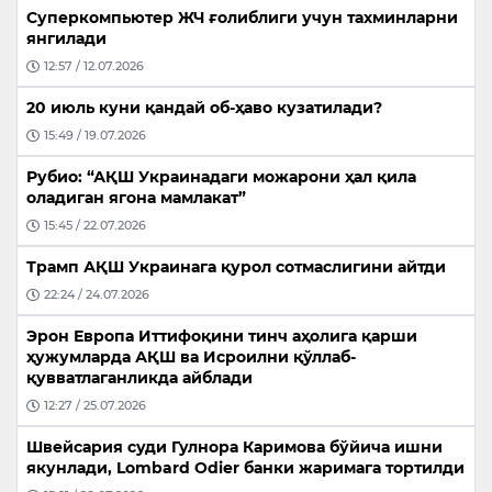
Суперкомпьютер ЖЧ ғолиблиги учун тахминларни
янгилади
12:57 / 12.07.2026
20 июль куни қандай об-ҳаво кузатилади?
15:49 / 19.07.2026
Рубио: “АҚШ Украинадаги можарони ҳал қила
оладиган ягона мамлакат”
15:45 / 22.07.2026
Трамп АҚШ Украинага қурол сотмаслигини айтди
22:24 / 24.07.2026
Эрон Европа Иттифоқини тинч аҳолига қарши
ҳужумларда АҚШ ва Исроилни қўллаб-
қувватлаганликда айблади
12:27 / 25.07.2026
Швейсария суди Гулнора Каримова бўйича ишни
якунлади, Lombard Odier банки жаримага тортилди