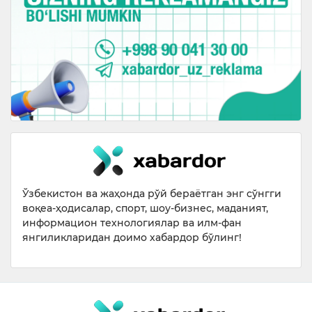
Ўзбекистон ва жаҳонда рўй бераётган энг сўнгги
воқеа-ҳодисалар, спорт, шоу-бизнес, маданият,
информацион технологиялар ва илм-фан
янгиликларидан доимо хабардор бўлинг!