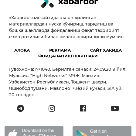
«Xabardor.uz» сайтида эълон қилинган
материаллардан нусха кўчириш, тарқатиш ва
бошқа шаклларда фойдаланиш фақат таҳририят
ёзма розилиги билан амалга оширилиши мумкин.
АЛОҚА
РЕКЛАМА
САЙТ ҲАҚИДА
ФОЙДАЛАНИШ ШАРТЛАРИ
Гувоҳнома: №1040. Берилган санаси: 24.09.2019 йил.
Муассис: “High Networks” МЧЖ. Манзил:
Ўзбекистон Республикаси, Тошкент шаҳри,
Яшнобод тумани, Мавлоно Риёзий кўчаси, 31А уй,
20 хонадон