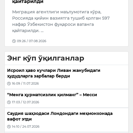
қайтарилди
Ў
Миграция агентлиги маълумотига кўра,
А
Россияда қийин вазиятга тушиб қолган 597
ж
нафар Ўзбекистон фуқароси ватанга
қайтарилди. …
09:26 / 07.08.2026
Энг кўп ўқилганлар
Исроил ҳаво кучлари Ливан жанубидаги
ҳудудларга зарбалар берди
16:09 / 11.07.2026
“Менга ҳурматсизлик қилманг” – Месси
17:03 / 12.07.2026
Саудия шаҳзодаси Лондондаги меҳмонхонада
вафот этди
14:10 / 24.07.2026