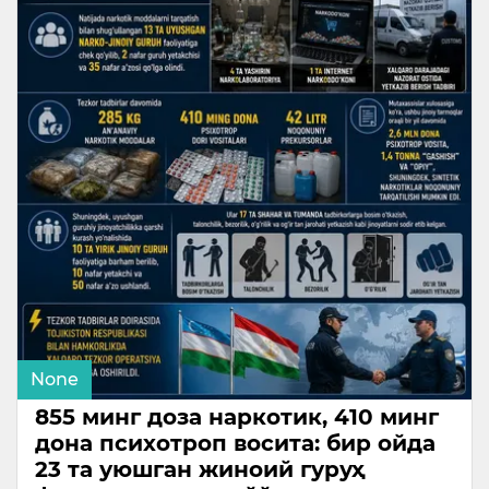
None
855 минг доза наркотик, 410 минг
дона психотроп восита: бир ойда
23 та уюшган жиноий гуруҳ