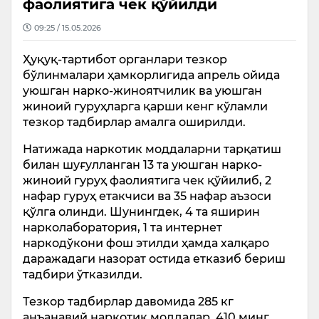
фаолиятига чек қўйилди
09:25 / 15.05.2026
Ҳуқуқ-тартибот органлари тезкор
бўлинмалари ҳамкорлигида апрель ойида
уюшган нарко-жиноятчилик ва уюшган
жиноий гуруҳларга қарши кенг кўламли
тезкор тадбирлар амалга оширилди.
Натижада наркотик моддаларни тарқатиш
билан шуғулланган 13 та уюшган нарко-
жиноий гуруҳ фаолиятига чек қўйилиб, 2
нафар гуруҳ етакчиси ва 35 нафар аъзоси
қўлга олинди. Шунингдек, 4 та яширин
нарколаборатория, 1 та интернет
наркодўкони фош этилди ҳамда халқаро
даражадаги назорат остида етказиб бериш
тадбири ўтказилди.
Тезкор тадбирлар давомида 285 кг
анъанавий наркотик моддалар, 410 минг