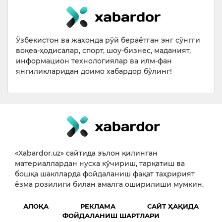
Ўзбекистон ва жаҳонда рўй бераётган энг сўнгги
воқеа-ҳодисалар, спорт, шоу-бизнес, маданият,
информацион технологиялар ва илм-фан
янгиликларидан доимо хабардор бўлинг!
«Xabardor.uz» сайтида эълон қилинган
материаллардан нусха кўчириш, тарқатиш ва
бошқа шаклларда фойдаланиш фақат таҳририят
ёзма розилиги билан амалга оширилиши мумкин.
АЛОҚА
РЕКЛАМА
САЙТ ҲАҚИДА
ФОЙДАЛАНИШ ШАРТЛАРИ