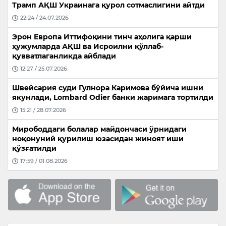
Трамп АҚШ Украинага қурол сотмаслигини айтди
22:24 / 24.07.2026
Эрон Европа Иттифоқини тинч аҳолига қарши
ҳужумларда АҚШ ва Исроилни қўллаб-
қувватлаганликда айблади
12:27 / 25.07.2026
Швейсария суди Гулнора Каримова бўйича ишни
якунлади, Lombard Odier банки жаримага тортилди
15:21 / 28.07.2026
Мирободдаги болалар майдончаси ўрнидаги
ноқонуний қурилиш юзасидан жиноят иши
қўзғатилди
17:59 / 01.08.2026