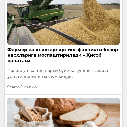
Фермер ва кластерларнинг фаолияти бозор
нархларига мослаштирилади – Ҳисоб
палатаси
Палата ун ва нон нархи бўйича кунлик назорат
ўрнатилганини маълум қилди.
10:36 / 08.06.2022