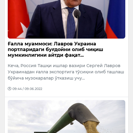
Ғалла муаммоси: Лавров Украина
портларидаги буғдойни олиб чиқиш
мумкинлигини айтди фақат...
Кеча, Россия Ташқи ишлар вазири Сергей Лавров
Украинадан ғалла экспортига тўсиқни олиб ташлаш
бўйича музокаралар ўтказиш учу…
09:44 / 09.06.2022