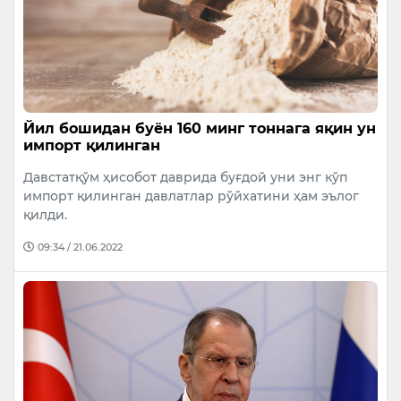
Йил бошидан буён 160 минг тоннага яқин ун
импорт қилинган
Давстатқўм ҳисобот даврида буғдой уни энг кўп
импорт қилинган давлатлар рўйхатини ҳам эълог
қилди.
09:34 / 21.06.2022