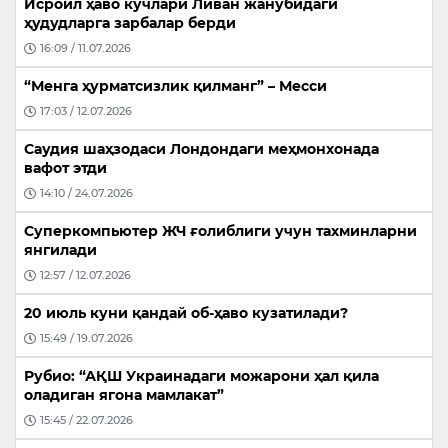
Исроил ҳаво кучлари Ливан жанубидаги
ҳудудларга зарбалар берди
16:09 / 11.07.2026
“Менга ҳурматсизлик қилманг” – Месси
17:03 / 12.07.2026
Саудия шаҳзодаси Лондондаги меҳмонхонада
вафот этди
14:10 / 24.07.2026
Суперкомпьютер ЖЧ ғолиблиги учун тахминларни
янгилади
12:57 / 12.07.2026
20 июль куни қандай об-ҳаво кузатилади?
15:49 / 19.07.2026
Рубио: “АҚШ Украинадаги можарони ҳал қила
оладиган ягона мамлакат”
15:45 / 22.07.2026