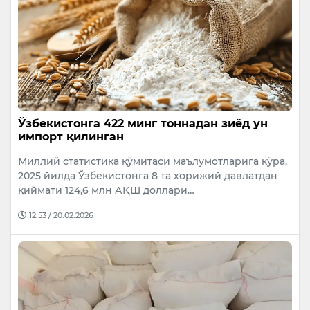
Ўзбекистонга 422 минг тоннадан зиёд ун
импорт қилинган
Миллий статистика қўмитаси маълумотларига кўра,
2025 йилда Ўзбекистонга 8 та хорижий давлатдан
қиймати 124,6 млн АҚШ доллари…
12:53 / 20.02.2026