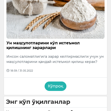
Ун маҳсулотларини кўп истеъмол
қилишнинг зарарлари
Инсон саломатлигига зарар келтирмаслиги учун ун
маҳсулотларини қандай истеъмол қилиш керак?
18:59 / 31.05.2022
Кўпроқ
Энг кўп ўқилганлар