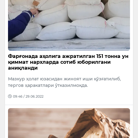
Фарғонада аҳолига ажратилган 151 тонна ун
қиммат нархларда сотиб юборилгани
аниқланди
Мазкур ҳолат юзасидан жиноят иши қўзғатилиб,
тергов ҳаракатлари ўтказилмоқда.
09:46 / 29.06.2022