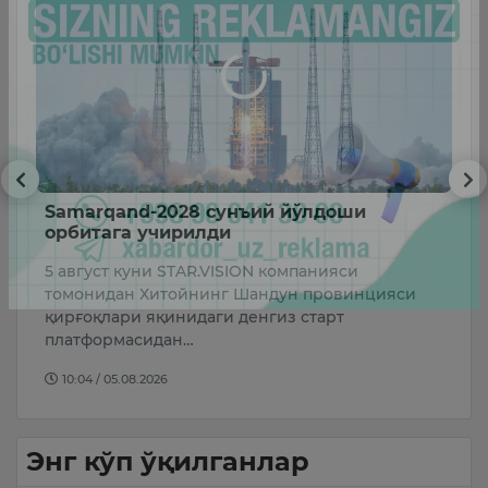
и
Samarqand-2028 сунъий йўлдоши
Ф
орбитага учирилди
м
5 август куни STAR.VISION компанияси
Ў
томонидан Хитойнинг Шандун провинцияси
м
қирғоқлари яқинидаги денгиз старт
б
платформасидан…
т
10:04 / 05.08.2026
Энг кўп ўқилганлар