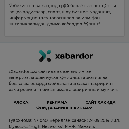
Ўзбекистон ва жаҳонда рўй бераётган энг сўнгги
воқеа-ҳодисалар, спорт, шоу-бизнес, маданият,
информацион технологиялар ва илм-фан
янгиликларидан доимо хабардор бўлинг!
«Xabardor.uz» сайтида эълон қилинган
материаллардан нусха кўчириш, тарқатиш ва
бошқа шаклларда фойдаланиш фақат таҳририят
ёзма розилиги билан амалга оширилиши мумкин.
АЛОҚА
РЕКЛАМА
САЙТ ҲАҚИДА
ФОЙДАЛАНИШ ШАРТЛАРИ
Гувоҳнома: №1040. Берилган санаси: 24.09.2019 йил.
Муассис: “High Networks” МЧЖ. Манзил: