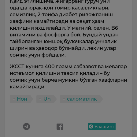
Қайд этилишича, жигарранг гуруч уни
одатда юрак-қон томир касалликлари,
семизлик, 2-тоифа диабет ривожланиш
хавфини камайтиради ва овқат ҳазм
қилишни яхшилайди. У магний, селен, B6
витамини ва фосфорга бой. Бундай ундан
тайёрланган юмшоқ булочкалар унчалик
ширин ва ҳаводор бўлмайди, лекин улар
соғлик учун фойдали.
ЖССТ кунига 400 грамм сабзавот ва мевалар
истеъмол қилишни тавсия қилади – бу
соғлик учун барча мумкин бўлган хавфларни
камайтиради.
Нон
Un
саломатлик
Улашинг