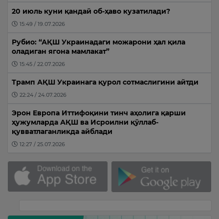
20 июль куни қандай об-ҳаво кузатилади?
15:49 / 19.07.2026
Рубио: “АҚШ Украинадаги можарони ҳал қила
оладиган ягона мамлакат”
15:45 / 22.07.2026
Трамп АҚШ Украинага қурол сотмаслигини айтди
22:24 / 24.07.2026
Эрон Европа Иттифоқини тинч аҳолига қарши
ҳужумларда АҚШ ва Исроилни қўллаб-
қувватлаганликда айблади
12:27 / 25.07.2026