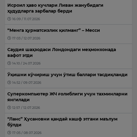
Исроил ҳаво кучлари Ливан жанубидаги
ҳудудларга зарбалар берди
16:09 / 11.07.2026
“Менга ҳурматсизлик қилманг” – Месси
17:03 / 12.07.2026
Саудия шаҳзодаси Лондондаги меҳмонхонада
вафот этди
14:10 / 24.07.2026
Ўқишни кўчириш учун ўтиш баллари тасдиқланди
14:52 / 09.07.2026
Суперкомпьютер ЖЧ ғолиблиги учун тахминларни
янгилади
12:57 / 12.07.2026
“Ланс” Ҳусановни қандай кашф этгани маълум
бўлди
17:05 / 08.07.2026