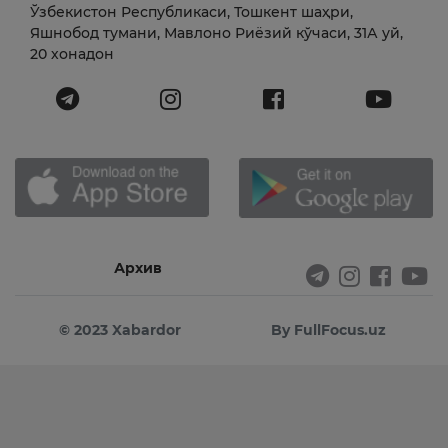
Ўзбекистон Республикаси, Тошкент шаҳри,
Яшнобод тумани, Мавлоно Риёзий кўчаси, 31А уй,
20 хонадон
Архив
© 2023 Xabardor
By FullFocus.uz