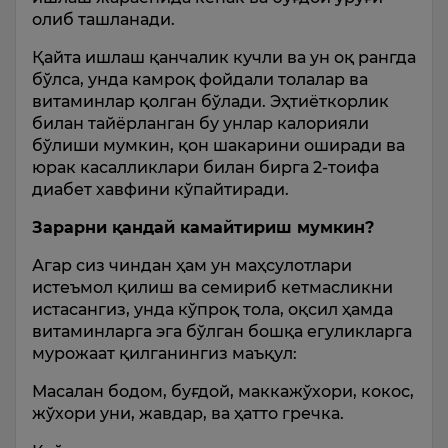
олиб ташланади.
Қайта ишлаш қанчалик кучли ва ун оқ рангда
бўлса, унда камроқ фойдали толалар ва
витаминлар қолган бўлади. Эҳтиёткорлик
билан тайёрланган бу унлар калорияли
бўлиши мумкин, қон шакарини оширади ва
юрак касалликлари билан бирга 2-тоифа
диабет хавфини кўпайтиради.
Зарарни қандай камайтириш мумкин?
Агар сиз чиндан ҳам ун маҳсулотлари
истеъмол қилиш ва семириб кетмасликни
истасангиз, унда кўпроқ тола, оқсил ҳамда
витаминларга эга бўлган бошқа егуликларга
мурожаат қилганингиз маъқул:
Масалан бодом, буғдой, маккажўхори, кокос,
жўхори уни, жавдар, ва ҳатто гречка.