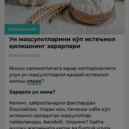
саломатлик
Ун маҳсулотларини кўп истеъмол
қилишнинг зарарлари
18:59 / 31.05.2022
Инсон саломатлигига зарар келтирмаслиги
учун ун маҳсулотларни қандай истеъмол
қилиш
керак
?
Зарарли ун нима?
Келинг, ҳайратланарли фактлардан
бошлайлик. Ундан нон, печенье каби кўп
истеъмол қиладиган маҳсулотлар
тайёрланади. Ажойиб, тўғрими? Қайта
ишлаш жараёнида кепак ва буғдой уруғи