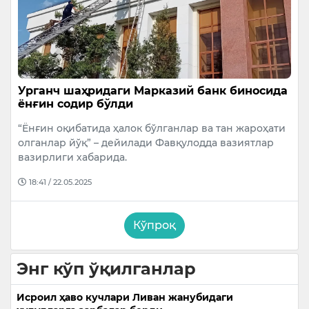
Урганч шаҳридаги Марказий банк биносида
ёнғин содир бўлди
“Ёнғин оқибатида ҳалок бўлганлар ва тан жароҳати
олганлар йўқ” – дейилади Фавқулодда вазиятлар
вазирлиги хабарида.
18:41 / 22.05.2025
Кўпроқ
Энг кўп ўқилганлар
Исроил ҳаво кучлари Ливан жанубидаги