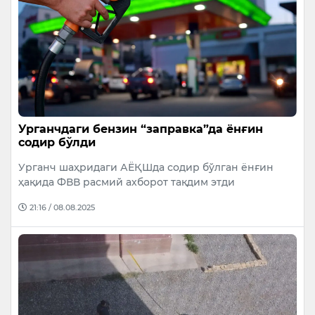
Урганчдаги бензин “заправка”да ёнғин
содир бўлди
Урганч шаҳридаги АЁҚШда содир бўлган ёнғин
ҳақида ФВВ расмий ахборот тақдим этди
21:16 / 08.08.2025