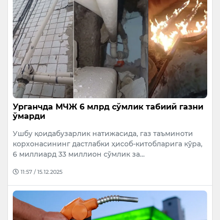
Урганчда МЧЖ 6 млрд сўмлик табиий газни
ўмарди
Ушбу қоидабузарлик натижасида, газ таъминоти
корхонасининг дастлабки ҳисоб-китобларига кўра,
6 миллиард 33 миллион сўмлик за…
11:57 / 15.12.2025