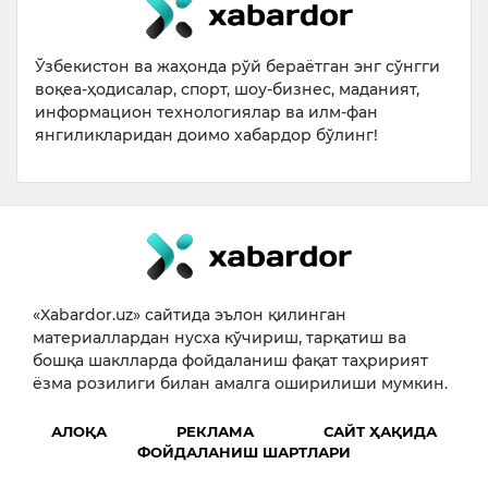
Ўзбекистон ва жаҳонда рўй бераётган энг сўнгги
воқеа-ҳодисалар, спорт, шоу-бизнес, маданият,
информацион технологиялар ва илм-фан
янгиликларидан доимо хабардор бўлинг!
«Xabardor.uz» сайтида эълон қилинган
материаллардан нусха кўчириш, тарқатиш ва
бошқа шаклларда фойдаланиш фақат таҳририят
ёзма розилиги билан амалга оширилиши мумкин.
АЛОҚА
РЕКЛАМА
САЙТ ҲАҚИДА
ФОЙДАЛАНИШ ШАРТЛАРИ