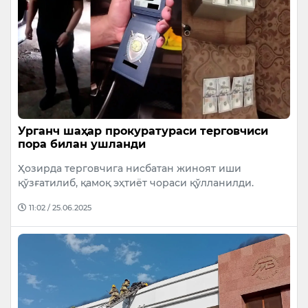
Урганч шаҳар прокуратураси терговчиси
пора билан ушланди
Ҳозирда терговчига нисбатан жиноят иши
қўзғатилиб, қамоқ эҳтиёт чораси қўлланилди.
11:02 / 25.06.2025