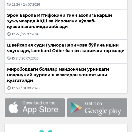
22:24 / 24.07.2026
Эрон Европа Иттифоқини тинч аҳолига қарши
ҳужумларда АҚШ ва Исроилни қўллаб-
қувватлаганликда айблади
12:27 / 25.07.2026
Швейсария суди Гулнора Каримова бўйича ишни
якунлади, Lombard Odier банки жаримага тортилди
15:21 / 28.07.2026
Мирободдаги болалар майдончаси ўрнидаги
ноқонуний қурилиш юзасидан жиноят иши
қўзғатилди
17:59 / 01.08.2026