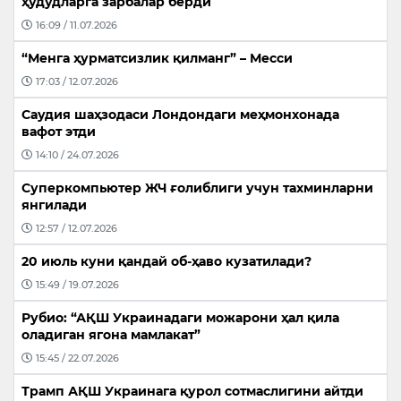
ҳудудларга зарбалар берди
16:09 / 11.07.2026
“Менга ҳурматсизлик қилманг” – Месси
17:03 / 12.07.2026
Саудия шаҳзодаси Лондондаги меҳмонхонада
вафот этди
14:10 / 24.07.2026
Суперкомпьютер ЖЧ ғолиблиги учун тахминларни
янгилади
12:57 / 12.07.2026
20 июль куни қандай об-ҳаво кузатилади?
15:49 / 19.07.2026
Рубио: “АҚШ Украинадаги можарони ҳал қила
оладиган ягона мамлакат”
15:45 / 22.07.2026
Трамп АҚШ Украинага қурол сотмаслигини айтди