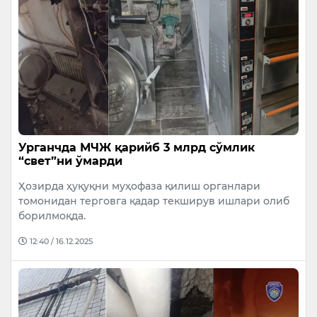
Урганчда МЧЖ қарийб 3 млрд сўмлик
“свет”ни ўмарди
Ҳозирда ҳуқуқни муҳофаза қилиш органлари
томонидан терговга қадар текширув ишлари олиб
борилмоқда.
12:40 / 16.12.2025