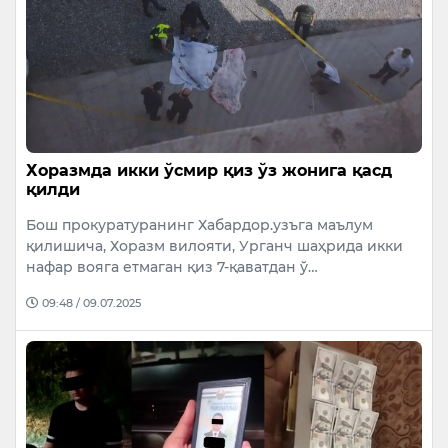
Хоразмда икки ўсмир қиз ўз жонига қасд
қилди
Бош прокуратуранинг Хабардор.узъга маълум
қилишича, Хоразм вилояти, Урганч шаҳрида икки
нафар вояга етмаган қиз 7-қаватдан ў…
09:48 / 09.07.2025