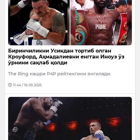
Биринчиликни Усикдан тортиб олган
Кроуфорд, Аҳмадалиевни енгган Иноуэ ўз
ўрнини сақлаб қолди
The Ring нашри P4P рейтингини янгилади.
11:44 / 16.09.2025