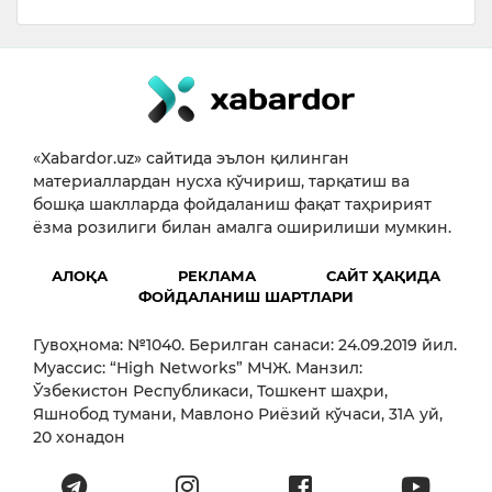
«Xabardor.uz» сайтида эълон қилинган
материаллардан нусха кўчириш, тарқатиш ва
бошқа шаклларда фойдаланиш фақат таҳририят
ёзма розилиги билан амалга оширилиши мумкин.
АЛОҚА
РЕКЛАМА
САЙТ ҲАҚИДА
ФОЙДАЛАНИШ ШАРТЛАРИ
Гувоҳнома: №1040. Берилган санаси: 24.09.2019 йил.
Муассис: “High Networks” МЧЖ. Манзил:
Ўзбекистон Республикаси, Тошкент шаҳри,
Яшнобод тумани, Мавлоно Риёзий кўчаси, 31А уй,
20 хонадон