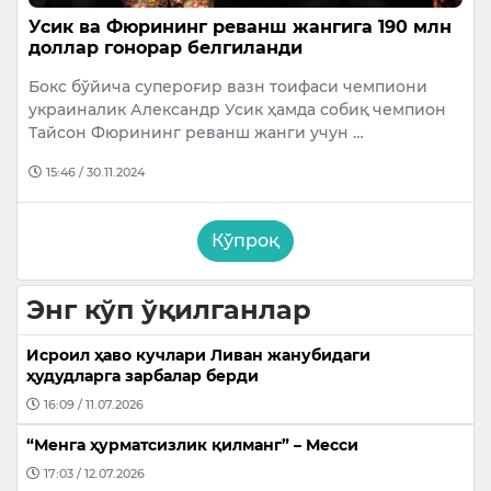
Усик ва Фюрининг реванш жангига 190 млн
доллар гонорар белгиланди
Бокс бўйича супероғир вазн тоифаси чемпиони
украиналик Александр Усик ҳамда собиқ чемпион
Тайсон Фюрининг реванш жанги учун …
15:46 / 30.11.2024
Кўпроқ
Энг кўп ўқилганлар
Исроил ҳаво кучлари Ливан жанубидаги
ҳудудларга зарбалар берди
16:09 / 11.07.2026
“Менга ҳурматсизлик қилманг” – Месси
17:03 / 12.07.2026