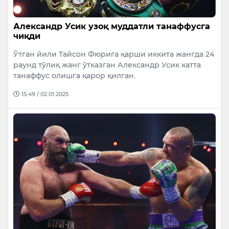
Александр Усик узоқ муддатли танаффусга
чиқди
Ўтган йили Тайсон Фюрига қарши иккита жангда 24
раунд тўлиқ жанг ўтказган Александр Усик катта
танаффус олишга қарор қилган.
15:49 / 02.01.2025