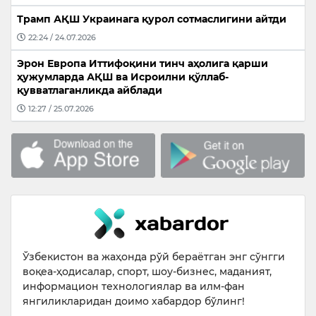
Трамп АҚШ Украинага қурол сотмаслигини айтди
22:24 / 24.07.2026
Эрон Европа Иттифоқини тинч аҳолига қарши
ҳужумларда АҚШ ва Исроилни қўллаб-
қувватлаганликда айблади
12:27 / 25.07.2026
Ўзбекистон ва жаҳонда рўй бераётган энг сўнгги
воқеа-ҳодисалар, спорт, шоу-бизнес, маданият,
информацион технологиялар ва илм-фан
янгиликларидан доимо хабардор бўлинг!