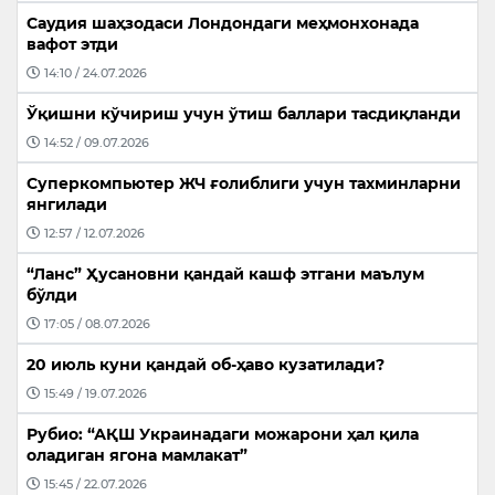
Саудия шаҳзодаси Лондондаги меҳмонхонада
вафот этди
14:10 / 24.07.2026
Ўқишни кўчириш учун ўтиш баллари тасдиқланди
14:52 / 09.07.2026
Суперкомпьютер ЖЧ ғолиблиги учун тахминларни
янгилади
12:57 / 12.07.2026
“Ланс” Ҳусановни қандай кашф этгани маълум
бўлди
17:05 / 08.07.2026
20 июль куни қандай об-ҳаво кузатилади?
15:49 / 19.07.2026
Рубио: “АҚШ Украинадаги можарони ҳал қила
оладиган ягона мамлакат”
15:45 / 22.07.2026