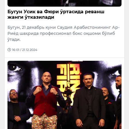
Бугун Усик ва Фюри ўртасида реванш
жанги ўтказилади
Бугун, 21 декабрь куни Саудия Арабистонининг Ар-
Риёд шаҳрида профессионал бокс оқшоми бўлиб
ўтади.
16:01 / 21.12.2024