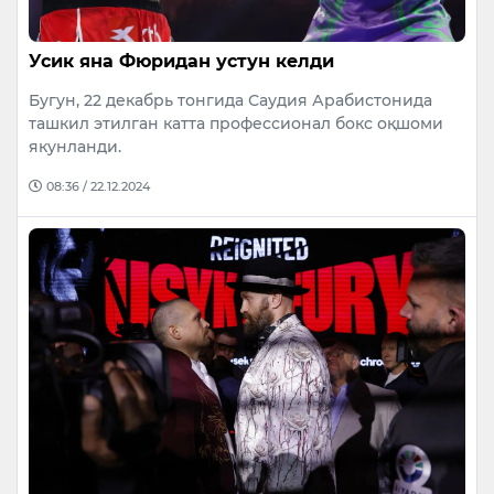
Усик яна Фюридан устун келди
Бугун, 22 декабрь тонгида Саудия Арабистонида
ташкил этилган катта профессионал бокс оқшоми
якунланди.
08:36 / 22.12.2024