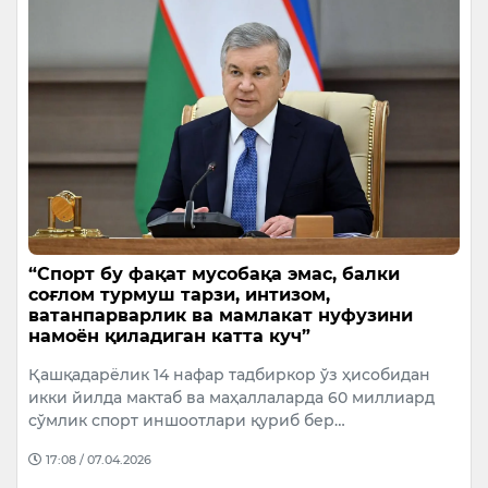
“Спорт бу фақат мусобақа эмас, балки
соғлом турмуш тарзи, интизом,
ватанпарварлик ва мамлакат нуфузини
намоён қиладиган катта куч”
Қашқадарёлик 14 нафар тадбиркор ўз ҳисобидан
икки йилда мактаб ва маҳаллаларда 60 миллиард
сўмлик спорт иншоотлари қуриб бер…
17:08 / 07.04.2026