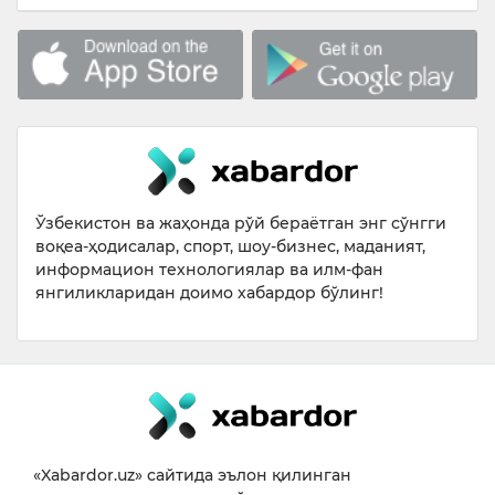
Ўзбекистон ва жаҳонда рўй бераётган энг сўнгги
воқеа-ҳодисалар, спорт, шоу-бизнес, маданият,
информацион технологиялар ва илм-фан
янгиликларидан доимо хабардор бўлинг!
«Xabardor.uz» сайтида эълон қилинган