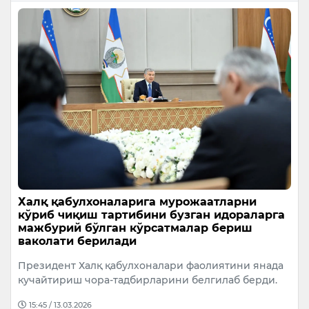
Халқ қабулхоналарига мурожаатларни
кўриб чиқиш тартибини бузган идораларга
мажбурий бўлган кўрсатмалар бериш
ваколати берилади
Президент Халқ қабулхоналари фаолиятини янада
кучайтириш чора-тадбирларини белгилаб берди.
15:45 / 13.03.2026