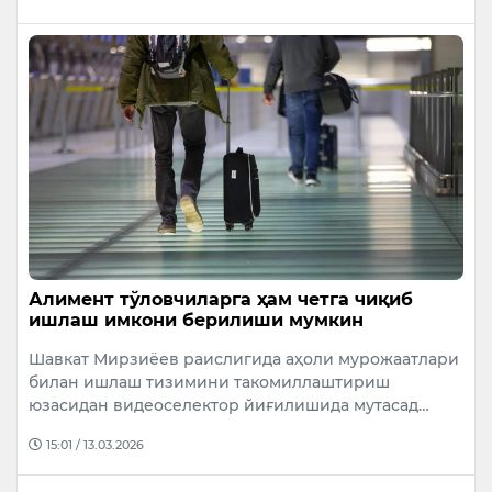
Алимент тўловчиларга ҳам четга чиқиб
ишлаш имкони берилиши мумкин
Шавкат Мирзиёев раислигида аҳоли мурожаатлари
билан ишлаш тизимини такомиллаштириш
юзасидан видеоселектор йиғилишида мутасад…
15:01 / 13.03.2026