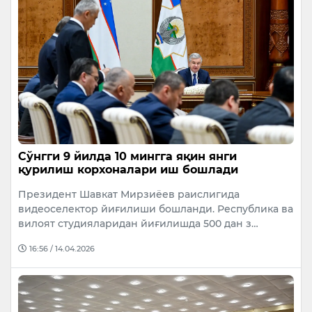
Сўнгги 9 йилда 10 мингга яқин янги
қурилиш корхоналари иш бошлади
Президент Шавкат Мирзиёев раислигида
видеоселектор йиғилиши бошланди. Республика ва
вилоят студияларидан йиғилишда 500 дан з…
16:56 / 14.04.2026