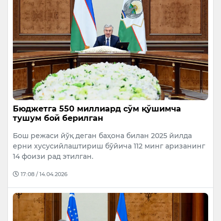
Бюджетга 550 миллиард сўм қўшимча
тушум бой берилган
Бош режаси йўқ деган баҳона билан 2025 йилда
ерни хусусийлаштириш бўйича 112 минг аризанинг
14 фоизи рад этилган.
17:08 / 14.04.2026