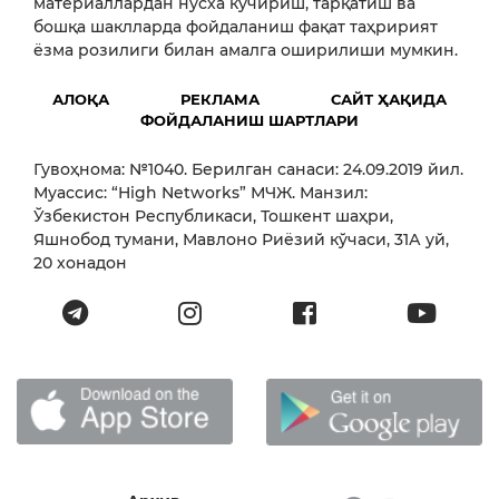
материаллардан нусха кўчириш, тарқатиш ва
бошқа шаклларда фойдаланиш фақат таҳририят
ёзма розилиги билан амалга оширилиши мумкин.
АЛОҚА
РЕКЛАМА
САЙТ ҲАҚИДА
ФОЙДАЛАНИШ ШАРТЛАРИ
Гувоҳнома: №1040. Берилган санаси: 24.09.2019 йил.
Муассис: “High Networks” МЧЖ. Манзил:
Ўзбекистон Республикаси, Тошкент шаҳри,
Яшнобод тумани, Мавлоно Риёзий кўчаси, 31А уй,
20 хонадон