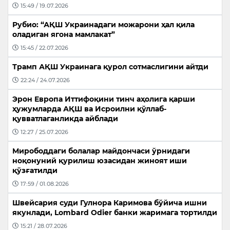
15:49 / 19.07.2026
Рубио: “АҚШ Украинадаги можарони ҳал қила
оладиган ягона мамлакат”
15:45 / 22.07.2026
Трамп АҚШ Украинага қурол сотмаслигини айтди
22:24 / 24.07.2026
Эрон Европа Иттифоқини тинч аҳолига қарши
ҳужумларда АҚШ ва Исроилни қўллаб-
қувватлаганликда айблади
12:27 / 25.07.2026
Мирободдаги болалар майдончаси ўрнидаги
ноқонуний қурилиш юзасидан жиноят иши
қўзғатилди
17:59 / 01.08.2026
Швейсария суди Гулнора Каримова бўйича ишни
якунлади, Lombard Odier банки жаримага тортилди
15:21 / 28.07.2026