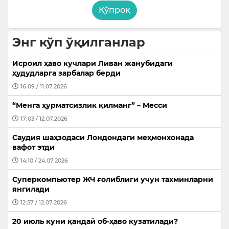
Кўпроқ
Энг кўп ўқилганлар
Исроил ҳаво кучлари Ливан жанубидаги
ҳудудларга зарбалар берди
16:09 / 11.07.2026
“Менга ҳурматсизлик қилманг” – Месси
17:03 / 12.07.2026
Саудия шаҳзодаси Лондондаги меҳмонхонада
вафот этди
14:10 / 24.07.2026
Суперкомпьютер ЖЧ ғолиблиги учун тахминларни
янгилади
12:57 / 12.07.2026
20 июль куни қандай об-ҳаво кузатилади?