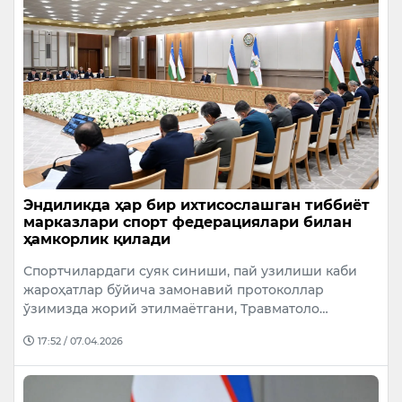
Эндиликда ҳар бир ихтисослашган тиббиёт
марказлари спорт федерациялари билан
ҳамкорлик қилади
Спортчилардаги суяк синиши, пай узилиши каби
жароҳатлар бўйича замонавий протоколлар
ўзимизда жорий этилмаётгани, Травматоло…
17:52 / 07.04.2026