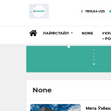
$
11915.64 UZS
ЛАЙФСТАЙЛ
NONE
УКР
– Р
None
Мета Ўзбек