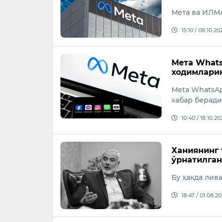
Мета ва ИЛМ
15:10 / 08.10.20
Мета Whats
ходимлари
Meta WhatsAp
хабар беради
10:40 / 18.10.20
Ханиянинг 
ўрнатилган
Бу ҳақда лив
18:47 / 01.08.2