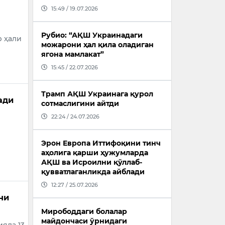
15:49 / 19.07.2026
Рубио: “АҚШ Украинадаги
р ҳали
можарони ҳал қила оладиган
ягона мамлакат”
15:45 / 22.07.2026
Трамп АҚШ Украинага қурол
ади
сотмаслигини айтди
22:24 / 24.07.2026
Эрон Европа Иттифоқини тинч
аҳолига қарши ҳужумларда
АҚШ ва Исроилни қўллаб-
қувватлаганликда айблади
12:27 / 25.07.2026
ни
Мирободдаги болалар
майдончаси ўрнидаги