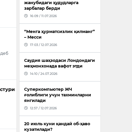
жанубидаги ҳудудларга
зарбалар берди
16:09 / 11.07.2026
“Менга ҳурматсизлик қилманг”
– Месси
17:03 / 12.07.2026
 деб
Саудия шаҳзодаси Лондондаги
меҳмонхонада вафот этди
14:10 / 24.07.2026
стури
Суперкомпьютер ЖЧ
ғолиблиги учун тахминларни
янгилади
12:57 / 12.07.2026
20 июль куни қандай об-ҳаво
кузатилади?