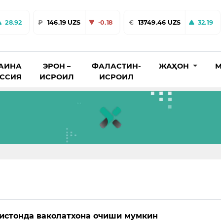
28.92
₽
146.19 UZS
-0.18
€
13749.46 UZS
32.19
АИНА
ЭРОН –
ФАЛАСТИН-
ЖАҲОН
М
ОССИЯ
ИСРОИЛ
ИСРОИЛ
истонда ваколатхона очиши мумкин