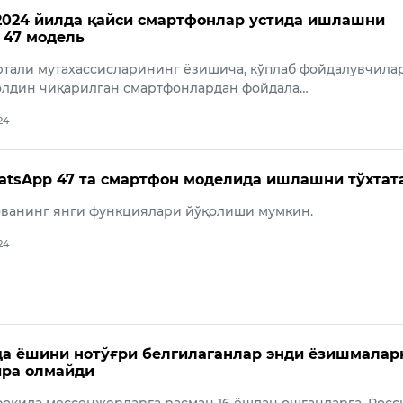
024 йилда қайси смартфонлар устида ишлашни
– 47 модель
ртали мутахассисларининг ёзишича, кўплаб фойдалувчила
 олдин чиқарилган смартфонлардан фойдала…
24
tsApp 47 та смартфон моделида ишлашни тўхтат
ованинг янги функциялари йўқолиши мумкин.
24
а ёшини нотўғри белгилaганлар энди ёзишмалар
ира олмайди