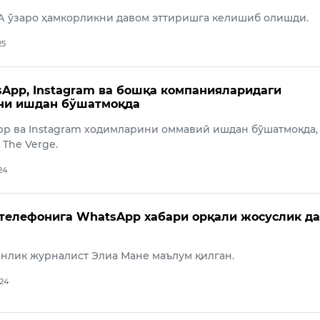
А ўзаро ҳамкорликни давом эттиришга келишиб олишди.
25
App, Instagram ва бошқа компанияларидаги
ни ишдан бўшатмоқда
p ва Instagram ходимларини оммавий ишдан бўшатмоқда,
 The Verge.
24
телефонига WhatsApp хабари орқали жосуслик да
анлик журналист Элиа Мане маълум қилган.
024