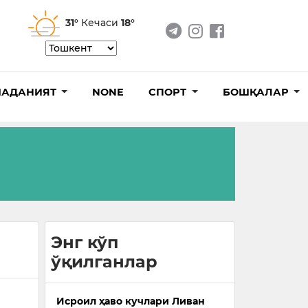
31°
Кечаси
18°
АДАНИЯТ
NONE
СПОРТ
БОШҚАЛАР
Энг кўп
ўқилганлар
Исроил ҳаво кучлари Ливан