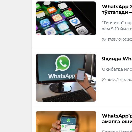
WhatsApp 2
тўхтатади 
“Гизчина” по
ҳам 5-10 йил
17:33 / 01.07.20
Яқинда Wha
Оқибатда ил
16:33 / 01.07.20
WhatsApp’д
амалга ош