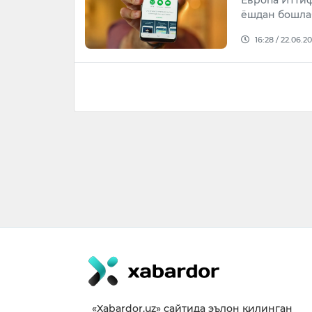
Европа Иттиф
ёшдан бошлаб
16:28 / 22.06.2
«Xabardor.uz» сайтида эълон қилинган