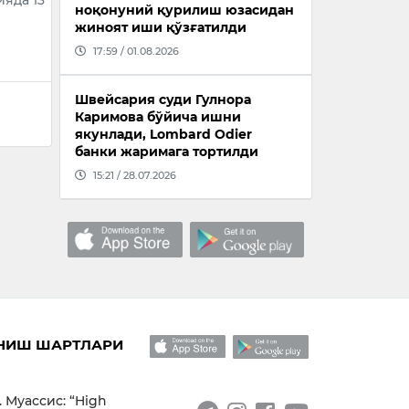
яда 13
ноқонуний қурилиш юзасидан
жиноят иши қўзғатилди
17:59 / 01.08.2026
Швейсария суди Гулнора
Каримова бўйича ишни
якунлади, Lombard Odier
банки жаримага тортилди
15:21 / 28.07.2026
НИШ ШАРТЛАРИ
. Муассис: “High