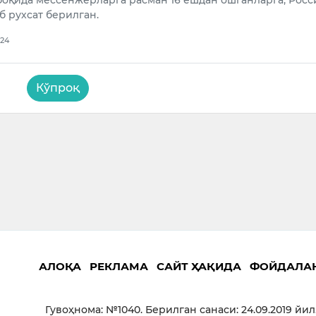
оқида мессенжерларга расман 16 ёшдан ошганларга, Росси
 рухсат берилган.
024
Кўпроқ
АЛОҚА
РЕКЛАМА
САЙТ ҲАҚИДА
ФОЙДАЛА
Гувоҳнома: №1040. Берилган санаси: 24.09.2019 йил