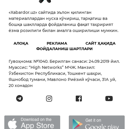
«Xabardor.uz» сайтида эълон қилинган
материаллардан нусха кўчириш, тарқатиш ва
бошқа шаклларда фойдаланиш фақат таҳририят
ёзма розилиги билан амалга оширилиши мумкин.
АЛОҚА
РЕКЛАМА
САЙТ ҲАҚИДА
ФОЙДАЛАНИШ ШАРТЛАРИ
Гувоҳнома: №1040. Берилган санаси: 24.09.2019 йил.
Муассис: “High Networks” МЧЖ. Манзил:
Ўзбекистон Республикаси, Тошкент шаҳри,
Яшнобод тумани, Мавлоно Риёзий кўчаси, 31А уй,
20 хонадон