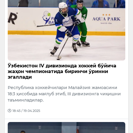
Ўзбекистон IV дивизионда хоккей бўйича
жаҳон чемпионатида биринчи ўринни
эгаллади
Республика хоккейчилари Малайзия жамоасини
18:3 ҳисобида мағлуб этиб, III дивизионга чиқишни
таъминладилар.
18:45 / 19.04.2025