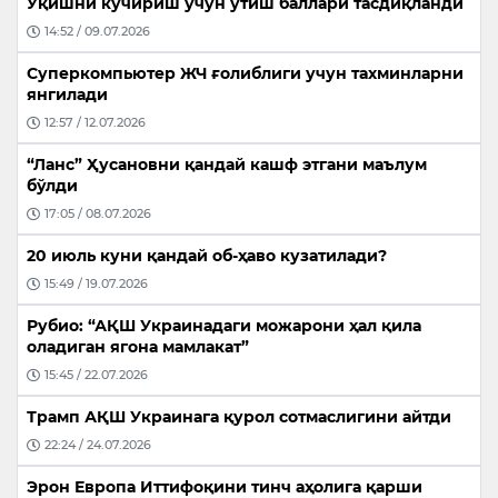
Ўқишни кўчириш учун ўтиш баллари тасдиқланди
14:52 / 09.07.2026
Суперкомпьютер ЖЧ ғолиблиги учун тахминларни
янгилади
12:57 / 12.07.2026
“Ланс” Ҳусановни қандай кашф этгани маълум
бўлди
17:05 / 08.07.2026
20 июль куни қандай об-ҳаво кузатилади?
15:49 / 19.07.2026
Рубио: “АҚШ Украинадаги можарони ҳал қила
оладиган ягона мамлакат”
15:45 / 22.07.2026
Трамп АҚШ Украинага қурол сотмаслигини айтди
22:24 / 24.07.2026
Эрон Европа Иттифоқини тинч аҳолига қарши