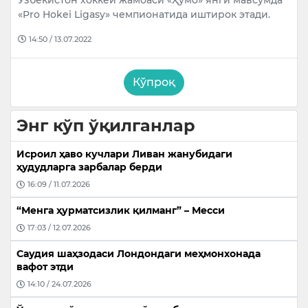
«Pro Hokei Ligasy» чемпионатида иштирок этади.
14:50 / 13.07.2022
Кўпроқ
Энг кўп ўқилганлар
Исроил ҳаво кучлари Ливан жанубидаги
ҳудудларга зарбалар берди
16:09 / 11.07.2026
“Менга ҳурматсизлик қилманг” – Месси
17:03 / 12.07.2026
Саудия шаҳзодаси Лондондаги меҳмонхонада
вафот этди
14:10 / 24.07.2026