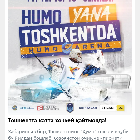
Тошкентга катта хоккей қайтмоқда!
Хабарингиз бор, Тошкентнинг “Ҳумо” хоккей клуби
бу йилдан бошлаб Қозоғистон очиқ чемпионати