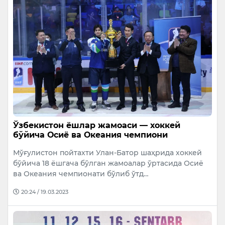
Ўзбекистон ёшлар жамоаси — хоккей
бўйича Осиё ва Океания чемпиони
Мўғулистон пойтахти Улан-Батор шаҳрида хоккей
бўйича 18 ёшгача бўлган жамоалар ўртасида Осиё
ва Океания чемпионати бўлиб ўтд…
20:24 / 19.03.2023