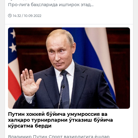
Про-лига баҳсларида иштирок этад…
14:32 / 10.09.2022
Путин хоккей бўйича умумроссия ва
халқаро турнирларни ўтказиш бўйича
кўрсатма берди
Владимир Путин Спорт вазирлигига ёшлар