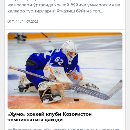
жамоалари ўртасида хоккей бўйича умумроссия ва
халқаро турнирларни ўтказиш бўйича топ…
11:44 / 14.07.2022
«Ҳумо» хоккей клуби Қозоғистон
чемпионатига қайтди
Ўзбекистон хоккей жамоаси «Ҳумо» янги мавсумда