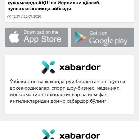
ҳужумларда АҚШ ва Исроилни қўллаб-
қувватлаганликда айблади
12:27 / 25.07.2026
Ўзбекистон ва жаҳонда рўй бераётган энг сўнгги
воқеа-ҳодисалар, спорт, шоу-бизнес, маданият,
информацион технологиялар ва илм-фан
янгиликларидан доимо хабардор бўлинг!