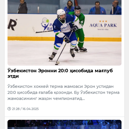
Ўзбекистон Эронни 20:0 ҳисобида мағлуб
этди
Ўзбекистон хоккей терма жамоаси Эрон устидан
20:0 ҳисобида ғалаба қозонди. Бу Ўзбекистон терма
жамоасининг жаҳон чемпионатид…
21:28 / 16.04.2025